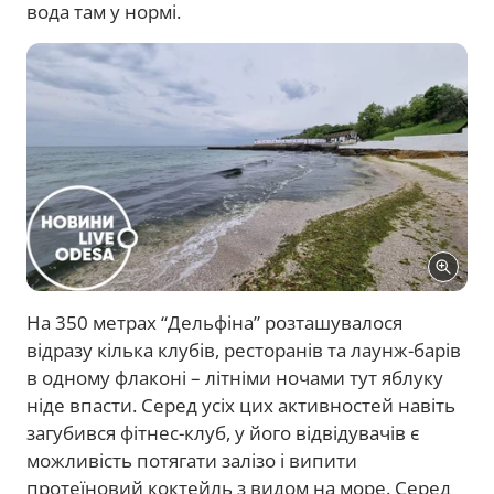
вода там у нормі.
На 350 метрах “Дельфіна” розташувалося
відразу кілька клубів, ресторанів та лаунж-барів
в одному флаконі – літніми ночами тут яблуку
ніде впасти. Серед усіх цих активностей навіть
загубився фітнес-клуб, у його відвідувачів є
можливість потягати залізо і випити
протеїновий коктейль з видом на море. Серед