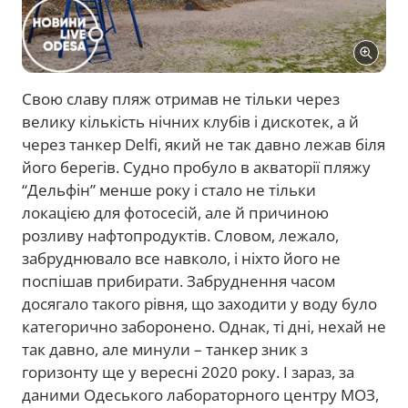
Свою славу пляж отримав не тільки через
велику кількість нічних клубів і дискотек, а й
через танкер Delfi, який не так давно лежав біля
його берегів. Судно пробуло в акваторії пляжу
“Дельфін” менше року і стало не тільки
локацією для фотосесій, але й причиною
розливу нафтопродуктів. Словом, лежало,
забруднювало все навколо, і ніхто його не
поспішав прибирати. Забруднення часом
досягало такого рівня, що заходити у воду було
категорично заборонено. Однак, ті дні, нехай не
так давно, але минули – танкер зник з
горизонту ще у вересні 2020 року. І зараз, за ​​
даними Одеського лабораторного центру МОЗ,