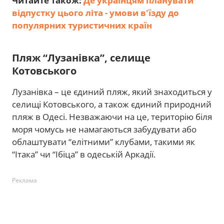
Читайте також:
Де українцям планувати
відпустку цього літа - умови в'їзду до
популярних туристичних країн
Пляж “Лузанівка”, селище
Котовського
Лузанівка – це єдиний пляж, який знаходиться у
селищі Котовського, а також єдиний природний
пляж в Одесі. Незважаючи на це, територію біля
моря чомусь не намагаються забудувати або
облаштувати “елітними” клубами, такими як
“Ітака” чи “Ібіца” в одеській Аркадії.
Реклама