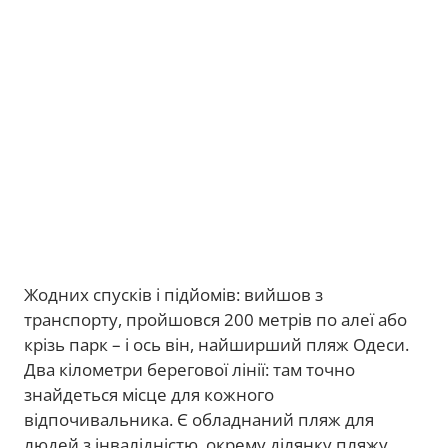
Жодних спусків і підйомів: вийшов з
транспорту, пройшовся 200 метрів по алеї або
крізь парк – і ось він, найширший пляж Одеси.
Два кілометри берегової лінії: там точно
знайдеться місце для кожного
відпочивальника. Є обладнаний пляж для
людей з інвалідністю, окрему ділянку пляжу