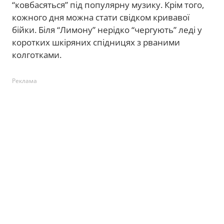
“ковбасяться” під популярну музику. Крім того,
кожного дня можна стати свідком кривавої
бійки. Біля “Лимону” нерідко “чергують” леді у
коротких шкіряних спідницях з рваними
колготками.
Реклама