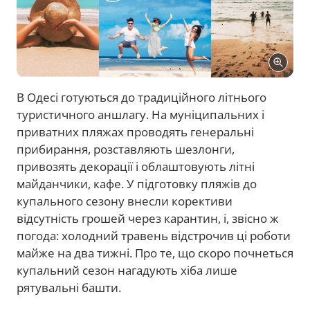
В Одесі готуються до традиційного літнього
туристичного аншлагу. На муніципальних і
приватних пляжах проводять генеральні
прибирання, розставляють шезлонги,
привозять декорації і облаштовують літні
майданчики, кафе. У підготовку пляжів до
купального сезону внесли корективи
відсутність грошей через карантин, і, звісно ж
погода: холодний травень відстрочив ці роботи
майже на два тижні. Про те, що скоро почнеться
купальний сезон нагадують хіба лише
рятувальні башти.