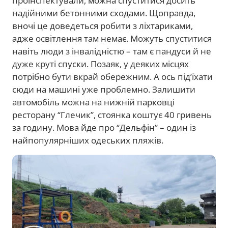
проінспектували, можна спуститися досить
надійними бетонними сходами. Щоправда,
вночі це доведеться робити з ліхтариками,
адже освітлення там немає. Можуть спуститися
навіть люди з інвалідністю – там є пандуси й не
дуже круті спуски. Позаяк, у деяких місцях
потрібно бути вкрай обережним. А ось під’їхати
сюди на машині уже проблемно. Залишити
автомобіль можна на нижній парковці
ресторану “Глечик”, стоянка коштує 40 гривень
за годину. Мова йде про “Дельфін” – один із
найпопулярніших одеських пляжів.