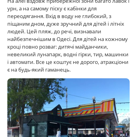
На алеї вздовж прибережної зони багато лавок і
урн, а на самому піску є кабінки для
переодягання. Вхід в воду не глибокий, з
піщаним дном, дуже зручний для дітей і літніх
людей. Цей пляж, до речі, визнавали
найбезпечнішим в Одесі. Для дітей на кожному
кроці повно розваг: дитячі майданчики,
невеликий лунапарк, водні гірки, тир, машинки
і автомати. Все це коштує не дорого, атракціони
є на будь-який гаманець.