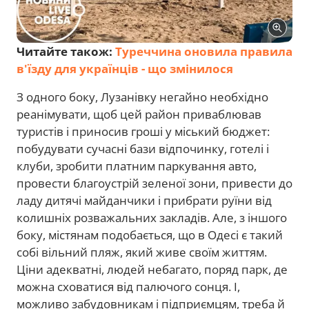
Читайте також:
Туреччина оновила правила
в'їзду для українців - що змінилося
З одного боку, Лузанівку негайно необхідно
реанімувати, щоб цей район приваблював
туристів і приносив гроші у міський бюджет:
побудувати сучасні бази відпочинку, готелі і
клуби, зробити платним паркування авто,
провести благоустрій зеленої зони, привести до
ладу дитячі майданчики і прибрати руїни від
колишніх розважальних закладів. Але, з іншого
боку, містянам подобається, що в Одесі є такий
собі вільний пляж, який живе своїм життям.
Ціни адекватні, людей небагато, поряд парк, де
можна сховатися від палючого сонця. І,
можливо забудовникам і підприємцям, треба й