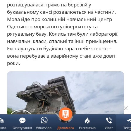
розташувалася прямо на березі й у
буквальному сенсі розвалюється на частини.
Мова йде про колишній навчальний центр
Одеського морського університету та
рятувальну базу. Колись там були лабораторії,
навчальні класи, спальні та інші приміщення.
Експлуатувати будівлю зараз небезпечно –
вона перебуває в аварійному стані вже довгі
роки.
люта
Опитування
WhatsApp
Ексклюзив
Viber
Tele
Допомога