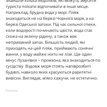
знайшли кілька недоліків, які можуть змусити
туриста поїхати відпочивати в інше місце.
Наприклад, брудна вода у морі. Пляж
знаходиться не на березі Чорного моря, а на
березі Одеської затоки. Під час сильної спеки,
коли водорості починають цвісти, вода стає
схожа на зелену рідину, а також має
неприємний запах. Більшість людей, які
приходять на цей пляж, приймають сонячні
ванни, у воду майже ніхто не лізе. Ще один
мінус Лузанівки – промзона, яка знаходиться по
сусідству. Вздовж моря стоять напіврозбиті
будівлі, навколо яких красуються раритетні
вивіски. Виглядає, м’яко кажучи, не естетично.
Реклама