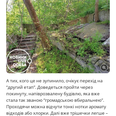
А тих, кого це не зупинило, очікує перехід на
“другий етап”. Доведеться пройти через
покинуту, напіврозвалену будівлю, яка вже
стала так званою “громадською вбиральнею”.
Проходячи можна відчути тонкі нотки аромату
відходів або хлорки. Далі вже трішечки легше –