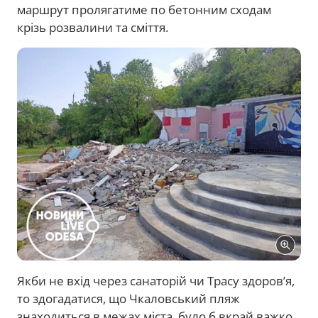
маршрут пролягатиме по бетонним сходам
крізь розвалини та сміття.
Якби не вхід через санаторій чи Трасу здоров’я,
то здогадатися, що Чкаловський пляж
знаходиться в межах міста, було б вкрай важко.