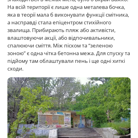
На всій території є лише одна металева бочка,
яка в теорії мала б виконувати функції смітника,
а насправді стала епіцентром стихійного
звалища. Прибирають пляж або активісти,
влаштовуючи акції, або відпочивальники,
спалюючи сміття. Між піском та “зеленою
зоною” є одна чітка бетонна межа. Для спуску та
підйому там облаштували пень і ще одні хиткі
сходи.