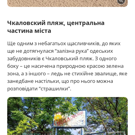
Чкаловский пляж, центральна
частина міста
Ще одним з небагатьох щасливчиків, до яких
ще не дотягнулася “залізна рука” одеських
забудовників є Чкаловський пляж. З одного
боку – це насичена природною красою зелена
зона, а з іншого – ледь не стихійне звалище, яке
занедбане настільки, що про нього можна
розповідати “страшилки”.