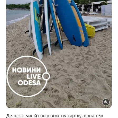
Дельфін має й свою візитну картку, вона теж