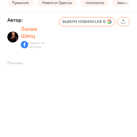
Румыния
Новости Одессы
техосмотр
выезд за 
Автор:
ВЫБЕРИ НОВИНИ.LIVE В
Лилия
Швец
Следите за
автором
Реклама