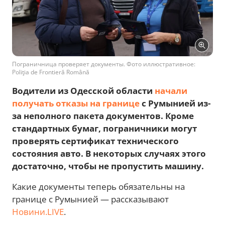
Пограничница проверяет документы. Фото иллюстративное:
Poliţia de Frontieră Română
Водители из Одесской области
начали
получать отказы на границе
с Румынией из-
за неполного пакета документов. Кроме
стандартных бумаг, пограничники могут
проверять сертификат технического
состояния авто. В некоторых случаях этого
достаточно, чтобы не пропустить машину.
Какие документы теперь обязательны на
границе с Румынией — рассказывают
Новини.LIVE
.