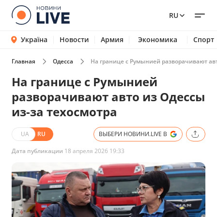
RU
Україна
Новости
Армия
Экономика
Спорт
Главная
Одесса
На границе с Румынией разворачивают авт
На границе с Румынией
разворачивают авто из Одессы
из-за техосмотра
UA
RU
ВЫБЕРИ НОВИНИ.LIVE В
Дата публикации
18 апреля 2026 19:33