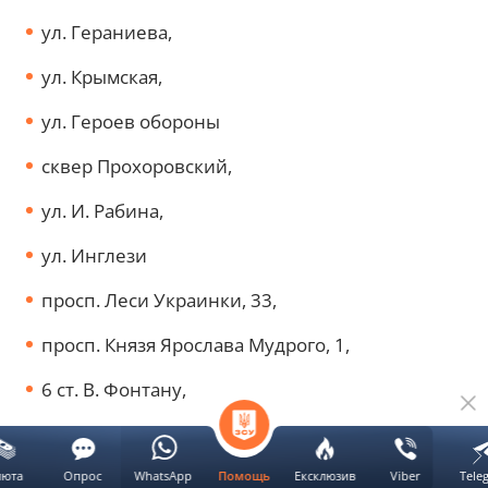
ул. Гераниева,
ул. Крымская,
ул. Героев обороны
сквер Прохоровский,
ул. И. Рабина,
ул. Инглези
просп. Леси Украинки, 33,
просп. Князя Ярослава Мудрого, 1,
6 ст. В. Фонтану,
ул. Космонавтов,
сквер Старобазарный.
люта
Опрос
WhatsApp
Ексклюзив
Viber
Tele
Помощь