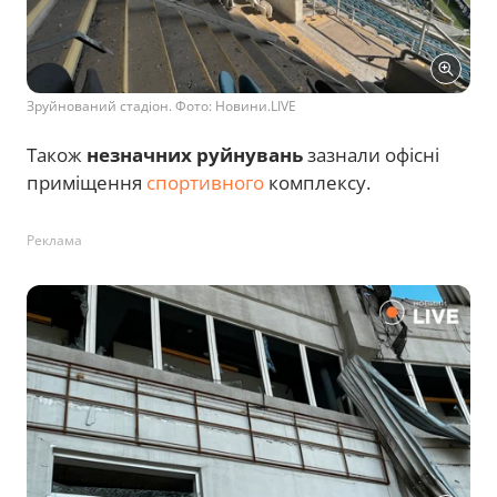
Зруйнований стадіон. Фото: Новини.LIVE
Також
незначних руйнувань
зазнали офісні
приміщення
спортивного
комплексу.
Реклама