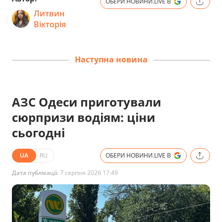
ОБЕРИ НОВИНИ.LIVE В
Литвин
Вікторія
Наступна новина
АЗС Одеси приготували
сюрпризи водіям: ціни
сьогодні
UA
RU
ОБЕРИ НОВИНИ.LIVE В
Дата публікації:
7 серпня 2026 17:49