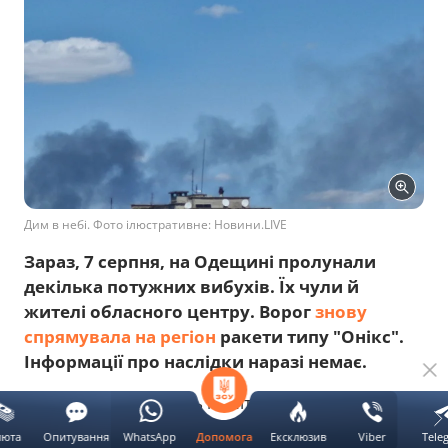
Дим в небі. Фото ілюстративне: Новини.LIVE
Зараз, 7 серпня, на Одещині пролунали
декілька потужних вибухів. Їх чули й
жителі обласного центру. Ворог
знову
спрямувала на регіон
ракети типу "Онікс".
Інформації про наслідки наразі немає.
Про це повідомляють моніторингові канали,
передає
Новини.LIVE
.
люта
Опитування
WhatsApp
Ексклюзив
Viber
Tele
Допомога