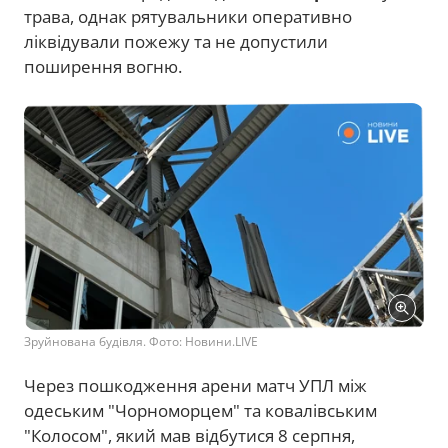
трава, однак рятувальники оперативно
ліквідували пожежу та не допустили
поширення вогню.
Зруйнована будівля. Фото: Новини.LIVE
Через пошкодження арени матч УПЛ між
одеським "Чорноморцем" та ковалівським
"Колосом", який мав відбутися 8 серпня,