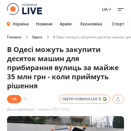
UA
Україна
Новини
Армія
Економіка
Спорт
Головна
Одеса
В Одесі можуть закупити десяток машин дл
В Одесі можуть закупити
десяток машин для
прибирання вулиць за майже
35 млн грн - коли приймуть
рішення
UA
RU
ОБЕРИ НОВИНИ.LIVE В
Дата публікації:
1 червня 2021 15:52