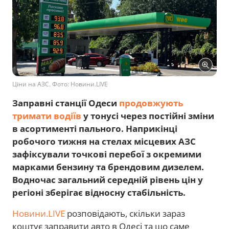
Ціни на АЗС. Фото: Новини.LIVE
Заправні станції Одеси
продовжують
тримати водіїв
у тонусі через постійні зміни
в асортименті пального. Наприкінці
робочого тижня на стелах місцевих АЗС
зафіксували точкові перебої з окремими
марками бензину та брендовим дизелем.
Водночас загальний середній рівень цін у
регіоні зберігає відносну стабільність.
Новини.LIVE
розповідають, скільки зараз
коштує заправити авто в Одесі та що саме