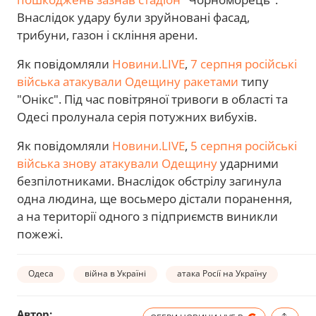
Внаслідок удару були зруйновані фасад,
трибуни, газон і скління арени.
Як повідомляли
Новини.LIVE
,
7 серпня російські
війська атакували Одещину ракетами
типу
"Онікс". Під час повітряної тривоги в області та
Одесі пролунала серія потужних вибухів.
Як повідомляли
Новини.LIVE
,
5 серпня російські
війська знову атакували Одещину
ударними
безпілотниками. Внаслідок обстрілу загинула
одна людина, ще восьмеро дістали поранення,
а на території одного з підприємств виникли
пожежі.
Одеса
війна в Україні
атака Росії на Україну
Автор: