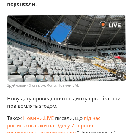
перенесли
.
Зруйнований стадіон. Фото: Новини.LIVE
Нову дату проведення поєдинку організатори
повідомлять згодом.
Також
Новини.LIVE
писали, що
під час
російської атаки на Одесу 7 серпня
пошкоджень зазнав стадіон
"Чорноморець".