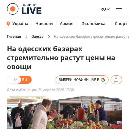
RU
Україна
Новости
Армия
Экономика
Спорт
Главная
Одесса
На одесских базарах стремительно растут
На одесских базарах
стремительно растут цены на
овощи
UA
RU
ВЫБЕРИ НОВИНИ.LIVE В
Дата публикации
20 апреля 2026 13:30