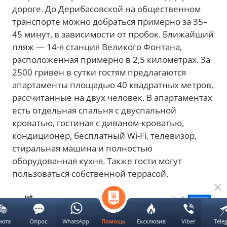
дороге. До Дерибасовской на общественном
транспорте можно добраться примерно за 35–
45 минут, в зависимости от пробок. Ближайший
пляж — 14-я станция Великого Фонтана,
расположенная примерно в 2,5 километрах. За
2500 гривен в сутки гостям предлагаются
апартаменты площадью 40 квадратных метров,
рассчитанные на двух человек. В апартаментах
есть отдельная спальня с двуспальной
кроватью, гостиная с диваном-кроватью,
кондиционер, бесплатный Wi-Fi, телевизор,
стиральная машина и полностью
оборудованная кухня. Также гости могут
пользоваться собственной террасой.
люта
Опрос
WhatsApp
Ексклюзив
Viber
Tele
Помощь