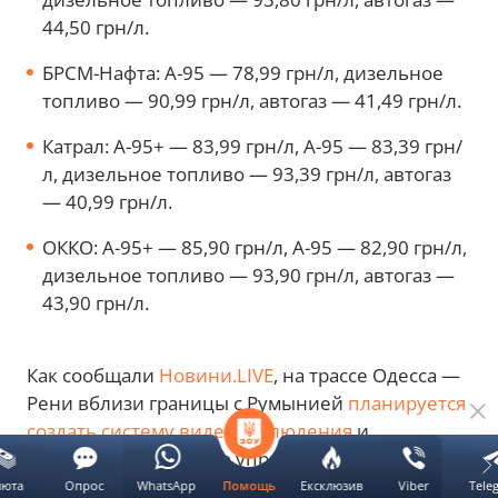
44,50 грн/л.
БРСМ-Нафта: А-95 — 78,99 грн/л, дизельное
топливо — 90,99 грн/л, автогаз — 41,49 грн/л.
Катрал: А-95+ — 83,99 грн/л, А-95 — 83,39 грн/
л, дизельное топливо — 93,39 грн/л, автогаз
— 40,99 грн/л.
ОККО: А-95+ — 85,90 грн/л, А-95 — 82,90 грн/л,
дизельное топливо — 93,90 грн/л, автогаз —
43,90 грн/л.
Как сообщали
Новини.LIVE
, на трассе Одесса —
Рени вблизи границы с Румынией
планируется
создать систему видеонаблюдения
и
автоматизированного управления движением
транспорта. Система будет работать совместно
люта
Опрос
WhatsApp
Ексклюзив
Viber
Tele
Помощь