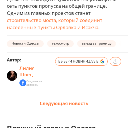
сеть пунктов пропуска на общей границе.
Одним из главных проектов станет
строительство моста, который соединит
населенные пункты Орловка и Исакча
.
Новости Одессы
техосмотр
выезд за границу
в
Автор:
ВЫБЕРИ НОВИНИ.LIVE В
Лилия
Швец
Следите за
автором
Следующая новость
Пляжный сезон в Одессе