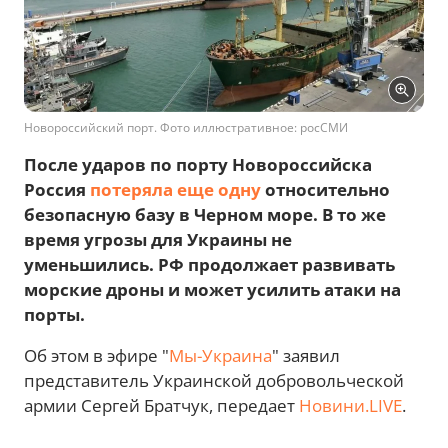
Новороссийский порт. Фото иллюстративное: росСМИ
После ударов по порту Новороссийска
Россия
потеряла еще одну
относительно
безопасную базу в Черном море. В то же
время угрозы для Украины не
уменьшились. РФ продолжает развивать
морские дроны и может усилить атаки на
порты.
Об этом в эфире "
Мы-Украина
" заявил
представитель Украинской добровольческой
армии Сергей Братчук, передает
Новини.LIVE
.