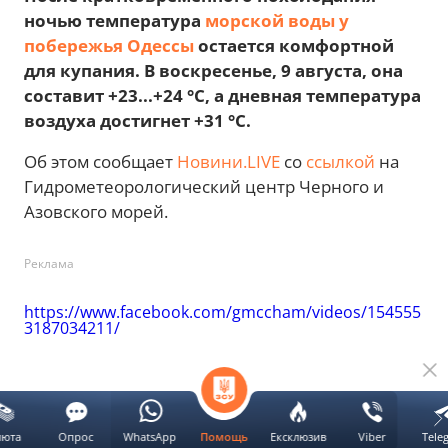
ночью температура
морской воды у
побережья Одессы
остается комфортной
для купания. В воскресенье, 9 августа, она
составит +23...+24 °C, а дневная температура
воздуха достигнет +31 °C.
Об этом сообщает
Новини.LIVE
со
ссылкой
на
Гидрометеорологический центр Черного и
Азовского морей.
Реклама
https://www.facebook.com/gmccham/videos/154555
3187034211/
люта
Опрос
WhatsApp
Ексклюзив
Viber
Tele
Помощь