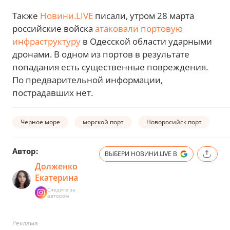
Также
Новини.LIVE
писали, утром 28 марта
российские войска
атаковали портовую
инфраструктуру
в Одесской области ударными
дронами. В одном из портов в результате
попадания есть существенные повреждения.
По предварительной информации,
пострадавших нет.
Черное море
морской порт
Новоросийск порт
Автор:
ВЫБЕРИ НОВИНИ.LIVE В
Долженко
Екатерина
Следите за
автором
Реклама