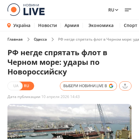
RU
Україна
Новости
Армия
Экономика
Спорт
Главная
Одесса
РФ негде спрятать флот в Черном море: уд
РФ негде спрятать флот в
Черном море: удары по
Новороссийску
UA
RU
ВЫБЕРИ НОВИНИ.LIVE В
Дата публикации
10 апреля 2026 14:43