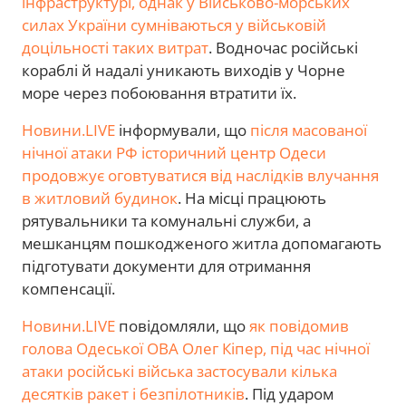
інфраструктурі, однак у Військово-морських
силах України сумніваються у військовій
доцільності таких витрат
. Водночас російські
кораблі й надалі уникають виходів у Чорне
море через побоювання втратити їх.
Новини.LIVE
інформували, що
після масованої
нічної атаки РФ історичний центр Одеси
продовжує оговтуватися від наслідків влучання
в житловий будинок
. На місці працюють
рятувальники та комунальні служби, а
мешканцям пошкодженого житла допомагають
підготувати документи для отримання
компенсації.
Новини.LIVE
повідомляли, що
як повідомив
голова Одеської ОВА Олег Кіпер, під час нічної
атаки російські війська застосували кілька
десятків ракет і безпілотників
. Під ударом