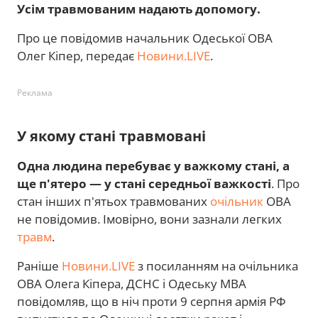
Усім травмованим надають допомогу.
Про це повідомив начальник Одеської ОВА
Олег Кіпер, передає
Новини.LIVE
.
Реклама
У якому стані травмовані
Одна людина перебуває у важкому стані, а
ще п'ятеро — у стані середньої важкості
. Про
стан інших п'ятьох травмованих
очільник
ОВА
не повідомив. Імовірно, вони зазнали легких
травм
.
Раніше
Новини.LIVE
з посиланням на очільника
ОВА Олега Кіпера, ДСНС і Одеську МВА
повідомляв, що в ніч проти 9 серпня армія РФ