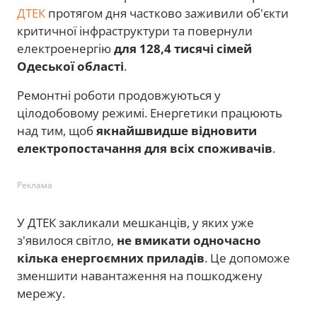
ДТЕК
протягом дня частково заживили об'єкти
критичної інфраструктури та повернули
електроенергію
для 128,4 тисячі сімей
Одеської області
.
Ремонтні роботи продовжуються у
цілодобовому режимі. Енергетики працюють
над тим, щоб
якнайшвидше відновити
електропостачання для всіх споживачів
.
Реклама
У ДТЕК закликали мешканців, у яких уже
з'явилося світло,
не вмикати одночасно
кілька енергоємних приладів
. Це допоможе
зменшити навантаження на пошкоджену
мережу.