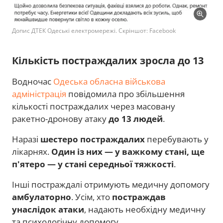
Допис ДТЕК Одеські електромережі. Скріншот: Facebook
Кількість постраждалих зросла до 13
Водночас
Одеська обласна військова
адміністрація
повідомила про збільшення
кількості постраждалих через масовану
ракетно-дронову атаку
до 13 людей
.
Наразі
шестеро постраждалих
перебувають у
лікарнях.
Один із них — у важкому стані, ще
п'ятеро — у стані середньої тяжкості
.
Інші постраждалі отримують медичну допомогу
амбулаторно
. Усім, хто
постраждав
унаслідок атаки
, надають необхідну медичну
та психологічну допомогу.