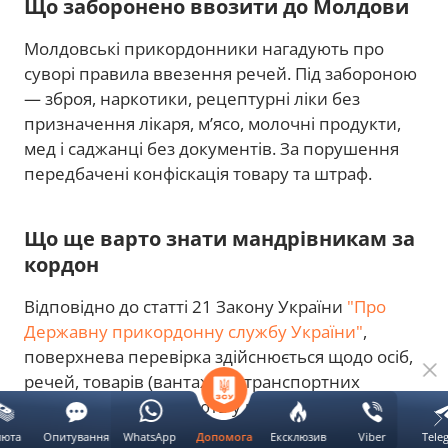
Що заборонено ввозити до Молдови
Молдовські прикордонники нагадують про
суворі правила ввезення речей. Під забороною
— зброя, наркотики, рецептурні ліки без
призначення лікаря, м’ясо, молочні продукти,
мед і саджанці без документів. За порушення
передбачені конфіскація товару та штраф.
Що ще варто знати мандрівникам за
кордон
Відповідно до статті 21 Закону України
"Про
Державну прикордонну службу України"
,
поверхнева перевірка здійснюється щодо осіб,
речей, товарів (вантажів) і транспортних
засобів, які перебувають у контрольованому
прикордонному районі, в пункті пропуску
люта
Опитування
WhatsApp
Ексклюзив
Viber
Tele
Допомога