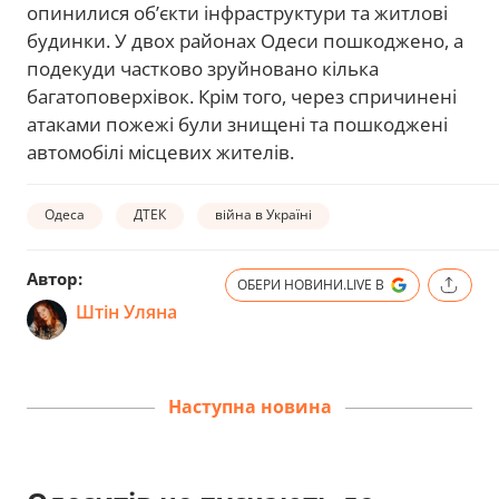
опинилися об’єкти інфраструктури та житлові
будинки. У двох районах Одеси пошкоджено, а
подекуди частково зруйновано кілька
багатоповерхівок. Крім того, через спричинені
атаками пожежі були знищені та пошкоджені
автомобілі місцевих жителів.
Одеса
ДТЕК
війна в Україні
Автор:
ОБЕРИ НОВИНИ.LIVE В
Штін Уляна
Наступна новина