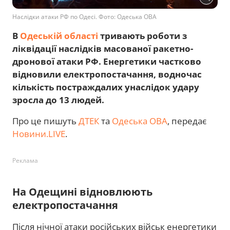
Наслідки атаки РФ по Одесі. Фото: Одеська ОВА
В
Одеській області
тривають роботи з
ліквідації наслідків масованої ракетно-
дронової атаки РФ. Енергетики частково
відновили електропостачання, водночас
кількість постраждалих унаслідок удару
зросла до 13 людей.
Про це пишуть
ДТЕК
та
Одеська ОВА
, передає
Новини.LIVE
.
Реклама
На Одещині відновлюють
електропостачання
Після нічної атаки російських військ енергетики