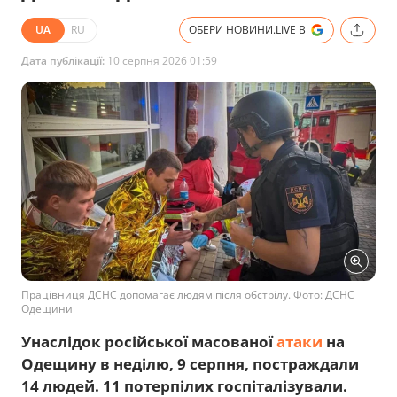
UA
RU
ОБЕРИ НОВИНИ.LIVE В
Дата публікації:
10 серпня 2026 01:59
Працівниця ДСНС допомагає людям після обстрілу. Фото: ДСНС
Одещини
Унаслідок російської масованої
атаки
на
Одещину в неділю, 9 серпня, постраждали
14 людей. 11 потерпілих госпіталізували.