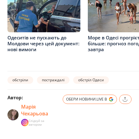
Одеситів не пускають до
Море в Одесі прогріє
Молдови через цей документ:
більше: прогноз пого
нові вимоги
завтра
обстріли
постраждалі
обстріл Одеси
Автор:
ОБЕРИ НОВИНИ.LIVE В
Марія
Чекарьова
Слідкуй за
автором