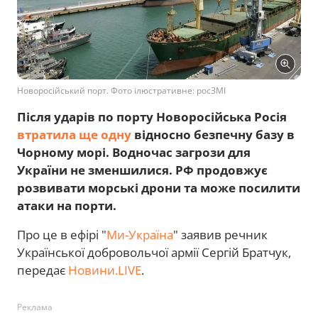
Новоросійський порт. Фото ілюстративне: росЗМІ
Після ударів по порту Новоросійська Росія
втратила ще одну
відносно безпечну базу в
Чорному морі. Водночас загрози для
України не зменшилися. РФ продовжує
розвивати морські дрони та може посилити
атаки на порти.
Про це в ефірі "
Ми-Україна
" заявив речник
Української добровольчої армії Сергій Братчук,
передає
Новини.LIVE
.
Реклама