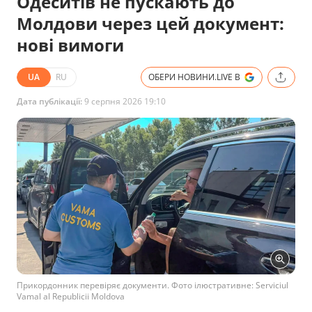
Одеситів не пускають до
Молдови через цей документ:
нові вимоги
UA
RU
ОБЕРИ НОВИНИ.LIVE В
Дата публікації:
9 серпня 2026 19:10
Прикордонник перевіряє документи. Фото ілюстративне: Serviciul
Vamal al Republicii Moldova