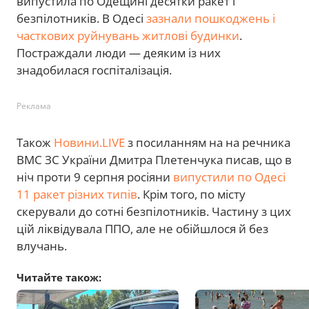
випустила по Одещині десятки ракет і
безпілотників. В Одесі
зазнали пошкоджень і
часткових руйнувань житлові будинки
.
Постраждали люди — деяким із них
знадобилася госпіталізація.
Реклама
Також
Новини.LIVE
з посиланням на на речника
ВМС ЗС України Дмитра Плетенчука писав, що в
ніч проти 9 серпня росіяни
випустили по Одесі
11 ракет різних типів
. Крім того, по місту
скерували до сотні безпілотників. Частину з цих
цій ліквідувала ППО, але не обійшлося й без
влучань.
Читайте також: