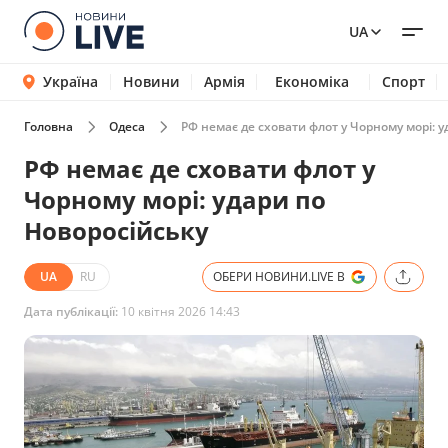
UA
Україна
Новини
Армія
Економіка
Спорт
Головна
Одеса
РФ немає де сховати флот у Чорному морі: у
РФ немає де сховати флот у
Чорному морі: удари по
Новоросійську
UA
RU
ОБЕРИ НОВИНИ.LIVE В
Дата публікації:
10 квітня 2026 14:43