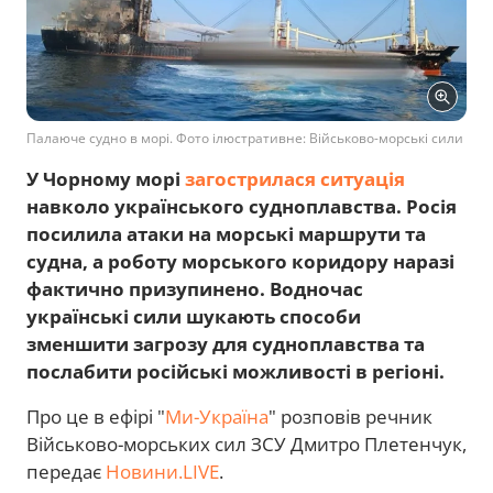
Палаюче судно в морі. Фото ілюстративне: Військово-морські сили
У Чорному морі
загострилася ситуація
навколо українського судноплавства. Росія
посилила атаки на морські маршрути та
судна, а роботу морського коридору наразі
фактично призупинено. Водночас
українські сили шукають способи
зменшити загрозу для судноплавства та
послабити російські можливості в регіоні.
Про це в ефірі "
Ми-Україна
" розповів речник
Військово-морських сил ЗСУ Дмитро Плетенчук,
передає
Новини.LIVE
.