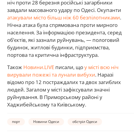
ніч проти 28 березня російські загарбники
завдали масованого удару по Одесі. Окупанти
атакували місто більш ніж 60 безпілотниками
.
Нічна атака була спрямована проти мирного
населення. За інформацією президента, серед
обʼєктів, які зазнали руйнувань, — пологовий
будинок, житлові будинки, підприємства,
портова та критична інфраструктура.
Також
Новини.LIVE
писали, що
у місті всю ніч
вирували пожежі та лунали вибухи
. Наразі
відомо про 12 постраждалих та двох загиблих
людей. Загалом у місті зафіксували значні
руйнування. В Приморському районі у
Хаджибейському та Київському.
порт
Новини Одеси
обстріл Одеси