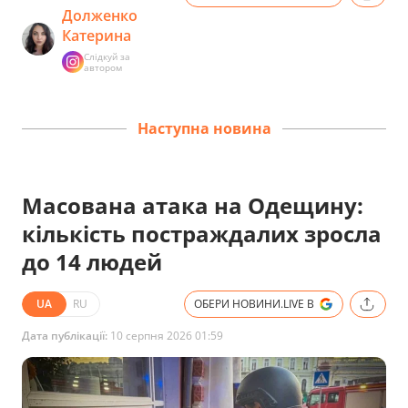
Долженко
Катерина
Слідкуй за
автором
Наступна новина
Масована атака на Одещину:
кількість постраждалих зросла
до 14 людей
UA
RU
ОБЕРИ НОВИНИ.LIVE В
Дата публікації:
10 серпня 2026 01:59