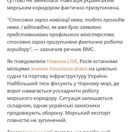
суттєво не змінилася. Навігація українським
морським коридором фактично призупинена.
"Стосовно зараз навігації нема, тобто проходів
нема. І відповідно, як вже було заявлено
представниками профільного міністерства,
стосовно зараз призупинена фактична робота
коридору",
— зазначив речник ВМС.
Як повідомляли
Новини.LIVE
, Росія останніми
місяцями
значно посилила атаки
на цивільні
судна та портову інфраструктуру України.
Найбільший тиск фіксують у Чорному морі, де
ворог намагається ускладнити роботу
морського коридору. Ситуація залишається
складною, однак українські захисники
продовжують оборону. Морський експорт
повністю не зупинений.