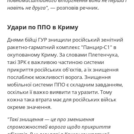
повномасштабного вторгнення вона не перша і
навіть не друга",
— розповів речник.
Удари по ППО в Криму
Днями бійці ГУР знищили російський зенітний
ракетно-гарматний комплекс "Панцир-С1" в
окупованому Криму. За словами Плетенчука,
такі ЗРК є важливою частиною системи
прикриття російських об'єктів, а їх знищення
послаблює можливості ворога. Знищення
мобільної системи ППО є складним завданням,
оскільки її важко виявити та уразити. Тому
кожна така втрата має для російських військ
окреме значення.
"Такі знищення — це про зменшення
спроможностей ворога щодо прикриття