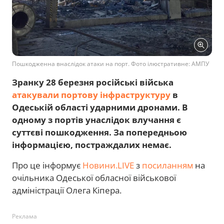
Пошкодженна внаслідок атаки на порт. Фото ілюстративне: АМПУ
Зранку 28 березня російські війська
атакували портову інфраструктуру
в
Одеській області ударними дронами. В
одному з портів унаслідок влучання є
суттєві пошкодження. За попередньою
інформацією, постраждалих немає.
Про це інформує
Новини.LIVE
з
посиланням
на
очільника Одеської обласної військової
адміністрації Олега Кіпера.
Реклама