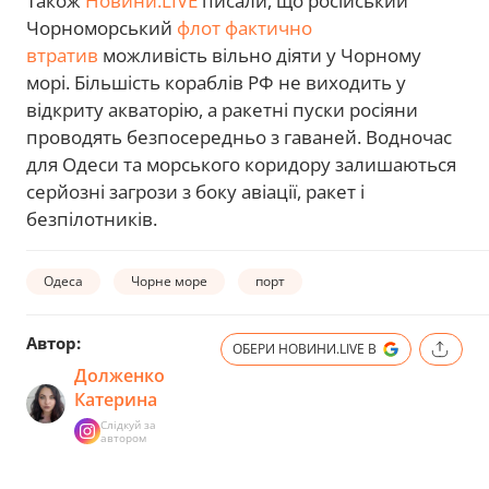
Також
Новини.LIVE
писали, що російський
Чорноморський
флот фактично
втратив
можливість вільно діяти у Чорному
морі. Більшість кораблів РФ не виходить у
відкриту акваторію, а ракетні пуски росіяни
проводять безпосередньо з гаваней. Водночас
для Одеси та морського коридору залишаються
серйозні загрози з боку авіації, ракет і
безпілотників.
Одеса
Чорне море
порт
Автор:
ОБЕРИ НОВИНИ.LIVE В
Долженко
Катерина
Слідкуй за
автором