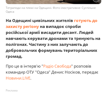
Тетраподи на пляжі на Одещині. Фото ілюстративне: Суспільне
Одеса
На Одещині цивільних жителів
готують до
захисту регіону
на випадок спроби
російської армії висадити десант. Людей
навчають керувати дронами та тренують на
полігонах. Частину з них залучають до
добровольчих формувань територіальних
громад.
Про це в інтерв'ю "
Радіо Свобода
" розповів
командир ОТУ "Одеса" Денис Носіков, передає
Новини.LIVE
.
Реклама