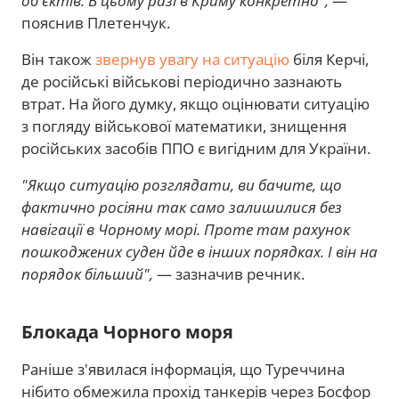
об'єктів. В цьому разі в Криму конкретно",
—
пояснив Плетенчук.
Він також
звернув увагу на ситуацію
біля Керчі,
де російські військові періодично зазнають
втрат. На його думку, якщо оцінювати ситуацію
з погляду військової математики, знищення
російських засобів ППО є вигідним для України.
"Якщо ситуацію розглядати, ви бачите, що
фактично росіяни так само залишилися без
навігації в Чорному морі. Проте там рахунок
пошкоджених суден йде в інших порядках. І він на
порядок більший",
— зазначив речник.
Блокада Чорного моря
Раніше з'явилася інформація, що Туреччина
нібито обмежила прохід танкерів через Босфор