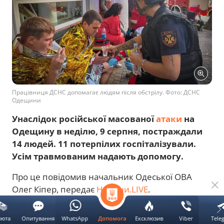
Працівниця ДСНС допомагає людям після обстрілу. Фото: ДСНС
Одещини
Унаслідок російської масованої
атаки
на
Одещину в неділю, 9 серпня, постраждали
14 людей. 11 потерпілих госпіталізували.
Усім травмованим надають допомогу.
Про це повідомив начальник Одеської ОВА
Олег Кіпер, передає
Новини.LIVE
.
Реклама
люта
Опитування
WhatsApp
Ексклюзив
Viber
Tele
Допомога