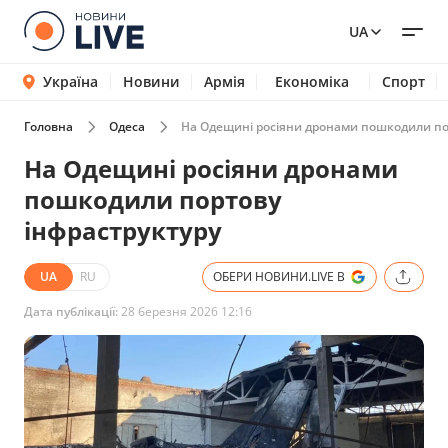
UA
Україна
Новини
Армія
Економіка
Спорт
Головна
Одеса
На Одещині росіяни дронами пошкодили по
На Одещині росіяни дронами
пошкодили портову
інфраструктуру
UA
RU
ОБЕРИ НОВИНИ.LIVE В
Дата публікації:
28 березня 2026 12:16