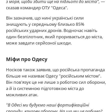
з моря, щоби збити ще на підльоті до міста",
—
сказав командир ОТУ "Одеса".
Він зазначив, що нині українські сили
знищують у середньому близько 85%
російських ударних дронів. Водночас навіть
один безпілотник, який проривається до міста,
може завдати серйозної шкоди.
Міфи про Одесу
Носіков також заявив, що російська пропаганда
більше не називає Одесу "російським містом".
Він пов'язує це не лише з роботою сил оборони,
а й із системною підготовкою міста до
можливих атак.
"В Одесі ми будуємо наші фортифікаційні
споруди, кругову оборону. На що ми це робимо?