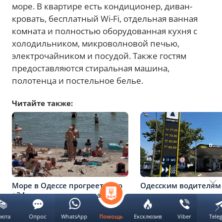
море. В квартире есть кондиционер, диван-
кровать, бесплатный Wi-Fi, отдельная ванная
комната и полностью оборудованная кухня с
холодильником, микроволновой печью,
электрочайником и посудой. Также гостям
предоставляются стиральная машина,
полотенца и постельное белье.
Читайте также:
Море в Одессе прогреется до
Одесским водителям
+24: прогноз погоды на
приготовиться: цены
завтра
августа
люта
Опрос
WhatsApp
Ексклюзив
Viber
Tele
Помощь