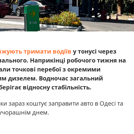
вжують тримати водіїв
у тонусі через
 пального. Наприкінці робочого тижня на
али точкові перебої з окремими
им дизелем. Водночас загальний
берігає відносну стабільність.
ки зараз коштує заправити авто в Одесі та
 учорашнім днем.