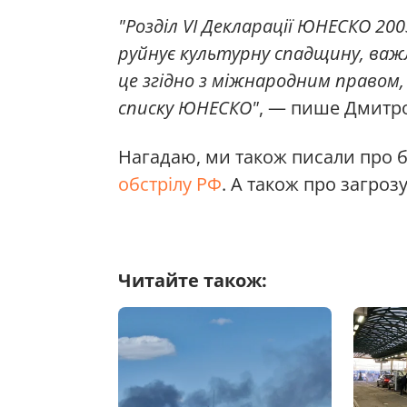
"Розділ VI Декларації ЮНЕСКО 20
руйнує культурну спадщину, важл
це згідно з міжнародним правом,
списку ЮНЕСКО"
, — пише Дмитро
Нагадаю, ми також писали про 
обстрілу РФ
. А також про загроз
Читайте також: