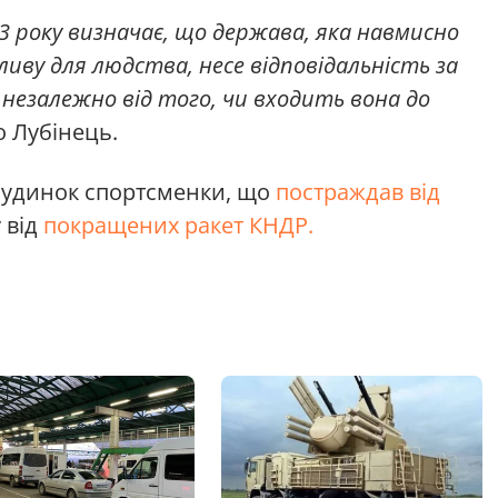
03 року визначає, що держава, яка навмисно
иву для людства, несе відповідальність за
 незалежно від того, чи входить вона до
 Лубінець.
будинок спортсменки, що
постраждав від
у від
покращених ракет КНДР.