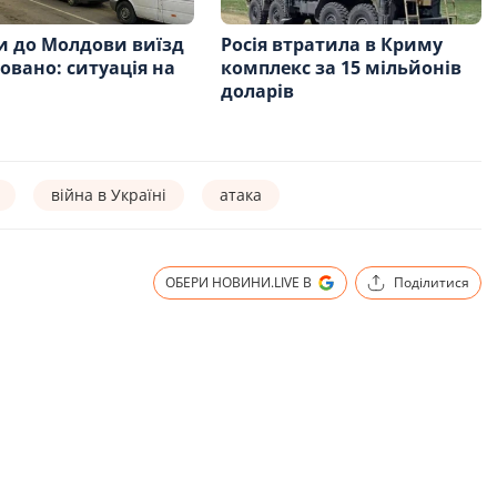
и до Молдови виїзд
Росія втратила в Криму
овано: ситуація на
комплекс за 15 мільйонів
доларів
війна в Україні
атака
ОБЕРИ НОВИНИ.LIVE В
Поділитися