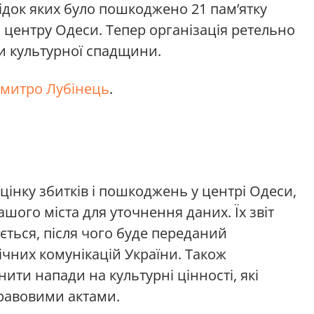
ідок яких було пошкоджено 21 пам’ятку
о центру Одеси. Тепер організація ретельно
и культурної спадщини.
митро Лубінець
.
нку збитків і пошкоджень у центрі Одеси,
ашого міста для уточнення даних. Їх звіт
ться, після чого буде переданий
гічних комунікацій України. Також
ити напади на культурні цінності, які
равовими актами.