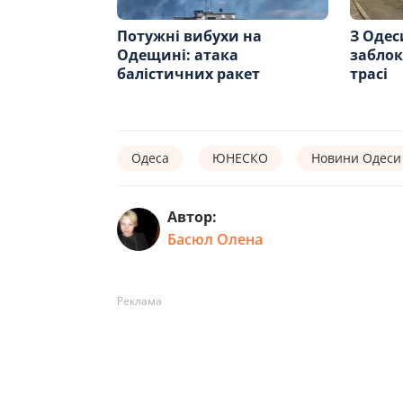
Потужні вибухи на
З Одес
Одещині: атака
заблок
балістичних ракет
трасі
Одеса
ЮНЕСКО
Новини Одеси
Автор:
Басюл Олена
Реклама