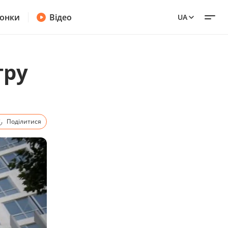
онки
Відео
UA
тру
Поділитися