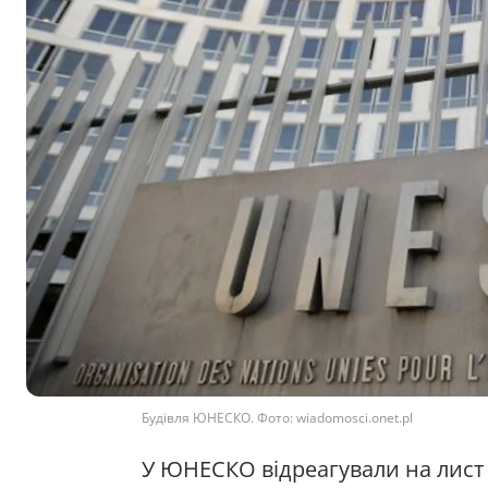
Будівля ЮНЕСКО. Фото: wiadomosci.onet.pl
У ЮНЕСКО відреагували на лис