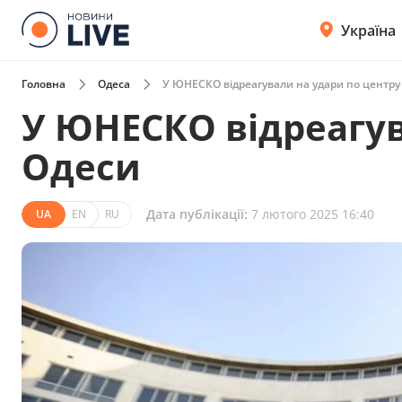
Україна
Головна
Одеса
У ЮНЕСКО відреагували на удари по центру
У ЮНЕСКО відреагув
Одеси
Дата публікації:
7 лютого 2025 16:40
UA
EN
RU