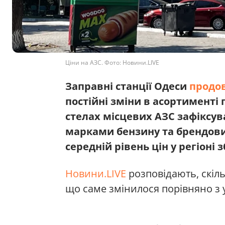
Ціни на АЗС. Фото: Новини.LIVE
Заправні станції Одеси
продо
постійні зміни в асортименті
стелах місцевих АЗС зафіксув
марками бензину та брендов
середній рівень цін у регіоні з
Новини.LIVE
розповідають, скіль
що саме змінилося порівняно з