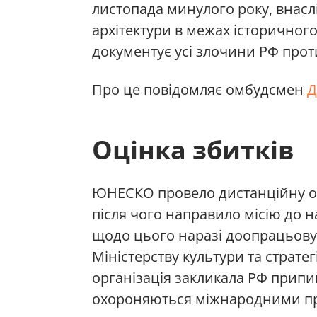
листопада минулого року, внасл
архітектури в межах історичног
документує усі злочини РФ прот
Про це повідомляє омбудсмен
Д
Оцінка збитків
ЮНЕСКО провело дистанційну оці
після чого направило місію до н
щодо цього наразі доопрацьовує
Міністерству культури та страте
організація закликала РФ припин
охороняються міжнародними п