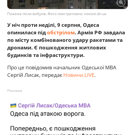
Пожежа після вибухів. Фото ілюстративне: novosti.dn.ua
У ніч проти неділі, 9 серпня, Одеса
опинилася під
обстрілом
. Армія РФ завдала
по місту комбінованого удару ракетами та
дронами. Є пошкодження житлових
будинків та інфраструктури.
Про це повідомив начальник Одеської МВА
Сергій Лисак, передає
Новини.LIVE
.
Реклама