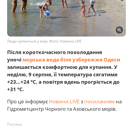
Люди купаються у морі. Фото: Новини.LIVE
Після короткочасного похолодання
уночі
морська вода біля узбережжя Одеси
залишається комфортною для купання. У
неділю, 9 серпня, її температура сягатиме
+23...+24 °C, а повітря вдень прогріється до
+31 °C.
Про це інформує
Новини.LIVE
з
посиланням
на
Гідрометцентр Чорного та Азовського морів.
Реклама