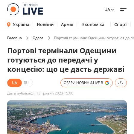
UA
Україна
Новини
Армія
Економіка
Спорт
Головна
Одеса
Портові термінали Одещини готуються до пе
Портові термінали Одещини
готуються до передачі у
концесію: що це дасть державі
UA
RU
ОБЕРИ НОВИНИ.LIVE В
Дата публікації:
13 травня 2023 15:00