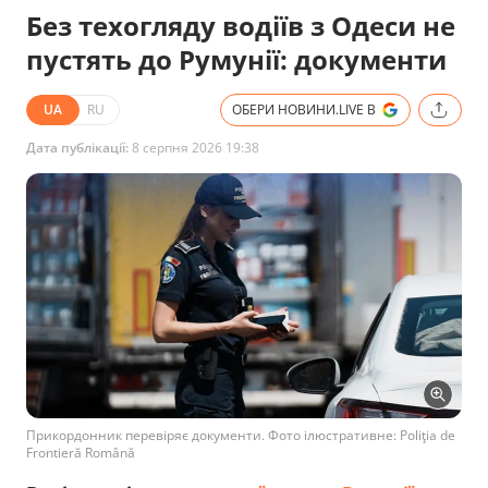
Без техогляду водіїв з Одеси не
пустять до Румунії: документи
UA
RU
ОБЕРИ НОВИНИ.LIVE В
Дата публікації:
8 серпня 2026 19:38
Прикордонник перевіряє документи. Фото ілюстративне: Poliţia de
Frontieră Română