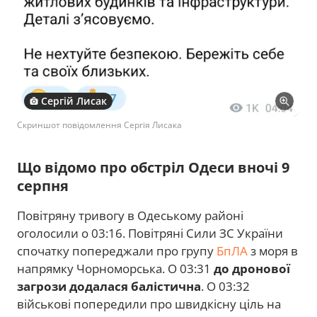
Сергій Лисак
Скриншот повідомлення Сергія Лисака
Що відомо про обстріл Одеси вночі 9
серпня
Повітряну тривогу в Одеському районі
оголосили о 03:16. Повітряні Сили ЗС України
спочатку попереджали про групу
БпЛА
з моря в
напрямку Чорноморська. О 03:31
до дронової
загрози додалася балістична
. О 03:32
військові попередили про швидкісну ціль на