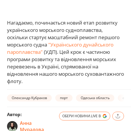
Нагадаємо, починається новий етап розвитку
українського морського судноплавства,
оскільки стартує масштабний ремонт першого
морського судна
"Українського дунайського
пароплавства"
(УДП). Цей крок є частиною
програми розвитку та відновлення морських
перевезень в Україні, спрямованої на
відновлення нашого морського суховантажного
флоту.
Олександр Кубраков
порт
Одеська область
екон
Автор:
ОБЕРИ НОВИНИ.LIVE В
Анна
Мурадова