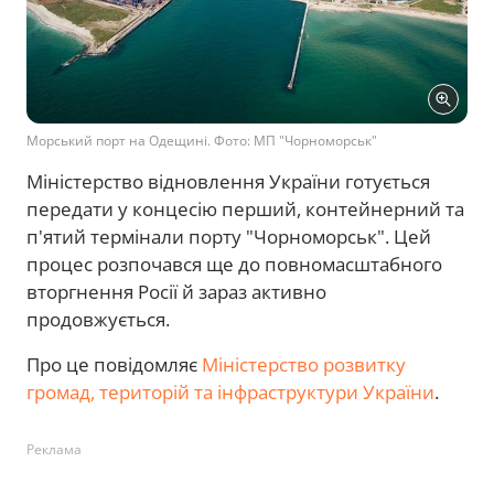
Морський порт на Одещині. Фото: МП "Чорноморськ"
Міністерство відновлення України готується
передати у концесію перший, контейнерний та
п'ятий термінали порту "Чорноморськ". Цей
процес розпочався ще до повномасштабного
вторгнення Росії й зараз активно
продовжується.
Про це повідомляє
Міністерство розвитку
громад, територій та інфраструктури України
.
Реклама