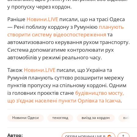
у пропуску через кордон.
Раніше
Новини.LIVE
писали, що на трасі Одеса
— Рені поблизу кордону з Румунією
планують
створити систему відеоспостереження
та
автоматизованого керування рухом транспорту.
Система допомагатиме контролювати рух
автомобілів у режимі реального часу.
Також
Новини.LIVE
писали, що Україна та
Румунія планують суттєво розширити мережу
пунктів пропуску на спільному кордоні. Одним
із головних проєктів стане
будівництво мосту,
що з’єднає населені пункти Орлівка та Ісакча
.
Новини Одеси
техогляд
виїзд за кордон
виїзд д
Автор:
ОБЕРИ НОВИНИ.LIVE В