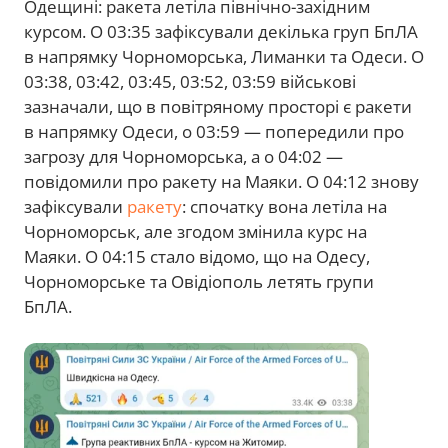
Одещині: ракета летіла північно-західним
курсом. О 03:35 зафіксували декілька груп БпЛА
в напрямку Чорноморська, Лиманки та Одеси. О
03:38, 03:42, 03:45, 03:52, 03:59 військові
зазначали, що в повітряному просторі є ракети
в напрямку Одеси, о 03:59 — попередили про
загрозу для Чорноморська, а о 04:02 —
повідомили про ракету на Маяки. О 04:12 знову
зафіксували
ракету
: спочатку вона летіла на
Чорноморськ, але згодом змінила курс на
Маяки. О 04:15 стало відомо, що на Одесу,
Чорноморське та Овідіополь летять групи
БпЛА.