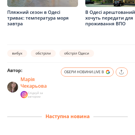
Пляжний сезон в Одесі
В Одесі арештований
триває: температура моря
хочуть передати для
завтра
проживання ВПО
вибух
обстріли
обстріл Одеси
Автор:
ОБЕРИ НОВИНИ.LIVE В
Марія
Чекарьова
Слідкуй за
автором
Наступна новина