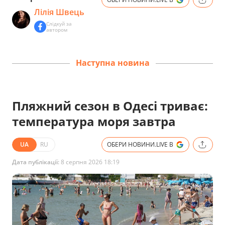
Лілія Швець
Слідкуй за
автором
Наступна новина
Пляжний сезон в Одесі триває:
температура моря завтра
UA
RU
ОБЕРИ НОВИНИ.LIVE В
Дата публікації:
8 серпня 2026 18:19