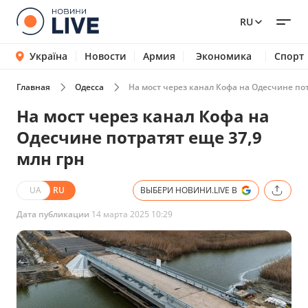
RU
Україна
Новости
Армия
Экономика
Спорт
Главная
Одесса
На мост через канал Кофа на Одесчине пот
На мост через канал Кофа на
Одесчине потратят еще 37,9
млн грн
UA
RU
ВЫБЕРИ НОВИНИ.LIVE В
Дата публикации
14 марта 2025 10:29