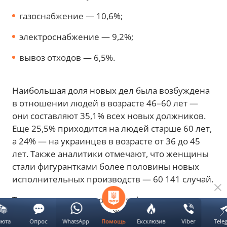
газоснабжение — 10,6%;
электроснабжение — 9,2%;
вывоз отходов — 6,5%.
Наибольшая доля новых дел была возбуждена
в отношении людей в возрасте 46–60 лет —
они составляют 35,1% всех новых должников.
Еще 25,5% приходится на людей старше 60 лет,
а 24% — на украинцев в возрасте от 36 до 45
лет. Также аналитики отмечают, что женщины
стали фигурантками более половины новых
исполнительных производств — 60 141 случай.
Так, антирекорд этого года зафиксировали в
Николаевской области. Женщина 1952 года
люта
Опрос
WhatsApp
Ексклюзив
Viber
Tele
Помощь
рождения стала фигуранткой сразу 15 новых