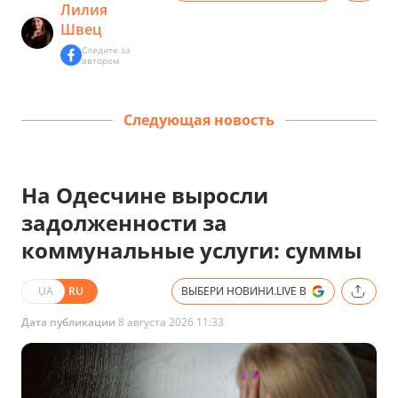
Лилия
Швец
Следите за
автором
Следующая новость
На Одесчине выросли
задолженности за
коммунальные услуги: суммы
UA
RU
ВЫБЕРИ НОВИНИ.LIVE В
Дата публикации
8 августа 2026 11:33