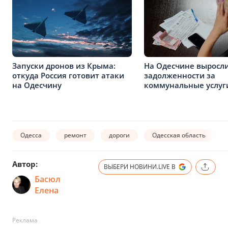
Запуски дронов из Крыма:
На Одесчине выросл
откуда Россия готовит атаки
задолженности за
на Одесчину
коммунальные услуг
Одесса
ремонт
дороги
Одесская область
Автор:
ВЫБЕРИ НОВИНИ.LIVE В
Басюл
Елена
Реклама