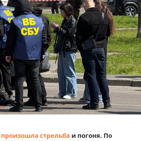
я
произошла стрельба
и погоня. По