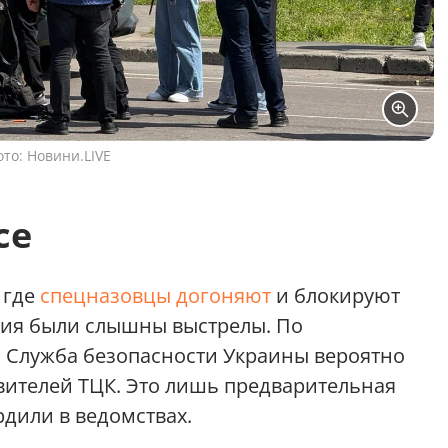
то: Новини.LIVE
се
 где
спецназовцы догоняют
и блокируют
ния были слышны выстрелы. По
 Служба безопасности Украины вероятно
вителей ТЦК. Это лишь предварительная
рдили в ведомствах.