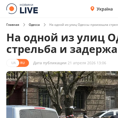
Україна
Главная
Одесса
На одной из улиц Одессы произошла стре
На одной из улиц 
стрельба и задерж
Дата публикации
21 апреля 2026 13:06
UA
RU