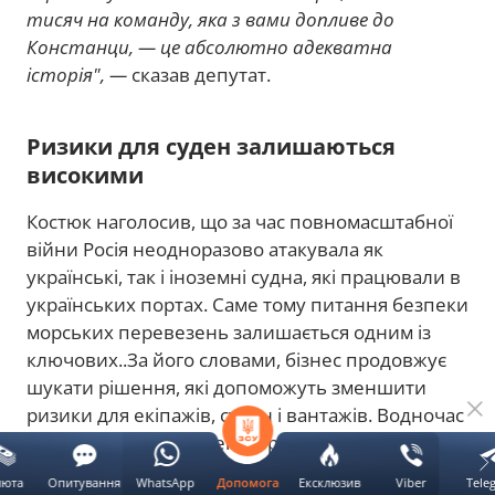
тисяч на команду, яка з вами допливе до
Констанци, — це абсолютно адекватна
історія", —
сказав депутат.
Ризики для суден залишаються
високими
Костюк наголосив, що за час повномасштабної
війни Росія неодноразово атакувала як
українські, так і іноземні судна, які працювали в
українських портах. Саме тому питання безпеки
морських перевезень залишається одним із
ключових..За його словами, бізнес продовжує
шукати рішення, які допоможуть зменшити
ризики для екіпажів, суден і вантажів. Водночас
розвиток морського експорту без належного
захисту портової інфраструктури залишається
люта
Опитування
WhatsApp
Ексклюзив
Viber
Tele
Допомога