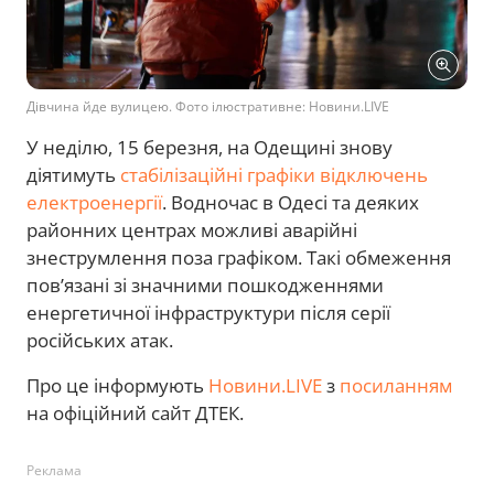
Дівчина йде вулицею. Фото ілюстративне: Новини.LIVE
У неділю, 15 березня, на Одещині знову
діятимуть
стабілізаційні графіки відключень
електроенергії
. Водночас в Одесі та деяких
районних центрах можливі аварійні
знеструмлення поза графіком. Такі обмеження
пов’язані зі значними пошкодженнями
енергетичної інфраструктури після серії
російських атак.
Про це інформують
Новини.LIVE
з
посиланням
на офіційний сайт ДТЕК.
Реклама