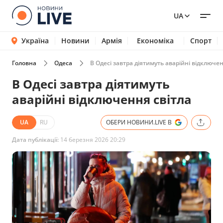
UA
Україна
Новини
Армія
Економіка
Спорт
Головна
Одеса
В Одесі завтра діятимуть аварійні відключен
В Одесі завтра діятимуть
аварійні відключення світла
UA
RU
ОБЕРИ НОВИНИ.LIVE В
Дата публікації:
14 березня 2026 20:29