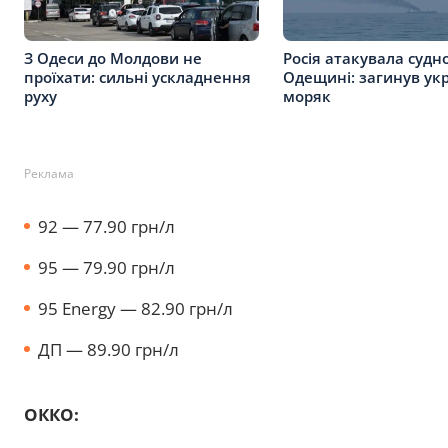
З Одеси до Молдови не
Росія атакувала судн
проїхати: сильні ускладнення
Одещині: загинув ук
руху
моряк
Реклама
92 — 77.90 грн/л
95 — 79.90 грн/л
95 Energy — 82.90 грн/л
ДП — 89.90 грн/л
ОККО: