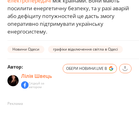
електропередачі
між країнами. Вони мають
посилити енергетичну безпеку, та у разі аварій
або дефіциту потужностей це дасть змогу
оперативно підтримувати українську
енергосистему.
Новини Одеси
графіки відключення світла в Одесі
Автор:
ОБЕРИ НОВИНИ.LIVE В
Лілія Швець
Слідкуй за
автором
Реклама