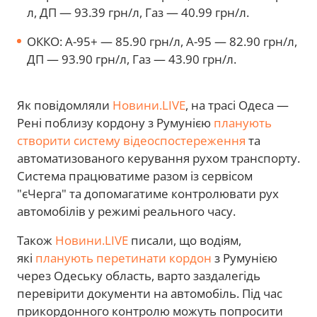
л, ДП — 93.39 грн/л, Газ — 40.99 грн/л.
ОККО: А-95+ — 85.90 грн/л, А-95 — 82.90 грн/л,
ДП — 93.90 грн/л, Газ — 43.90 грн/л.
Як повідомляли
Новини.LIVE
, на трасі Одеса —
Рені поблизу кордону з Румунією
планують
створити систему відеоспостереження
та
автоматизованого керування рухом транспорту.
Система працюватиме разом із сервісом
"єЧерга" та допомагатиме контролювати рух
автомобілів у режимі реального часу.
Також
Новини.LIVE
писали, що водіям,
які
планують перетинати кордон
з Румунією
через Одеську область, варто заздалегідь
перевірити документи на автомобіль. Під час
прикордонного контролю можуть попросити