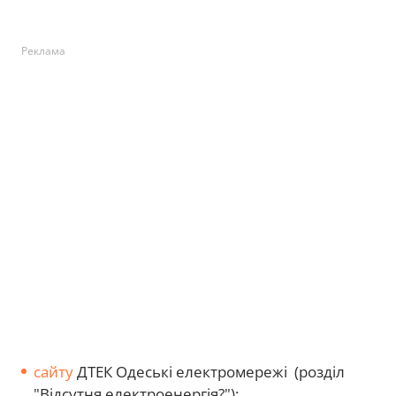
Реклама
сайту
ДТЕК Одеські електромережі (розділ
"Відсутня електроенергія?");