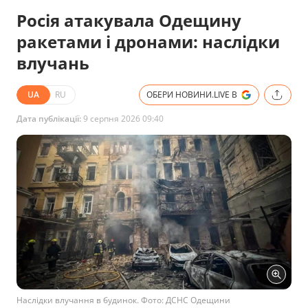
Росія атакувала Одещину
ракетами і дронами: наслідки
влучань
UA
RU
ОБЕРИ НОВИНИ.LIVE В
Дата публікації:
9 серпня 2026 09:40
Наслідки влучання в будинок. Фото: ДСНС Одещини