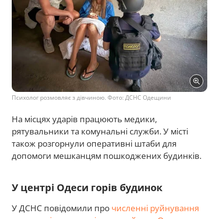
Психолог розмовляє з дівчиною. Фото: ДСНС Одещини
На місцях ударів працюють медики,
рятувальники та комунальні служби. У місті
також розгорнули оперативні штаби для
допомоги мешканцям пошкоджених будинків.
У центрі Одеси горів будинок
У ДСНС повідомили про
численні руйнування