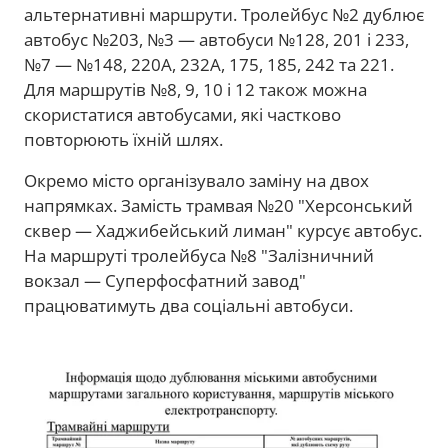
альтернативні маршрути. Тролейбус №2 дублює
автобус №203, №3 — автобуси №128, 201 і 233,
№7 — №148, 220А, 232А, 175, 185, 242 та 221.
Для маршрутів №8, 9, 10 і 12 також можна
скористатися автобусами, які частково
повторюють їхній шлях.
Окремо місто організувало заміну на двох
напрямках. Замість трамвая №20 "Херсонський
сквер — Хаджибейський лиман" курсує автобус.
На маршруті тролейбуса №8 "Залізничний
вокзал — Суперфосфатний завод"
працюватимуть два соціальні автобуси.