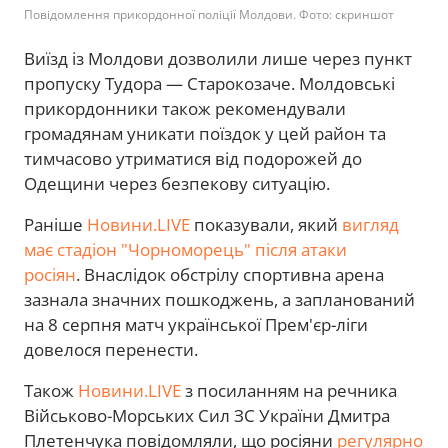
Повідомлення прикордонної поліції Молдови. Фото: скриншот
Виїзд із Молдови дозволили лише через пункт
пропуску Тудора — Старокозаче. Молдовські
прикордонники також рекомендували
громадянам уникати поїздок у цей район та
тимчасово утриматися від подорожей до
Одещини через безпекову ситуацію.
Раніше
Новини.LIVE
показували, який
вигляд
має стадіон "Чорноморець" після атаки
росіян
. Внаслідок обстрілу спортивна арена
зазнала значних пошкоджень, а запланований
на 8 серпня матч української Прем'єр-ліги
довелося перенести.
Також
Новини.LIVE
з посиланням на речника
Військово-Морських Сил ЗС України Дмитра
Плетенчука повідомляли, що росіяни
регулярно