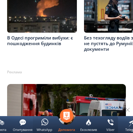
В Одесі прогриміли вибухи: є
Без техогляду водіїв 
пошкодження будинків
не пустять до Румунії
документи
Реклама
люта
Опитування
WhatsApp
Ексклюзив
Viber
Tele
Допомога