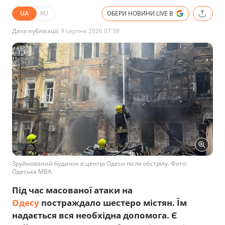
UA
RU
ОБЕРИ НОВИНИ.LIVE В
Дата публікації:
9 серпня 2026 07:38
Зруйнований будинок в центрі Одеси після обстрілу. Фото:
Одеська МВА
Під час масованої атаки на
Одесу
постраждало шестеро містян. Їм
надається вся необхідна допомога. Є