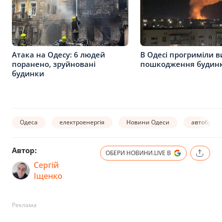
Атака на Одесу: 6 людей
В Одесі прогриміли в
поранено, зруйновані
пошкодження будинк
будинки
Одеса
електроенергія
Новини Одеси
автобуси
Автор:
ОБЕРИ НОВИНИ.LIVE В
Сергій
Іщенко
Реклама