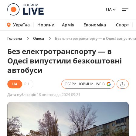
UA
Україна
Новини
Армія
Економіка
Спорт
Головна
Одеса
Без електротранспорту — в Одесі випустили
Без електротранспорту — в
Одесі випустили безкоштовні
автобуси
UA
RU
ОБЕРИ НОВИНИ.LIVE В
Дата публікації:
18 листопада 2024 09:21