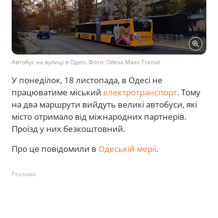
Автобус на вулиці в Одесі. Фото: Odesa Mass Transit
У понеділок, 18 листопада, в Одесі не
працюватиме міський
електротранспорт
. Тому
на два маршрути вийдуть великі автобуси, які
місто отримало від міжнародних партнерів.
Проїзд у них безкоштовний.
Про це повідомили в
Одеській мерії
.
Реклама