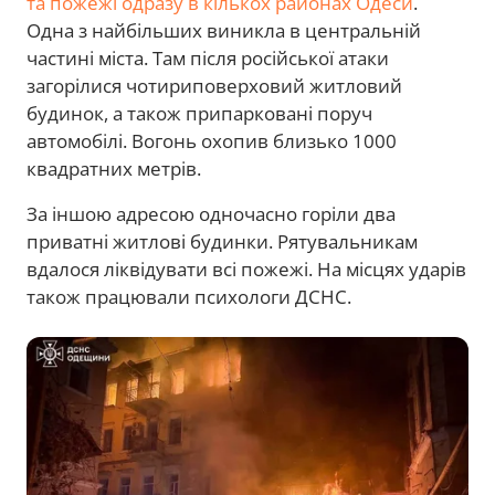
та пожежі одразу в кількох районах Одеси
.
Одна з найбільших виникла в центральній
частині міста. Там після російської атаки
загорілися чотириповерховий житловий
будинок, а також припарковані поруч
автомобілі. Вогонь охопив близько 1000
квадратних метрів.
За іншою адресою одночасно горіли два
приватні житлові будинки. Рятувальникам
вдалося ліквідувати всі пожежі. На місцях ударів
також працювали психологи ДСНС.