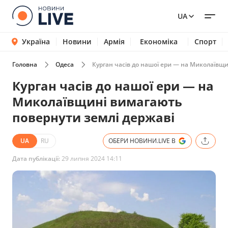
UA
Україна
Новини
Армія
Економіка
Спорт
Головна
Одеса
Курган часів до нашої ери — на Миколаївщи
Курган часів до нашої ери — на
Миколаївщині вимагають
повернути землі державі
UA
RU
ОБЕРИ НОВИНИ.LIVE В
Дата публікації:
29 липня 2024 14:11