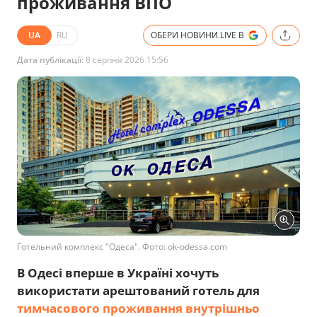
проживання ВПО
UA
RU
ОБЕРИ НОВИНИ.LIVE В
Дата публікації:
8 серпня 2026 15:56
Готельний комплекс "Одеса". Фото: ok-odessa.com
В Одесі вперше в Україні хочуть
використати арештований готель для
тимчасового проживання внутрішньо