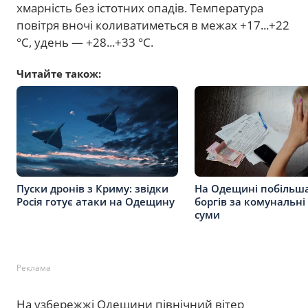
хмарність без істотних опадів. Температура
повітря вночі коливатиметься в межах +17...+22
°C, удень — +28...+33 °C.
Читайте також:
Пуски дронів з Криму: звідки
На Одещині побільш
Росія готує атаки на Одещину
боргів за комунальні
суми
Реклама
На узбережжі Одещини північний вітер