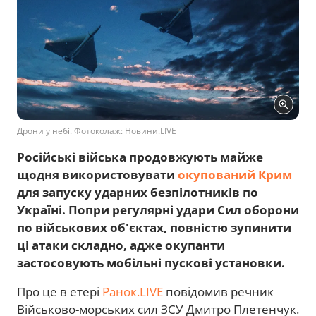
Дрони у небі. Фотоколаж: Новини.LIVE
Російські війська продовжують майже
щодня використовувати
окупований Крим
для запуску ударних безпілотників по
Україні. Попри регулярні удари Сил оборони
по військових об'єктах, повністю зупинити
ці атаки складно, адже окупанти
застосовують мобільні пускові установки.
Про це в етері
Ранок.LIVE
повідомив речник
Військово-морських сил ЗСУ Дмитро Плетенчук.