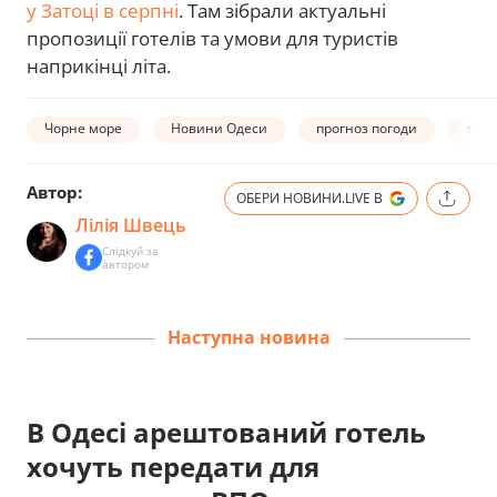
у Затоці в серпні
. Там зібрали актуальні
пропозиції готелів та умови для туристів
наприкінці літа.
Чорне море
Новини Одеси
прогноз погоди
темп
Автор:
ОБЕРИ НОВИНИ.LIVE В
Лілія Швець
Слідкуй за
автором
Наступна новина
В Одесі арештований готель
хочуть передати для