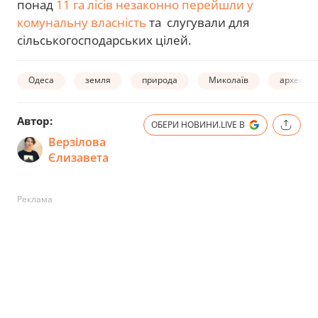
понад
11 га лісів незаконно перейшли у
комунальну власність
та слугували для
сільськогосподарських цілей.
Одеса
земля
природа
Миколаїв
археолог
Автор:
ОБЕРИ НОВИНИ.LIVE В
Верзілова
Єлизавета
Реклама