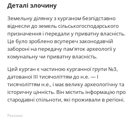
Деталі злочину
Земельну ділянку з курганом безпідставно
віднесли до земель сільськогосподарського
призначення і передали у приватну власність.
Це було зроблено всупереч законодавчій
забороні на передачу пам'яток археології у
комунальну чи приватну власність.
Цей курган є частиною курганної групи №3,
датованої ІІІ тисячоліттям до н.е. — І
тисячоліттям н.е., і має велику археологічну та
історичну цінність. Він містить інформацію про
стародавні спільноти, які проживали в регіоні.
Реклама