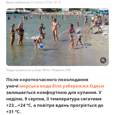
Дата публікації:
8 серпня 2026 18:19
Люди купаються у морі. Фото: Новини.LIVE
Після короткочасного похолодання
уночі
морська вода біля узбережжя Одеси
залишається комфортною для купання. У
неділю, 9 серпня, її температура сягатиме
+23...+24 °C, а повітря вдень прогріється до
+31 °C.