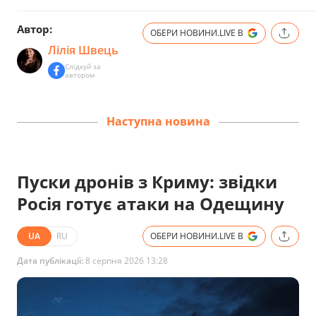
Автор:
ОБЕРИ НОВИНИ.LIVE В
Лілія Швець
Слідкуй за
автором
Наступна новина
Пуски дронів з Криму: звідки
Росія готує атаки на Одещину
UA
RU
ОБЕРИ НОВИНИ.LIVE В
Дата публікації:
8 серпня 2026 13:28