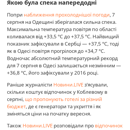
Якою була спека напередодні
Попри
наближення прохолоднішої погоди
, 7
серпня на Одещині зберігалася сильна спека.
Максимальна температура повітря по області
коливалася від +33,5 °C до +37,5 °C. Найвищий
показник зафіксували в Сербці — +37,5 °C, тоді
як в Одесі повітря прогрілося до +34,7 °C.
Водночас абсолютний температурний рекорд
для 7 серпня в Одесі залишається незмінним —
+36,8 °C, його зафіксували у 2016 році.
Раніше журналісти
Новини.LIVE
з’ясували,
скільки коштує відпочинок у Коблевому в
серпні,
що пропонують готелі за різний
бюджет
, де є генератори та укриття і як
зміняться ціни на початку вересня.
Також
Новини.LIVE
розповідали про
відпочинок