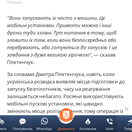
Реклама
"Вони запускають їх часто з машини. Це
мобільні установки. Привезти можна і інші
дрони туди ззовні. Тут питання в тому, щоб
зловити їх там, коли вони безпосередньо або
перебувають, або готуються до запусків. І це
завдання з дуже великою зірочкою"
, — сказав
Плетенчук.
За словами Дмитра Плетенчука, навіть коли
українська розвідка виявляє місце підготовки до
запуску безпілотників, часу на реагування
залишається небагато. Росіяни використовують
мобільні пускові установки, які швидко
змінюють місце розташування, тому операція із
завдання удару потребує максимальної
координації між розвідкою та силами ураження.
люта
Опитування
WhatsApp
Ексклюзив
Viber
Tele
Допомога