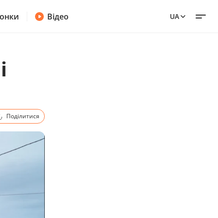
онки
Відео
UA
і
Поділитися