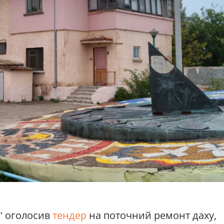
" оголосив
тендер
на поточний ремонт даху,