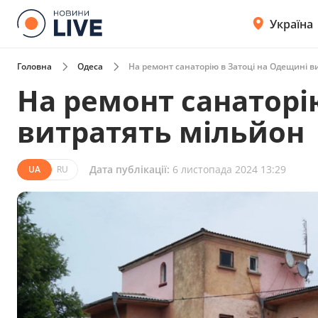
Україна
Головна
Одеса
На ремонт санаторію в Затоці на Одещині в
На ремонт санаторі
витратять мільйон
Дата публікації:
6 листопада 2024 13:29
UA
RU