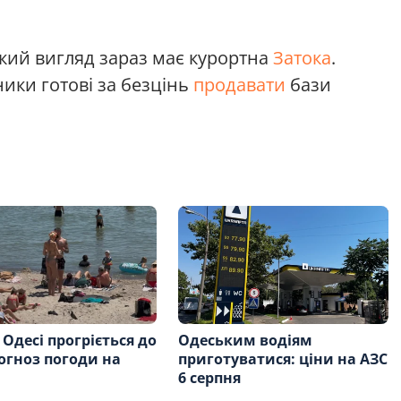
який вигляд зараз має курортна
Затока
.
ики готові за безцінь
продавати
бази
 Одесі прогріється до
Одеським водіям
рогноз погоди на
приготуватися: ціни на АЗС
6 серпня