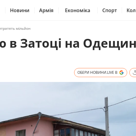
Новини
Армія
Економіка
Спорт
Кол
итратять мільйон
ю в Затоці на Одещин
ОБЕРИ НОВИНИ.LIVE В