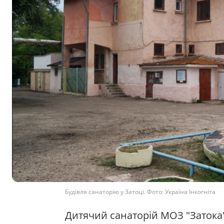
Будівля санаторію у Затоці. Фото: Україна Інкогніта
Дитячий санаторій МОЗ "Затока