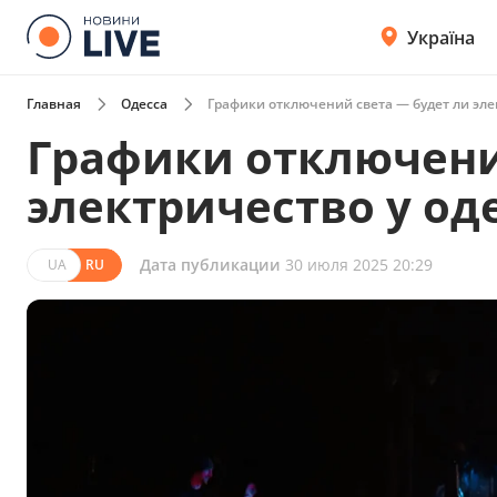
Україна
Главная
Одесса
Графики отключений света — будет ли эле
Графики отключени
электричество у од
Дата публикации
30 июля 2025 20:29
UA
RU