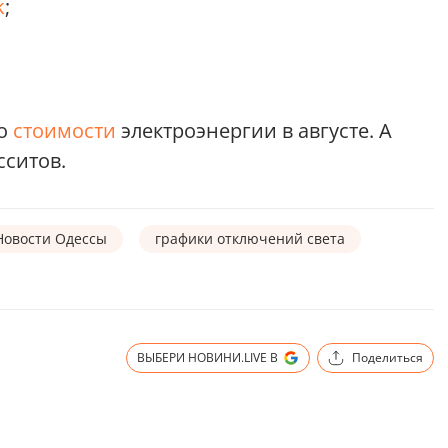
k
;
 о
стоимости
электроэнергии в августе. А
сситов.
Новости Одессы
графики отключений света
ВЫБЕРИ НОВИНИ.LIVE В
Поделиться