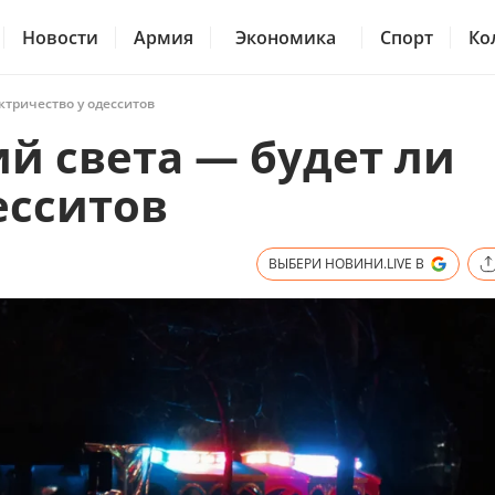
Новости
Армия
Экономика
Спорт
Ко
ктричество у одесситов
й света — будет ли
есситов
ВЫБЕРИ НОВИНИ.LIVE В