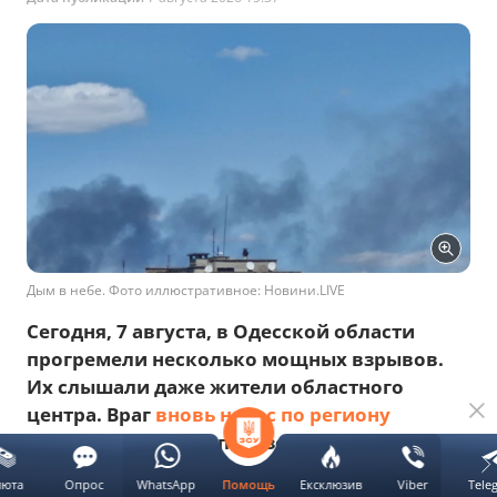
Дым в небе. Фото иллюстративное: Новини.LIVE
​Сегодня, 7 августа, в Одесской области
прогремели несколько мощных взрывов.
Их слышали даже жители областного
центра. Враг
вновь нанес по региону
ракетный удар с использованием ракет
типа "Оникс". Информации о последствиях
люта
Опрос
WhatsApp
Ексклюзив
Viber
Tele
Помощь