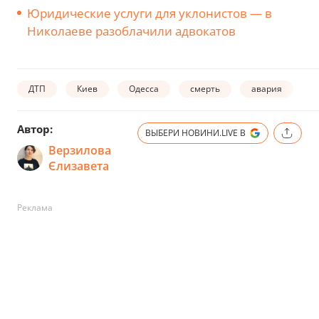
Юридические услуги для уклонистов — в
Николаеве разоблачили адвокатов
ДТП
Киев
Одесса
смерть
авария
д
Автор:
ВЫБЕРИ НОВИНИ.LIVE В
Верзилова
Єлизавета
Реклама