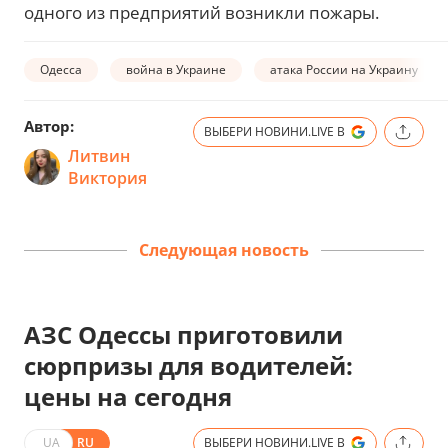
одного из предприятий возникли пожары.
Одесса
война в Украине
атака России на Украину
Автор:
ВЫБЕРИ НОВИНИ.LIVE В
Литвин
Виктория
Следующая новость
АЗС Одессы приготовили
сюрпризы для водителей:
цены на сегодня
UA
RU
ВЫБЕРИ НОВИНИ.LIVE В