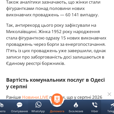
Також аналітики зазначають, що жінки стали
фігурантками понад половини нових
виконавчих проваджень — 60 141 випадку.
Так, антирекорд цього року зафіксували на
Миколаївщині. Жінка 1952 року народження
стала фігуранткою одразу 15 нових виконавчих
проваджень через борги за енергопостачання.
П'ять із цих проваджень уже завершили, однак
записи про заборгованість досі залишаються в
Єдиному реєстрі боржників.
Вартість комунальних послуг в Одесі
у серпні
Раніше
Новини.LIVE
писали, що у серпні 2026
року більшість комунальних тарифів для
одеситів залишиться без змін. Вартість
люта
Опитування
WhatsApp
Ексклюзив
Viber
Tele
Допомога