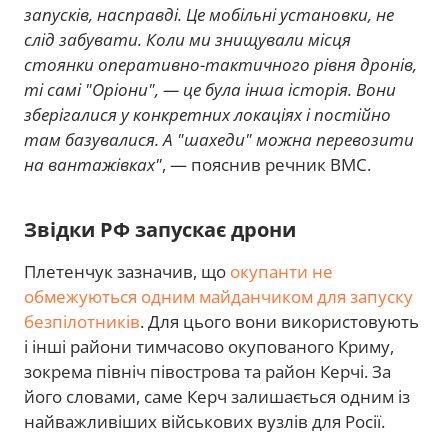
запусків, насправді. Це мобільні установки, не
слід забувати. Коли ми знищували місця
стоянки оперативно-тактичного рівня дронів,
ті самі "Оріони", — це була інша історія. Вони
зберігалися у конкретних локаціях і постійно
там базувалися. А "шахеди" можна перевозити
на вантажівках"
, — пояснив речник ВМС.
Звідки РФ запускає дрони
Плетенчук зазначив, що
окупанти не
обмежуються одним майданчиком для запуску
безпілотників
. Для цього вони використовують
і інші райони тимчасово окупованого Криму,
зокрема північ півострова та район Керчі. За
його словами, саме Керч залишається одним із
найважливіших військових вузлів для Росії.