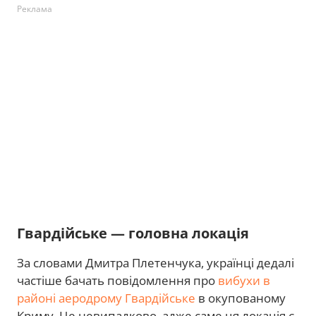
Реклама
Гвардійське — головна локація
За словами Дмитра Плетенчука, українці дедалі
частіше бачать повідомлення про
вибухи в
районі аеродрому Гвардійське
в окупованому
Криму. Це невипадково, адже саме ця локація є