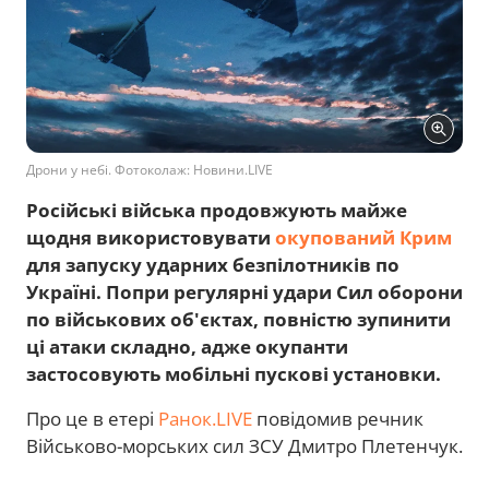
Дрони у небі. Фотоколаж: Новини.LIVE
Російські війська продовжують майже
щодня використовувати
окупований Крим
для запуску ударних безпілотників по
Україні. Попри регулярні удари Сил оборони
по військових об'єктах, повністю зупинити
ці атаки складно, адже окупанти
застосовують мобільні пускові установки.
Про це в етері
Ранок.LIVE
повідомив речник
Військово-морських сил ЗСУ Дмитро Плетенчук.