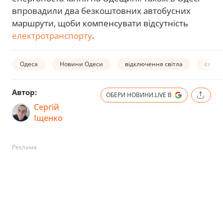
впровадили два безкоштовних автобусних
маршрути, щоби компенсувати відсутність
електротранспорту
.
Одеса
Новини Одеси
відключення світла
світло
Автор:
ОБЕРИ НОВИНИ.LIVE В
Сергій
Іщенко
Реклама