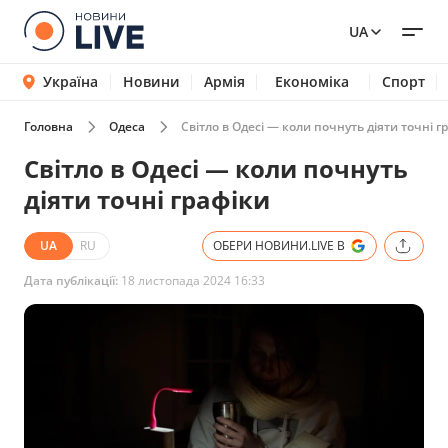
UA
Україна
Новини
Армія
Економіка
Спорт
Головна
Одеса
Світло в Одесі — коли почнуть діяти точні г
Світло в Одесі — коли почнуть
діяти точні графіки
UA
RU
ОБЕРИ НОВИНИ.LIVE В
Дата публікації:
18 листопада 2024 16:33