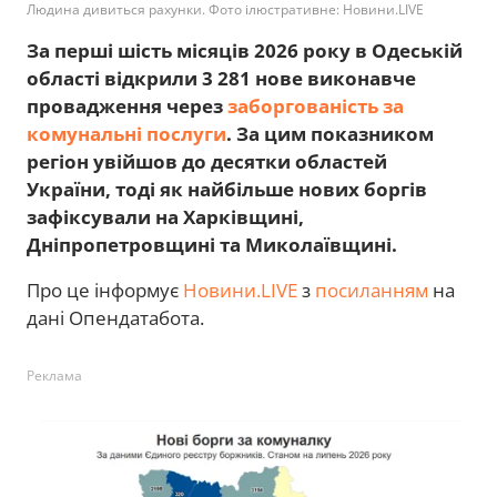
Людина дивиться рахунки. Фото ілюстративне: Новини.LIVE
За перші шість місяців 2026 року в Одеській
області відкрили 3 281 нове виконавче
провадження через
заборгованість за
комунальні послуги
. За цим показником
регіон увійшов до десятки областей
України, тоді як найбільше нових боргів
зафіксували на Харківщині,
Дніпропетровщині та Миколаївщині.
Про це інформує
Новини.LIVE
з
посиланням
на
дані Опендатабота.
Реклама