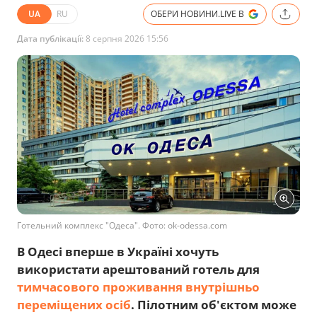
UA
RU
ОБЕРИ НОВИНИ.LIVE В
Дата публікації:
8 серпня 2026 15:56
Готельний комплекс "Одеса". Фото: ok-odessa.com
В Одесі вперше в Україні хочуть
використати арештований готель для
тимчасового проживання внутрішньо
переміщених осіб
. Пілотним об'єктом може