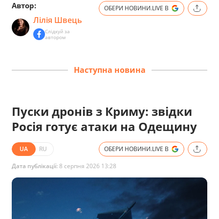
Автор:
ОБЕРИ НОВИНИ.LIVE В
Лілія Швець
Слідкуй за
автором
Наступна новина
Пуски дронів з Криму: звідки
Росія готує атаки на Одещину
UA
RU
ОБЕРИ НОВИНИ.LIVE В
Дата публікації:
8 серпня 2026 13:28