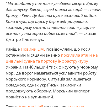
"Ми знайшли у них таке улюблене місце в Криму
для запуску. Звісно, серед таких локацій — і північ
Криму, і Керч. Це для них дуже важливий район.
Коли я чую, що щось у Керчі відпрацювало,
кожного разу можна ставити галочку, що не
все так у них зараз добре саме там"
, — сказав
Дмитро Плетенчук.
Раніше
Новини.LIVE
повідомляли, що Росія
останніми місяцями значно
посилила атаки на
цивільні судна та портову інфраструктуру
України. Найбільший тиск фіксують у Чорному
морі, де ворог намагається ускладнити роботу
морського коридору. Ситуація залишається
складною, однак українські захисники
продовжують оборону. Морський експорт
повністю не зупинений.
Також
Новини.LIVE
писали, що
атаки на