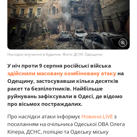
Наслідки влучання в будинок. Фото: ДСНС Одещини
У ніч проти 9 серпня російські війська
здійснили масовану комбіновану атаку
на
Одещину, застосувавши кілька десятків
ракет та безпілотників. Найбільше
руйнувань зафіксували в Одесі, де відомо
про вісьмох постраждалих.
Про наслідки атаки інформує
Новини.LIVE
з
посиланням на очільника Одеської ОВА Олега
Кіпера, ДСНС, поліцію та Одеську міську