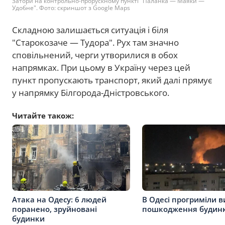
Затори на контрольно-прорускному пункті "Паланка — Маяки —
Удобне". Фото: скриншот з Google Maps
Складною залишається ситуація і біля
"Старокозаче — Тудора". Рух там значно
сповільнений, черги утворилися в обох
напрямках. При цьому в Україну через цей
пункт пропускають транспорт, який далі прямує
у напрямку Білгорода-Дністровського.
Читайте також:
Атака на Одесу: 6 людей
В Одесі прогриміли в
поранено, зруйновані
пошкодження будинк
будинки