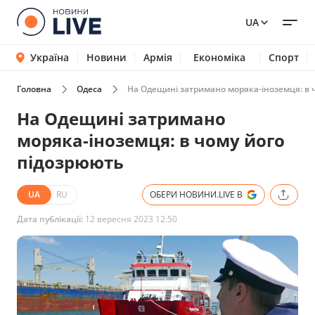
UA
Україна
Новини
Армія
Економіка
Спорт
Головна
Одеса
На Одещині затримано моряка-іноземця: в 
На Одещині затримано
моряка-іноземця: в чому його
підозрюють
UA
RU
ОБЕРИ НОВИНИ.LIVE В
Дата публікації:
12 вересня 2023 12:50