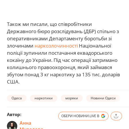
Також ми писали, що співробітники
Державного бюро розслідувань (ДБР) спільно з
оперативниками Департаменту боротьби зі
злочинами
наркозлочинності
Національної
поліції зупинили постачання еквадорського
кокаїну до України. Під час операції затримано
колишнього правоохоронця, який займався
збутом понад 3 кг наркотику за 135 тис. доларів
США.
Одеса
наркотики
моряки
Новини Одеси
Автор:
ОБЕРИ НОВИНИ.LIVE В
Анна