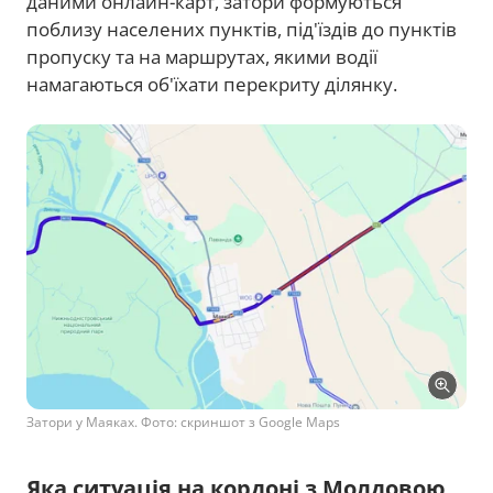
даними онлайн-карт, затори формуються
поблизу населених пунктів, під'їздів до пунктів
пропуску та на маршрутах, якими водії
намагаються об'їхати перекриту ділянку.
Затори у Маяках. Фото: скриншот з Google Maps
Яка ситуація на кордоні з Молдовою