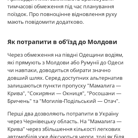
тимчасові обмеження під час планування
поїздок. Про повноцінне відновлення руху
мають повідомити додатково.
Як потрапити в об'їзд до Молдови
Через обмеження на півдні Одещини водіям,
які прямують з Молдови або Румунії до Одеси
чи навпаки, доводиться обирати значно
довший шлях. Серед доступних альтернатив
залишаються пункти пропуску "Мамалига —
Крива", "Сокиряни — Окниця", "Росошани —
Бричень" та "Могилів-Подільський — Отач".
Перші два дозволяють потрапити в Україну
через Чернівецьку область. На "Мамалига —
Крива" через збільшення кількості легкових
автомобілів уже фіксуються черги, тоді як біля