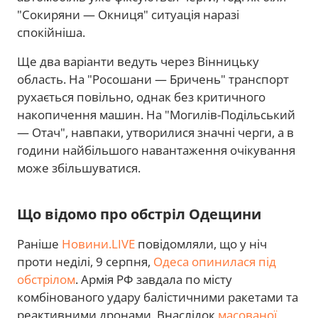
"Сокиряни — Окниця" ситуація наразі
спокійніша.
Ще два варіанти ведуть через Вінницьку
область. На "Росошани — Бричень" транспорт
рухається повільно, однак без критичного
накопичення машин. На "Могилів-Подільський
— Отач", навпаки, утворилися значні черги, а в
години найбільшого навантаження очікування
може збільшуватися.
Що відомо про обстріл Одещини
Раніше
Новини.LIVE
повідомляли, що у ніч
проти неділі, 9 серпня,
Одеса опинилася під
обстрілом
. Армія РФ завдала по місту
комбінованого удару балістичними ракетами та
реактивними дронами. Внаслідок
масованої