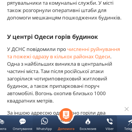
рятувальники та комунальні служби. У місті
також розгорнули оперативні штаби для
допомоги мешканцям пошкоджених будинків.
У центрі Одеси горів будинок
У ДСНС повідомили про
численні руйнування
та пожежі одразу в кількох районах Одеси
.
Одна з найбільших виникла в центральній
частині міста. Там після російської атаки
загорілися чотириповерховий житловий
будинок, а також припарковані поруч
автомобілі. Вогонь охопив близько 1000
квадратних метрів.
За іншою адресою одночасно горіли два
приватні житлові будинки. Рятувальникам
вдалося ліквідувати всі пожежі. На місцях ударів
люта
Опитування
WhatsApp
Ексклюзив
Viber
Tele
Допомога