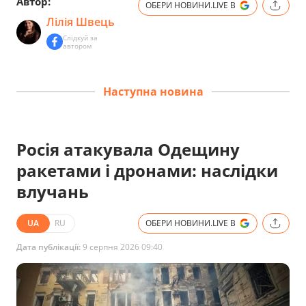
Автор:
ОБЕРИ НОВИНИ.LIVE В
Лілія Швець
Слідкуй за
автором
Наступна новина
Росія атакувала Одещину
ракетами і дронами: наслідки
влучань
UA
RU
ОБЕРИ НОВИНИ.LIVE В
Дата публікації:
9 серпня 2026 09:40