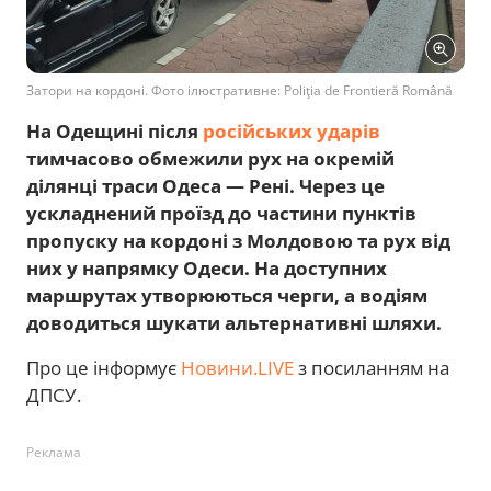
Затори на кордоні. Фото ілюстративне: Poliţia de Frontieră Română
На Одещині після
російських ударів
тимчасово обмежили рух на окремій
ділянці траси Одеса — Рені. Через це
ускладнений проїзд до частини пунктів
пропуску на кордоні з Молдовою та рух від
них у напрямку Одеси. На доступних
маршрутах утворюються черги, а водіям
доводиться шукати альтернативні шляхи.
Про це інформує
Новини.LIVE
з посиланням на
ДПСУ.
Реклама