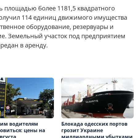
ь площадью более 1181,5 квадратного
 получил 114 единиц движимого имущества
твенное оборудование, резервуары и
ие. Земельный участок под предприятием
ередан в аренду.
ким водителям
Блокада одесских портов
овиться: цены на
грозит Украине
августа
миллиардными убытками