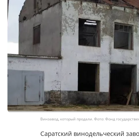
Винзавод, который продали. Фото: Фонд государств
Саратский винодельческий заво