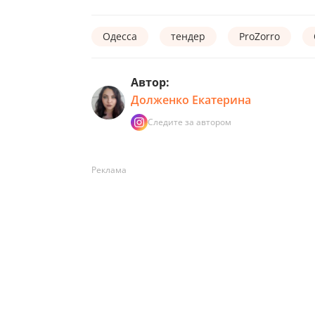
Одесса
тендер
ProZorro
Автор:
Долженко Екатерина
Следите за автором
Реклама