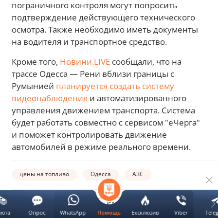
пограничного контроля могут попросить
подтверждение действующего технического
осмотра. Также необходимо иметь документы
на водителя и транспортное средство.
Кроме того,
Новини.LIVE
сообщали, что на
трассе Одесса — Рени вблизи границы с
Румынией
планируется создать систему
видеонаблюдения
и автоматизированного
управления движением транспорта. Система
будет работать совместно с сервисом "еЧерга"
и поможет контролировать движение
автомобилей в режиме реального времени.
цены на топливо
Одесса
АЗС
Автор:
ВЫБЕРИ НОВИНИ.LIVE В
люта
Опрос
WhatsApp
Ексклюзив
Viber
Tele
Помощь
Мария