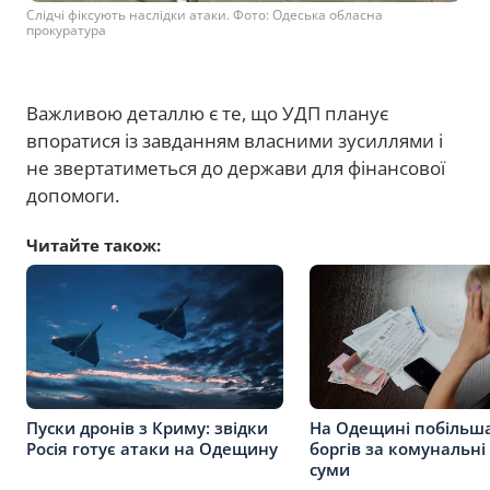
Слідчі фіксують наслідки атаки. Фото: Одеська обласна
прокуратура
Важливою деталлю є те, що УДП планує
впоратися із завданням власними зусиллями і
не звертатиметься до держави для фінансової
допомоги.
Читайте також:
Пуски дронів з Криму: звідки
На Одещині побільш
Росія готує атаки на Одещину
боргів за комунальні
суми