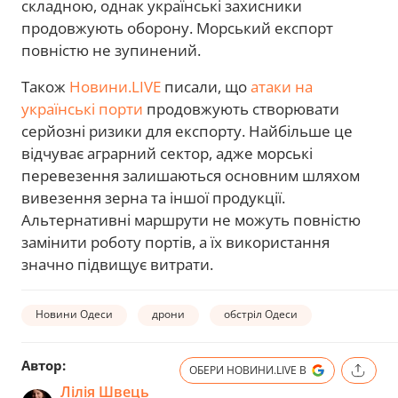
складною, однак українські захисники
продовжують оборону. Морський експорт
повністю не зупинений.
Також
Новини.LIVE
писали, що
атаки на
українські порти
продовжують створювати
серйозні ризики для експорту. Найбільше це
відчуває аграрний сектор, адже морські
перевезення залишаються основним шляхом
вивезення зерна та іншої продукції.
Альтернативні маршрути не можуть повністю
замінити роботу портів, а їх використання
значно підвищує витрати.
Новини Одеси
дрони
обстріл Одеси
Автор:
ОБЕРИ НОВИНИ.LIVE В
Лілія Швець