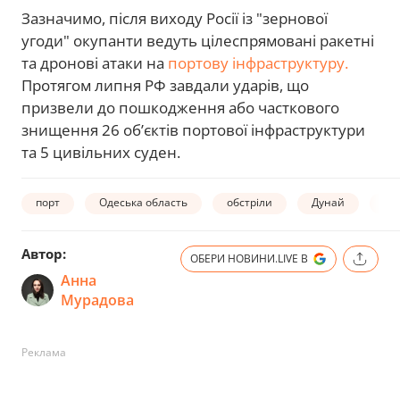
Зазначимо, після виходу Росії із "зернової
угоди" окупанти ведуть цілеспрямовані ракетні
та дронові атаки на
портову інфраструктуру.
Протягом липня РФ завдали ударів, що
призвели до пошкодження або часткового
знищення 26 об’єктів портової інфраструктури
та 5 цивільних суден.
порт
Одеська область
обстріли
Дунай
Дм
Автор:
ОБЕРИ НОВИНИ.LIVE В
Анна
Мурадова
Реклама