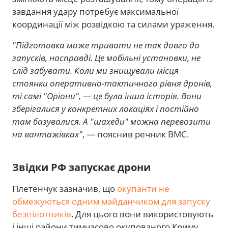
завдання удару потребує максимальної
координації між розвідкою та силами ураження.
"Підготовка може тривати не так довго до
запусків, насправді. Це мобільні установки, не
слід забувати. Коли ми знищували місця
стоянки оперативно-тактичного рівня дронів,
ті самі "Оріони", — це була інша історія. Вони
зберігалися у конкретних локаціях і постійно
там базувалися. А "шахеди" можна перевозити
на вантажівках"
, — пояснив речник ВМС.
Звідки РФ запускає дрони
Плетенчук зазначив, що
окупанти не
обмежуються одним майданчиком для запуску
безпілотників
. Для цього вони використовують
і інші райони тимчасово окупованого Криму,