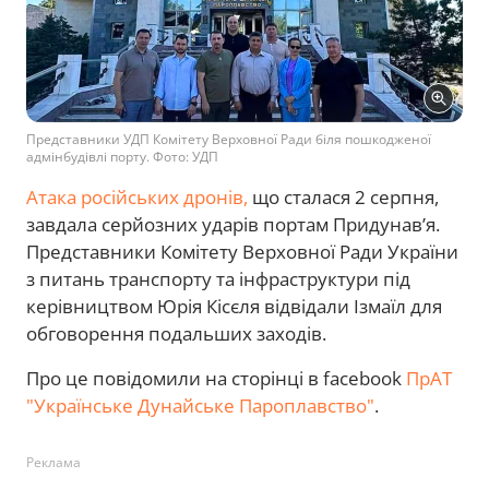
Представники УДП Комітету Верховної Ради біля пошкодженої
адмінбудівлі порту. Фото: УДП
Атака російських дронів,
що сталася 2 серпня,
завдала серйозних ударів портам Придунав’я.
Представники Комітету Верховної Ради України
з питань транспорту та інфраструктури під
керівництвом Юрія Кісєля відвідали Ізмаїл для
обговорення подальших заходів.
Про це повідомили на сторінці в facebook
ПрАТ
"Українське Дунайське Пароплавство"
.
Реклама