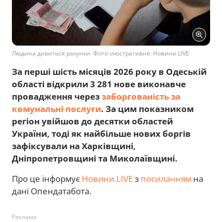
Людина дивиться рахунки. Фото ілюстративне: Новини.LIVE
За перші шість місяців 2026 року в Одеській
області відкрили 3 281 нове виконавче
провадження через
заборгованість за
комунальні послуги
. За цим показником
регіон увійшов до десятки областей
України, тоді як найбільше нових боргів
зафіксували на Харківщині,
Дніпропетровщині та Миколаївщині.
Про це інформує
Новини.LIVE
з
посиланням
на
дані Опендатабота.
Реклама