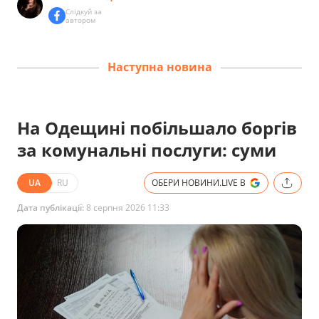
Слідкуй за
автором
Наступна новина
На Одещині побільшало боргів
за комунальні послуги: суми
UA
RU
ОБЕРИ НОВИНИ.LIVE В
Дата публікації:
8 серпня 2026 11:33