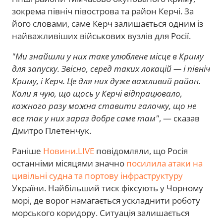
зокрема північ півострова та район Керчі. За
його словами, саме Керч залишається одним із
найважливіших військових вузлів для Росії.
"Ми знайшли у них таке улюблене місце в Криму
для запуску. Звісно, серед таких локацій — і північ
Криму, і Керч. Це для них дуже важливий район.
Коли я чую, що щось у Керчі відпрацювало,
кожного разу можна ставити галочку, що не
все так у них зараз добре саме там"
, — сказав
Дмитро Плетенчук.
Раніше
Новини.LIVE
повідомляли, що Росія
останніми місяцями значно
посилила атаки на
цивільні судна та портову інфраструктуру
України. Найбільший тиск фіксують у Чорному
морі, де ворог намагається ускладнити роботу
морського коридору. Ситуація залишається