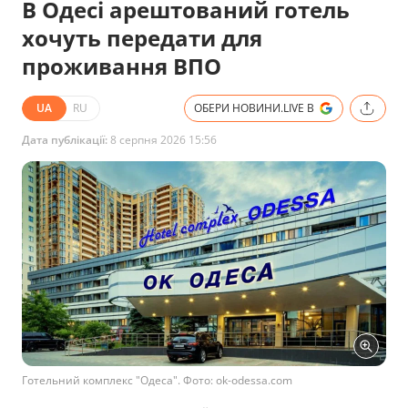
В Одесі арештований готель
хочуть передати для
проживання ВПО
UA
RU
ОБЕРИ НОВИНИ.LIVE В
Дата публікації:
8 серпня 2026 15:56
Готельний комплекс "Одеса". Фото: ok-odessa.com