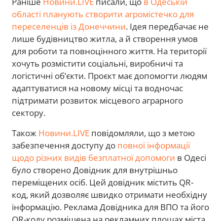
Раніше
Новини.LIVE
писали, що
в Одеській
області планують створити агромістечко для
переселенців із Донеччини
. Ідея передбачає не
лише будівництво житла, а й створення умов
для роботи та повноцінного життя. На території
хочуть розмістити соціальні, виробничі та
логістичні об’єкти. Проєкт має допомогти людям
адаптуватися на новому місці та водночас
підтримати розвиток місцевого аграрного
сектору.
Також
Новини.LIVE
повідомляли, що з метою
забезпечення доступу до
повної інформації
щодо різних видів безплатної допомоги
в Одесі
було створено Довідник для внутрішньо
переміщених осіб. Цей довідник містить QR-
код, який дозволяє швидко отримати необхідну
інформацію. Реклама Довідника для ВПО та його
QR-коду розміщена на рекламних площах міста.