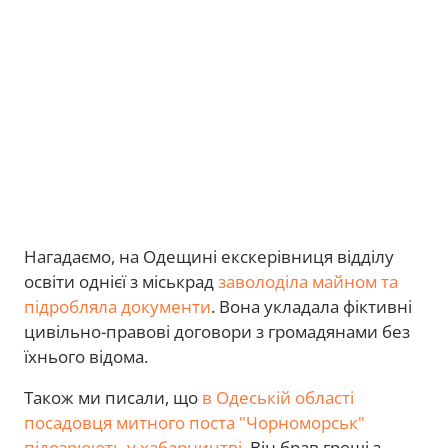
Нагадаємо, на Одещині екскерівниця відділу
освіти однієї з міськрад
заволоділа майном та
підробляла документи
. Вона укладала фіктивні
цивільно-правові договори з громадянами без
їхнього відома.
Також ми писали, що
в Одеській області
посадовця митного поста "Чорноморськ"
підозрюють у хабарництві
. Він брав гроші з