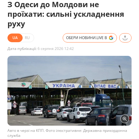
З Одеси до Молдови не
проїхати: сильні ускладнення
руху
UA
RU
ОБЕРИ НОВИНИ.LIVE В
Дата публікації:
6 серпня 2026 12:42
Авто в черзі на КПП. Фото ілюстративне: Державна прикордонна
служба