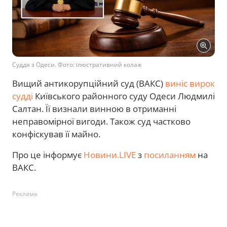
Суддя з Одеси. Фото: ілюстративний колаж
Вищий антикорупційний суд (ВАКС)
виніс вирок
судді
Київського районного суду Одеси Людмилі
Салтан. Її визнали винною в отриманні
неправомірної вигоди. Також суд частково
конфіскував її майно.
Про це інформує
Новини.LIVE
з
посиланням
на
ВАКС.
Реклама