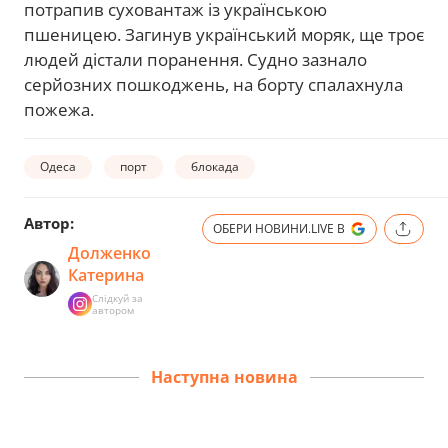
потрапив суховантаж із українською
пшеницею. Загинув український моряк, ще троє
людей дістали поранення. Судно зазнало
серйозних пошкоджень, на борту спалахнула
пожежа.
Одеса
порт
блокада
Автор:
ОБЕРИ НОВИНИ.LIVE В
Долженко
Катерина
Слідкуй за
автором
Наступна новина