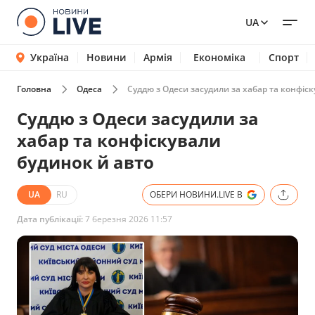
UA
Україна
Новини
Армія
Економіка
Спорт
Головна
Одеса
Суддю з Одеси засудили за хабар та конфіск
Суддю з Одеси засудили за
хабар та конфіскували
будинок й авто
UA
RU
ОБЕРИ НОВИНИ.LIVE В
Дата публікації:
7 березня 2026 11:57