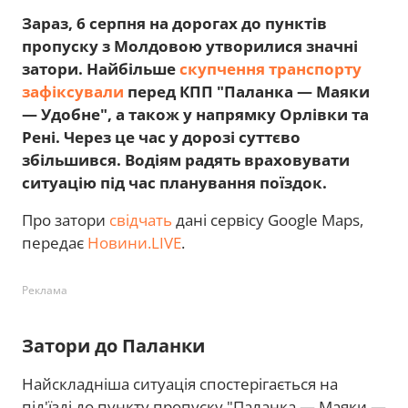
Зараз, 6 серпня на дорогах до пунктів
пропуску з Молдовою утворилися значні
затори. Найбільше
скупчення транспорту
зафіксували
перед КПП "Паланка — Маяки
— Удобне", а також у напрямку Орлівки та
Рені. Через це час у дорозі суттєво
збільшився. Водіям радять враховувати
ситуацію під час планування поїздок.
Про затори
свідчать
дані сервісу Google Maps,
передає
Новини.LIVE
.
Реклама
Затори до Паланки
Найскладніша ситуація спостерігається на
під'їзді до пункту пропуску "Паланка — Маяки —