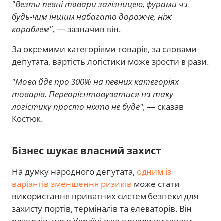
"Везти певні товари залізницею, фурами чи
будь-чим іншим набагато дорожче, ніж
кораблем",
— зазначив він.
За окремими категоріями товарів, за словами
депутата, вартість логістики може зрости в рази.
"Мова йде про 300% на певних категоріях
товарів. Переорієнтовуватися на таку
логістику просто ніхто не буде",
— сказав
Костюк.
Бізнес шукає власний захист
На думку народного депутата,
одним із
варіантів зменшення ризиків
може стати
використання приватних систем безпеки для
захисту портів, терміналів та елеваторів. Він
розповів, що в Україні вже почали видавати