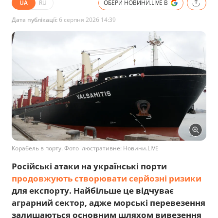
UA
RU
ОБЕРИ НОВИНИ.LIVE В
Дата публікації:
6 серпня 2026 14:39
Корабель в порту. Фото ілюстративне: Новини.LIVE
Російські атаки на українські порти
продовжують створювати серйозні ризики
для експорту. Найбільше це відчуває
аграрний сектор, адже морські перевезення
залишаються основним шляхом вивезення