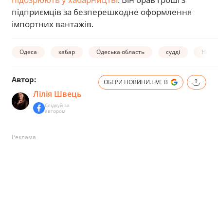
підприємців за безперешкодне оформлення
імпортних вантажів.
Одеса
хабар
Одеська область
судді
Нови
Автор:
ОБЕРИ НОВИНИ.LIVE В
Лілія Швець
Слідкуй за
автором
Реклама