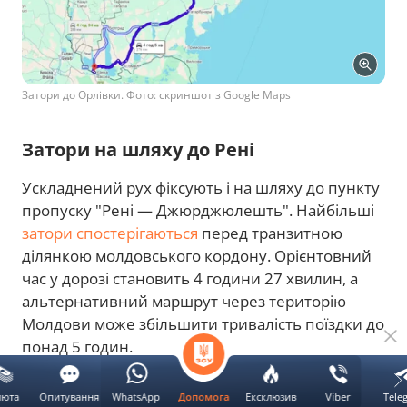
Затори до Орлівки. Фото: скриншот з Google Maps
Затори на шляху до Рені
Ускладнений рух фіксують і на шляху до пункту
пропуску "Рені — Джюрджюлешть". Найбільші
затори спостерігаються
перед транзитною
ділянкою молдовського кордону. Орієнтовний
час у дорозі становить 4 години 27 хвилин, а
альтернативний маршрут через територію
Молдови може збільшити тривалість поїздки до
понад 5 годин.
Читайте також:
люта
Опитування
WhatsApp
Ексклюзив
Viber
Tele
Допомога