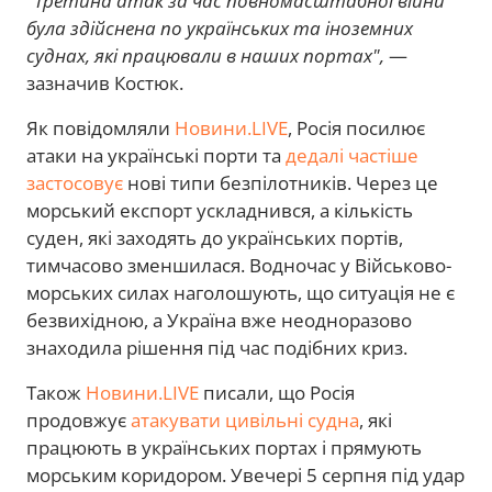
"Третина атак за час повномасштабної війни
була здійснена по українських та іноземних
суднах, які працювали в наших портах",
—
зазначив Костюк.
Як повідомляли
Новини.LIVE
, Росія посилює
атаки на українські порти та
дедалі частіше
застосовує
нові типи безпілотників. Через це
морський експорт ускладнився, а кількість
суден, які заходять до українських портів,
тимчасово зменшилася. Водночас у Військово-
морських силах наголошують, що ситуація не є
безвихідною, а Україна вже неодноразово
знаходила рішення під час подібних криз.
Також
Новини.LIVE
писали, що Росія
продовжує
атакувати цивільні судна
, які
працюють в українських портах і прямують
морським коридором. Увечері 5 серпня під удар