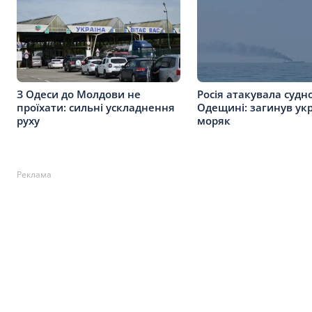
З Одеси до Молдови не
Росія атакувала судн
проїхати: сильні ускладнення
Одещині: загинув ук
руху
моряк
Реклама