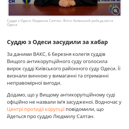
Суддя з Одеси Людмила Салтан. Фото: Київський райсуд міста
Одеса
Суддю з Одеси засудили за хабар
За даними ВАКС, 6 березня колегія суддів
Вищого антикорупційного суду оголосила
вирок судді Київського районного суду Одеси. Її
визнали винною у вимаганні та отриманні
неправомірної вигоди.
Додамо, що у Вищому антикорупційному суді
офіційно не назвали ім’я засудженої. Водночас у
Центрі протидії корупції
повідомили, що
йдеться про суддю Людмилу Салтан.