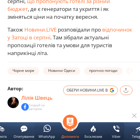
серпні,
що пропонують готелі за різний
бюджет
, де є генератори та укриття і як
зміняться ціни на початку вересня.
Також
Новини.LIVE
розповідали про
відпочинок
у Затоці в серпні
. Там зібрали актуальні
пропозиції готелів та умови для туристів
наприкінці літа.
Чорне море
Новини Одеси
прогноз погоди
темп
Автор:
ОБЕРИ НОВИНИ.LIVE В
Лілія Швець
Слідкуй за
автором
Наступна новина
люта
Опитування
WhatsApp
Ексклюзив
Viber
Tele
Допомога