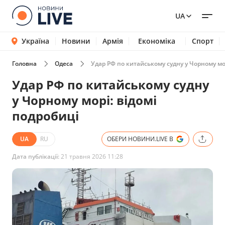
UA
Україна
Новини
Армія
Економіка
Спорт
Головна
Одеса
Удар РФ по китайському судну у Чорному мор
Удар РФ по китайському судну
у Чорному морі: відомі
подробиці
UA
RU
ОБЕРИ НОВИНИ.LIVE В
Дата публікації:
21 травня 2026 11:28