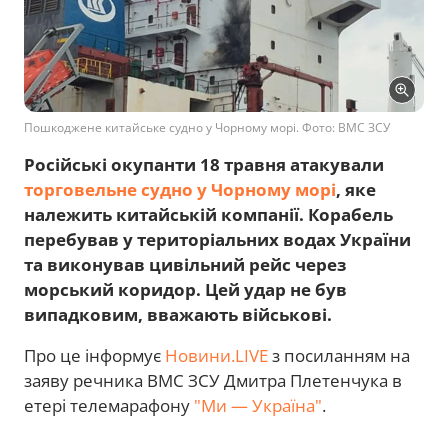
Пошкоджене китайське судно у Чорному морі. Фото: ВМС ЗСУ
Російські окупанти 18 травня атакували
торговельне судно у Чорному морі
, яке
належить китайській компанії. Корабель
перебував у територіальних водах України
та виконував цивільний рейс через
морський коридор. Цей удар не був
випадковим, вважають військові.
Про це інформує
Новини.LIVE
з посиланням на
заяву речника ВМС ЗСУ Дмитра Плетенчука в
етері телемарафону
"Ми — Україна"
.