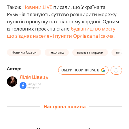
Також
Новини.LIVE
писали, що Україна та
Румунія планують суттєво розширити мережу
пунктів пропуску на спільному кордоні. Одним
із головних проєктів стане
будівництво мосту,
що з’єднає населені пункти Орлівка та Ісакча
.
Новини Одеси
техогляд
виїзд за кордон
виїзд д
Автор:
ОБЕРИ НОВИНИ.LIVE В
Лілія Швець
Слідкуй за
автором
Наступна новина