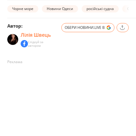
Чорне море
Новини Одеси
російські судна
Обст
Автор:
ОБЕРИ НОВИНИ.LIVE В
Лілія Швець
Слідкуй за
автором
Реклама