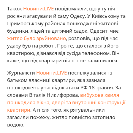
Також
Новини.LIVE
повідомляли, що у ту ніч
росіяни атакували й саму Одесу. У Київському та
Приморському районах пошкоджені житлові
будинки, ліцей та дитячий садок. Одесит, чиє
житло було зруйновано
, розповів, що під час
удару був на роботі. Про те, що сталося з його
квартирою, дізнався від сусіда телефоном. Він
каже, що від квартири нічого не залишилося.
Журналісти
Новини.LIVE
поспілкувалися і з
батьком власниці квартири, яка зазнала
пошкоджень унаслідок атаки РФ 18 травня. За
словами Віталія Никифорова,
вибухова хвиля
пошкодила вікна, двері та внутрішні конструкції
квартири
. А після того, як рятувальники
загасили пожежу, житло повністю затопило
водою.