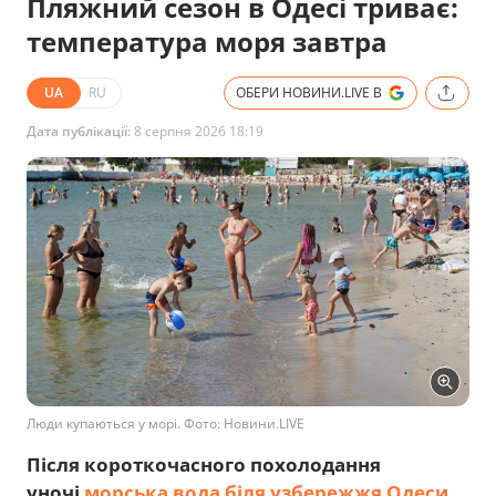
Пляжний сезон в Одесі триває:
температура моря завтра
UA
RU
ОБЕРИ НОВИНИ.LIVE В
Дата публікації:
8 серпня 2026 18:19
Люди купаються у морі. Фото: Новини.LIVE
Після короткочасного похолодання
уночі
морська вода біля узбережжя Одеси