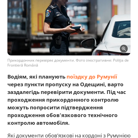
Прикордонник перевіряє документи. Фото ілюстративне: Poliţia de
Frontieră Română
Водіям, які планують
поїздку до Румунії
через пункти пропуску на Одещині, варто
заздалегідь перевірити документи. Під час
проходження прикордонного контролю
можуть попросити підтвердження
проходження обов'язкового технічного
контролю автомобіля.
Які документи обов’язкові на кордоні з Румунією