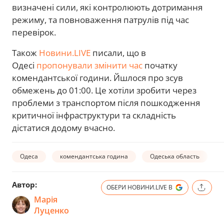
визначені сили, які контролюють дотримання
режиму, та повноваження патрулів під час
перевірок.
Також
Новини.LIVE
писали, що в
Одесі
пропонували змінити час
початку
комендантської години. Йшлося про зсув
обмежень до 01:00. Це хотіли зробити через
проблеми з транспортом після пошкодження
критичної інфраструктури та складність
дістатися додому вчасно.
Одеса
комендантська година
Одеська область
Автор:
ОБЕРИ НОВИНИ.LIVE В
Марія
Луценко