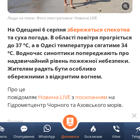
Люди на пляжі. Фото ілюстративне: Новини.LIVE
На Одещині 6 серпня
збережеться спекотна
та суха погода. В області повітря прогріється
до 37 °С, а в Одесі температура сягатиме 34
°С. Водночас синоптики попереджають про
надзвичайний рівень пожежної небезпеки.
Жителям радять бути особливо
обережними з відкритим вогнем.
Про це
повідомляє
Новини.LIVE
з
посиланням
на
Гідрометцентр Чорного та Азовського морів.
Реклама
люта
Опитування
WhatsApp
Ексклюзив
Viber
Tele
Допомога