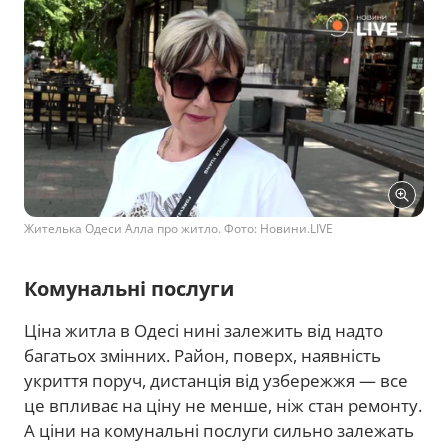
Жителька Одеси Алла про житло. Фото: Новини.LIVE
Комунальні послуги
Ціна житла в Одесі нині залежить від надто
багатьох змінних. Район, поверх, наявність
укриття поруч, дистанція від узбережжя — все
це впливає на ціну не менше, ніж стан ремонту.
А ціни на комунальні послуги сильно залежать