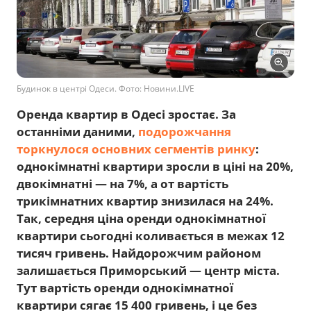
Будинок в центрі Одеси. Фото: Новини.LIVE
Оренда квартир в Одесі зростає. За
останніми даними,
подорожчання
торкнулося основних сегментів ринку
:
однокімнатні квартири зросли в ціні на 20%,
двокімнатні — на 7%, а от вартість
трикімнатних квартир знизилася на 24%.
Так, середня ціна оренди однокімнатної
квартири сьогодні коливається в межах 12
тисяч гривень. Найдорожчим районом
залишається Приморський — центр міста.
Тут вартість оренди однокімнатної
квартири сягає 15 400 гривень, і це без