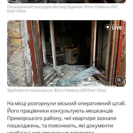
Пошкоджений унаслудок обстрілу будинок. Фото: Новини.LIVE/
Олег Шпак
Зруйноване помешкання. Фото: Новини.LIVE/Олег Шпак
На місці розгорнули міський оперативний штаб.
Його працівники консультують мешканців
Приморського району, чиї квартири зазнали
пошкоджень, та пояснюють, які документи
необхідні для отримання допомоги.