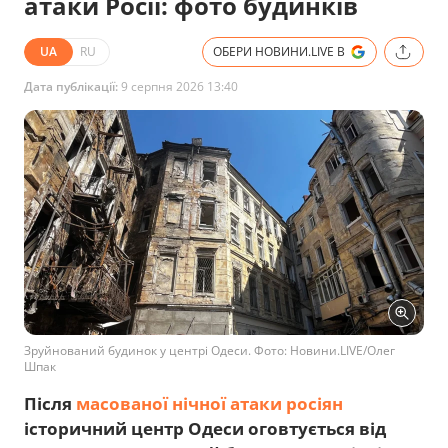
атаки Росії: фото будинків
UA
RU
ОБЕРИ НОВИНИ.LIVE В
Дата публікації:
9 серпня 2026 13:40
Зруйнований будинок у центрі Одеси. Фото: Новини.LIVE/Олег
Шпак
Після
масованої нічної атаки росіян
історичний центр Одеси оговтується від