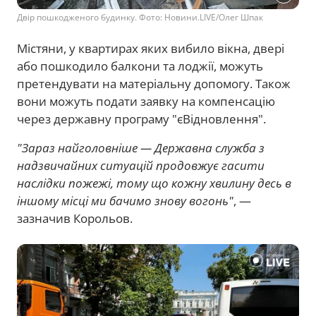
Двір пошкодженого будинку. Фото: Новини.LIVE/Олег Шпак
Містяни, у квартирах яких вибило вікна, двері
або пошкодило балкони та лоджії, можуть
претендувати на матеріальну допомогу. Також
вони можуть подати заявку на компенсацію
через державну програму "єВідновлення".
"Зараз найголовніше — Державна служба з
надзвичайних ситуацій продовжує гасити
наслідки пожежі, тому що кожну хвилину десь в
іншому місці ми бачимо знову вогонь"
, —
зазначив Корольов.