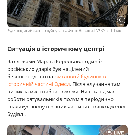
Будинок, який зазнав руйнувань. Фото: Новини.LIVE/Олег Шпак
Ситуація в історичному центрі
За словами Марата Корольова, один із
російських ударів був націлений
безпосередньо на
житловий будинок в
історичній частині Одеси
. Після влучання там
виникла масштабна пожежа. Навіть під час
роботи рятувальників полум'я періодично
спалахує знову в різних частинах пошкодженої
будівлі.