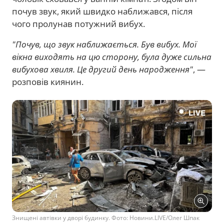
почув звук, який швидко наближався, після
чого пролунав потужний вибух.
"Почув, що звук наближається. Був вибух. Мої
вікна виходять на цю сторону, була дуже сильна
вибухова хвиля. Це другий день народження"
, —
розповів киянин.
Знищені автівки у дворі будинку. Фото: Новини.LIVE/Олег Шпак