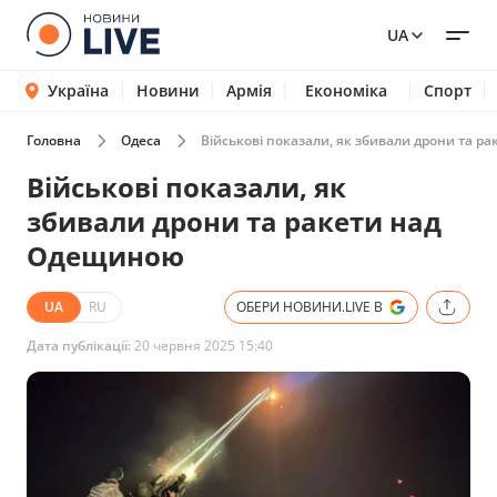
UA
Україна
Новини
Армія
Економіка
Спорт
Головна
Одеса
Військові показали, як збивали дрони та 
Військові показали, як
збивали дрони та ракети над
Одещиною
UA
RU
ОБЕРИ НОВИНИ.LIVE В
Дата публікації:
20 червня 2025 15:40