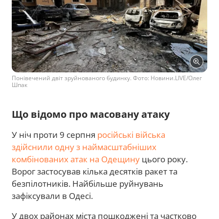
Понівечений двіт зруйнованого будинку. Фото: Новини.LIVE/Олег
Шпак
Що відомо про масовану атаку
У ніч проти 9 серпня
російські війська
здійснили одну з наймасштабніших
комбінованих атак на Одещину
цього року.
Ворог застосував кілька десятків ракет та
безпілотників. Найбільше руйнувань
зафіксували в Одесі.
У двох районах міста пошкоджені та частково