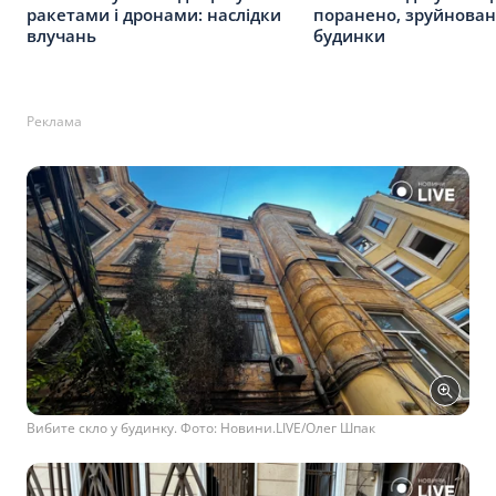
ракетами і дронами: наслідки
поранено, зруйнован
влучань
будинки
Реклама
Вибите скло у будинку. Фото: Новини.LIVE/Олег Шпак