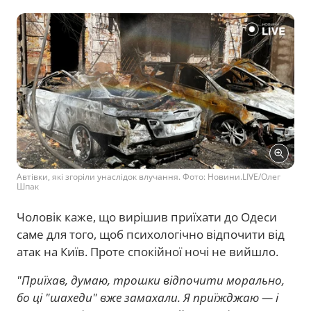
Автівки, які згоріли унаслідок влучання. Фото: Новини.LIVE/Олег
Шпак
Чоловік каже, що вирішив приїхати до Одеси
саме для того, щоб психологічно відпочити від
атак на Київ. Проте спокійної ночі не вийшло.
"Приїхав, думаю, трошки відпочити морально,
бо ці "шахеди" вже замахали. Я приїжджаю — і