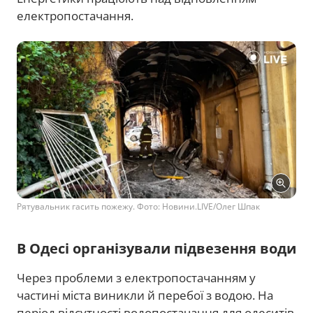
електропостачання.
Рятувальник гасить пожежу. Фото: Новини.LIVE/Олег Шпак
В Одесі організували підвезення води
Через проблеми з електропостачанням у
частині міста виникли й перебої з водою. На
період відсутності водопостачання для одеситів