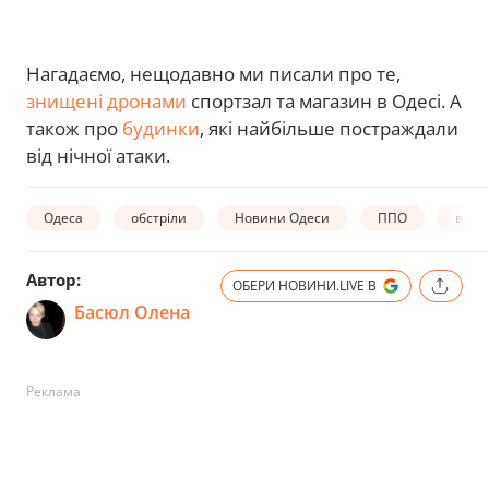
Нагадаємо, нещодавно ми писали про те,
знищені дронами
спортзал та магазин в Одесі. А
також про
будинки
, які найбільше постраждали
від нічної атаки.
Одеса
обстріли
Новини Одеси
ППО
війна
Автор:
ОБЕРИ НОВИНИ.LIVE В
Басюл Олена
Реклама