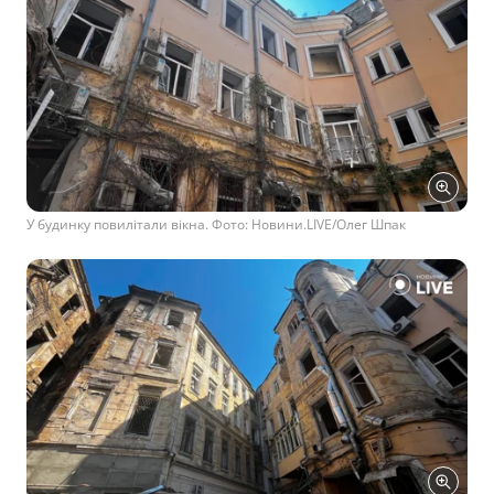
У будинку повилітали вікна. Фото: Новини.LIVE/Олег Шпак