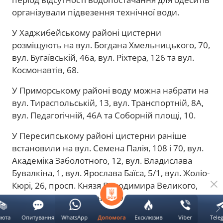
організували підвезення технічної води.
У Хаджибейському районі цистерни
розміщують на вул. Богдана Хмельницького, 70,
вул. Бугаївській, 46а, вул. Ріхтера, 126 та вул.
Космонавтів, 68.
У Приморському районі воду можна набрати на
вул. Тираспольській, 13, вул. Транспортній, 8А,
вул. Педагогічній, 46А та Соборній площі, 10.
У Пересипському районі цистерни раніше
встановили на вул. Семена Палія, 108 і 70, вул.
Академіка Заболотного, 12, вул. Владислава
Бувалкіна, 1, вул. Ярослава Баїса, 5/1, вул. Жоліо-
Кюрі, 26, просп. Князя Володимира Великого,
135 та вул. Марсельській, 9.
люта
Опитування
WhatsApp
Ексклюзив
Viber
Tele
Допомога