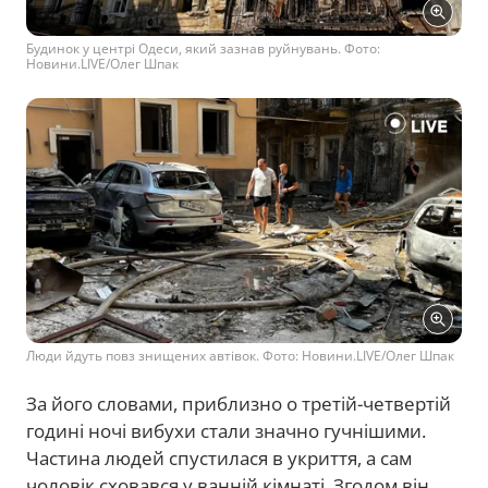
Будинок у центрі Одеси, який зазнав руйнувань. Фото:
Новини.LIVE/Олег Шпак
Люди йдуть повз знищених автівок. Фото: Новини.LIVE/Олег Шпак
За його словами, приблизно о третій-четвертій
годині ночі вибухи стали значно гучнішими.
Частина людей спустилася в укриття, а сам
чоловік сховався у ванній кімнаті. Згодом він