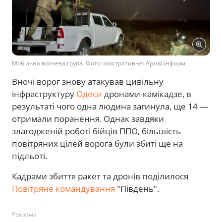
Мобільна вогнева група. Фото ілюстративне: Армія.Інформ
Вночі ворог знову атакував цивільну
інфраструктуру
Одеси
дронами-камікадзе, в
результаті чого одна людина загинула, ще 14 —
отримали поранення. Однак завдяки
злагодженій роботі бійців ППО, більшість
повітряних цілей ворога були збиті ще на
підльоті.
Кадрами збиття ракет та дронів поділилося
Повітряне командування
"Південь".
Реклама