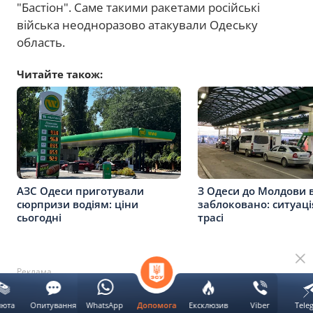
"Бастіон". Саме такими ракетами російські
війська неодноразово атакували Одеську
область.
Читайте також:
АЗС Одеси приготували
З Одеси до Молдови 
сюрпризи водіям: ціни
заблоковано: ситуаці
сьогодні
трасі
Реклама
люта
Опитування
WhatsApp
Ексклюзив
Viber
Tele
Допомога
Однією з головних особливостей "Онікса" є