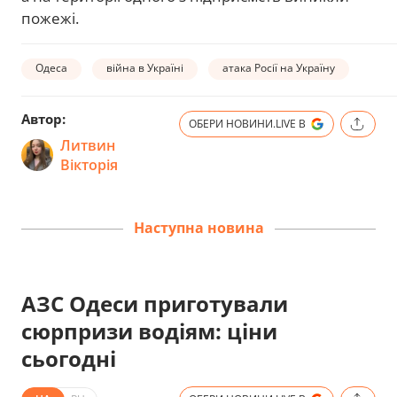
пожежі.
Одеса
війна в Україні
атака Росії на Україну
Автор:
ОБЕРИ НОВИНИ.LIVE В
Литвин
Вікторія
Наступна новина
АЗС Одеси приготували
сюрпризи водіям: ціни
сьогодні