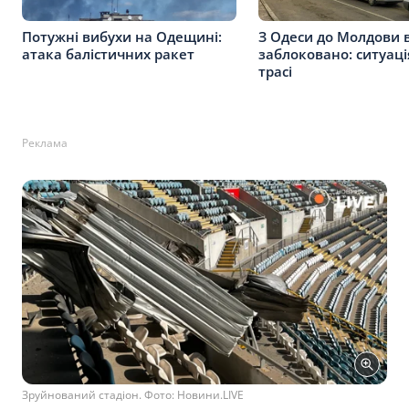
Потужні вибухи на Одещині:
З Одеси до Молдови 
атака балістичних ракет
заблоковано: ситуаці
трасі
Реклама
Зруйнований стадіон. Фото: Новини.LIVE