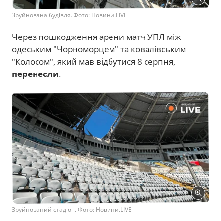
Зруйнована будівля. Фото: Новини.LIVE
Через пошкодження арени матч УПЛ між
одеським "Чорноморцем" та ковалівським
"Колосом", який мав відбутися 8 серпня,
перенесли
.
Зруйнований стадіон. Фото: Новини.LIVE