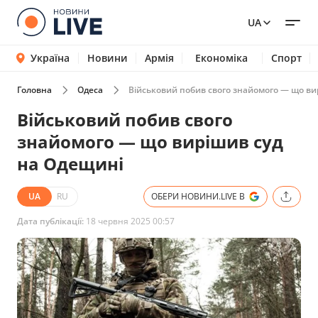
UA
Україна
Новини
Армія
Економіка
Спорт
Головна
Одеса
Військовий побив свого знайомого — що ви
Військовий побив свого
знайомого — що вирішив суд
на Одещині
UA
RU
ОБЕРИ НОВИНИ.LIVE В
Дата публікації:
18 червня 2025 00:57