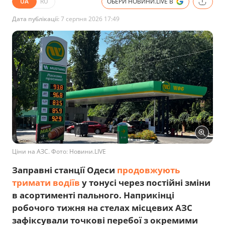
UA
RU
ОБЕРИ НОВИНИ.LIVE В
Дата публікації:
7 серпня 2026 17:49
Ціни на АЗС. Фото: Новини.LIVE
Заправні станції Одеси
продовжують
тримати водіїв
у тонусі через постійні зміни
в асортименті пального. Наприкінці
робочого тижня на стелах місцевих АЗС
зафіксували точкові перебої з окремими