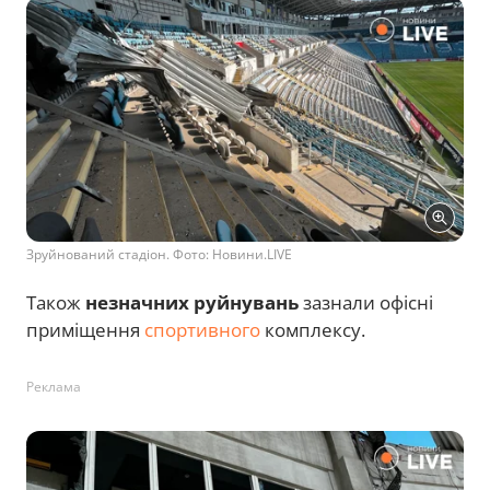
Зруйнований стадіон. Фото: Новини.LIVE
Також
незначних руйнувань
зазнали офісні
приміщення
спортивного
комплексу.
Реклама