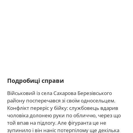
Подробиці справи
Військовий із села Сахарова Березівського
району посперечався зі своїм односельцем.
Конфлікт переріс у бійку: службовець вдарив
чоловіка долонею руки по обличчю, через що
той впав на підлогу. Але фігуранта це не
зупинило і він наніс потерпілому ще декілька