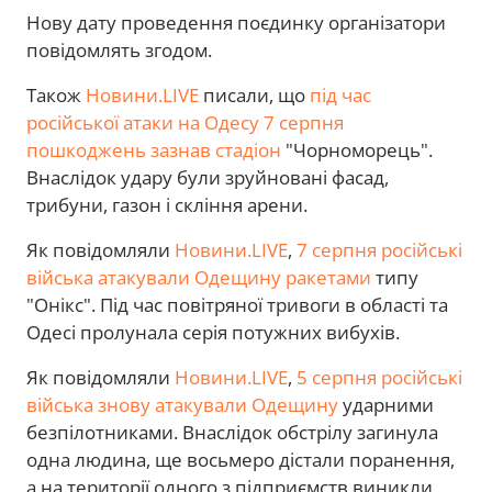
Нову дату проведення поєдинку організатори
повідомлять згодом.
Також
Новини.LIVE
писали, що
під час
російської атаки на Одесу 7 серпня
пошкоджень зазнав стадіон
"Чорноморець".
Внаслідок удару були зруйновані фасад,
трибуни, газон і скління арени.
Як повідомляли
Новини.LIVE
,
7 серпня російські
війська атакували Одещину ракетами
типу
"Онікс". Під час повітряної тривоги в області та
Одесі пролунала серія потужних вибухів.
Як повідомляли
Новини.LIVE
,
5 серпня російські
війська знову атакували Одещину
ударними
безпілотниками. Внаслідок обстрілу загинула
одна людина, ще восьмеро дістали поранення,
а на території одного з підприємств виникли