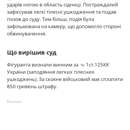
ударів ногою в область сідниці. Постраждалий
зафіксував легкі тілесні ушкодження та подав
позов до суду. Тим більш, подія була
зафільмована на камеру, що допомогло стороні
обвинувачення.
Що вирішив суд
Фігуранта визнали винним за ч. 1ст.125КК
України (заподіяння легких тілесних
ушкоджень). За скоєне військовий має сплатити
850 гривень штрафу.
Реклама