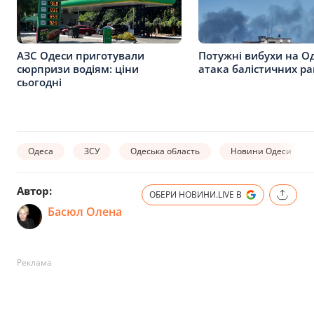
АЗС Одеси приготували
Потужні вибухи на О
сюрпризи водіям: ціни
атака балістичних ра
сьогодні
Одеса
ЗСУ
Одеська область
Новини Одеси
Автор:
ОБЕРИ НОВИНИ.LIVE В
Басюл Олена
Реклама