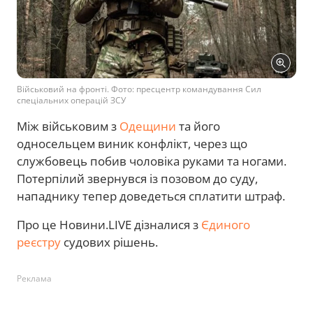
Військовий на фронті. Фото: пресцентр командування Сил
спеціальних операцій ЗСУ
Між військовим з
Одещини
та його
односельцем виник конфлікт, через що
службовець побив чоловіка руками та ногами.
Потерпілий звернувся із позовом до суду,
нападнику тепер доведеться сплатити штраф.
Про це Новини.LIVE дізналися з
Єдиного
реєстру
судових рішень.
Реклама