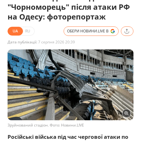
"Чорноморець" після атаки РФ
на Одесу: фоторепортаж
UA
RU
ОБЕРИ НОВИНИ.LIVE В
Дата публікації:
7 серпня 2026 20:39
Зруйнований стадіон. Фото: Новини.LIVE
Російські війська під час чергової атаки по