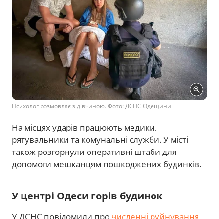
Психолог розмовляє з дівчиною. Фото: ДСНС Одещини
На місцях ударів працюють медики,
рятувальники та комунальні служби. У місті
також розгорнули оперативні штаби для
допомоги мешканцям пошкоджених будинків.
У центрі Одеси горів будинок
У ДСНС повідомили про
численні руйнування