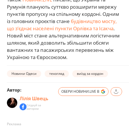
Румунія планують суттєво розширити мережу
пунктів пропуску на спільному кордоні. Одним
із головних проєктів стане
будівництво мосту,
що з’єднає населені пункти Орлівка та Ісакча
.
Новий міст стане альтернативним логістичним
шляхом, який дозволить збільшити обсяги
вантажних та пасажирських перевезень між
Україною та Євросоюзом.
Новини Одеси
техогляд
виїзд за кордон
Автор:
ОБЕРИ НОВИНИ.LIVE В
Лілія Швець
Слідкуй за
автором
Реклама