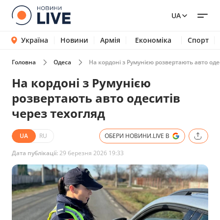
UA
Україна
Новини
Армія
Економіка
Спорт
Головна
Одеса
На кордоні з Румунією розвертають авто оде
На кордоні з Румунією
розвертають авто одеситів
через техогляд
UA
RU
ОБЕРИ НОВИНИ.LIVE В
Дата публікації:
29 березня 2026 19:33