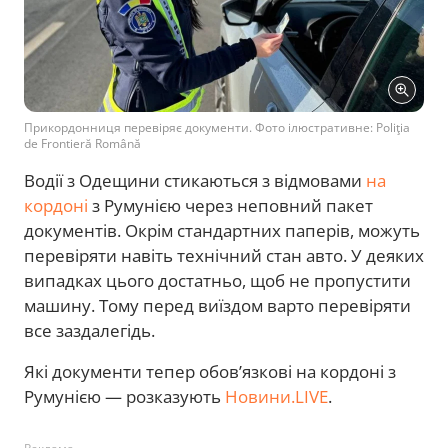
Прикордонниця перевіряє документи. Фото ілюстративне: Poliţia
de Frontieră Română
Водії з Одещини стикаються з відмовами
на
кордоні
з Румунією через неповний пакет
документів. Окрім стандартних паперів, можуть
перевіряти навіть технічний стан авто. У деяких
випадках цього достатньо, щоб не пропустити
машину. Тому перед виїздом варто перевіряти
все заздалегідь.
Які документи тепер обов’язкові на кордоні з
Румунією — розказують
Новини.LIVE
.