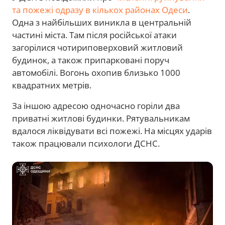
та пожежі одразу в кількох районах Одеси
.
Одна з найбільших виникла в центральній
частині міста. Там після російської атаки
загорілися чотириповерховий житловий
будинок, а також припарковані поруч
автомобілі. Вогонь охопив близько 1000
квадратних метрів.
За іншою адресою одночасно горіли два
приватні житлові будинки. Рятувальникам
вдалося ліквідувати всі пожежі. На місцях ударів
також працювали психологи ДСНС.