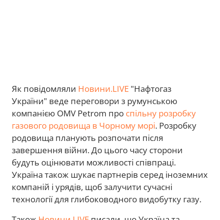
Як повідомляли
Новини.LIVE
"Нафтогаз
України" веде переговори з румунською
компанією OMV Petrom про
спільну розробку
газового родовища в Чорному морі
. Розробку
родовища планують розпочати після
завершення війни. До цього часу сторони
будуть оцінювати можливості співпраці.
Україна також шукає партнерів серед іноземних
компаній і урядів, щоб залучити сучасні
технології для глибоководного видобутку газу.
Також
Новини.LIVE
писали, що Україна та