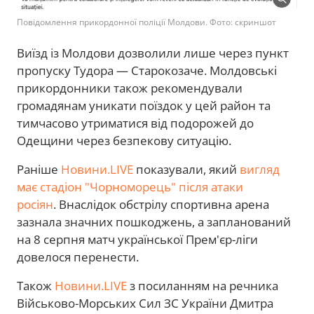
Повідомлення прикордонної поліції Молдови. Фото: скриншот
Виїзд із Молдови дозволили лише через пункт
пропуску Тудора — Старокозаче. Молдовські
прикордонники також рекомендували
громадянам уникати поїздок у цей район та
тимчасово утриматися від подорожей до
Одещини через безпекову ситуацію.
Раніше
Новини.LIVE
показували, який
вигляд
має стадіон "Чорноморець" після атаки
росіян
. Внаслідок обстрілу спортивна арена
зазнала значних пошкоджень, а запланований
на 8 серпня матч української Прем'єр-ліги
довелося перенести.
Також
Новини.LIVE
з посиланням на речника
Військово-Морських Сил ЗС України Дмитра