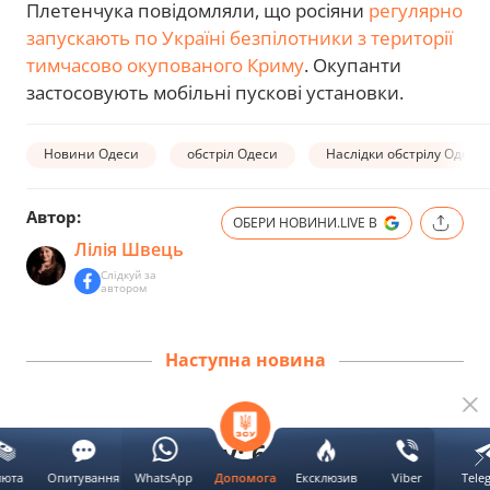
Плетенчука повідомляли, що росіяни
регулярно
запускають по Україні безпілотники з території
тимчасово окупованого Криму
. Окупанти
застосовують мобільні пускові установки.
Новини Одеси
обстріл Одеси
Наслідки обстрілу Одещ
Автор:
ОБЕРИ НОВИНИ.LIVE В
Лілія Швець
Слідкуй за
автором
Наступна новина
Атака на Одесу: 6 людей
люта
Опитування
WhatsApp
Ексклюзив
Viber
Tele
поранено, зруйновані будинки
Допомога