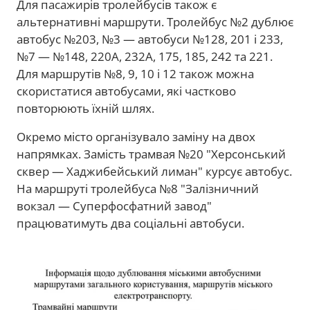
Для пасажирів тролейбусів також є
альтернативні маршрути. Тролейбус №2 дублює
автобус №203, №3 — автобуси №128, 201 і 233,
№7 — №148, 220А, 232А, 175, 185, 242 та 221.
Для маршрутів №8, 9, 10 і 12 також можна
скористатися автобусами, які частково
повторюють їхній шлях.
Окремо місто організувало заміну на двох
напрямках. Замість трамвая №20 "Херсонський
сквер — Хаджибейський лиман" курсує автобус.
На маршруті тролейбуса №8 "Залізничний
вокзал — Суперфосфатний завод"
працюватимуть два соціальні автобуси.