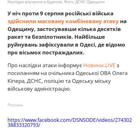
Наслідки влучання в будинок. Фото: ДСНС Одещини
У ніч проти 9 серпня російські війська
здійснили масовану комбіновану атаку
на
Одещину, застосувавши кілька десятків
ракет та безпілотників. Найбільше
руйнувань зафіксували в Одесі, де відомо
про вісьмох постраждалих.
Про наслідки атаки інформує
Новини.LIVE
з
посиланням на очільника Одеської ОВА Олега
Кіпера, ДСНС, поліцію та Одеську міську
військову адміністрацію.
Реклама
https://www.facebook.com/DSNSODE/videos/274302
38833320793/