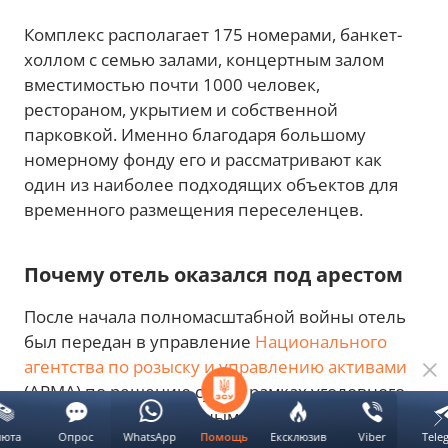
Комплекс располагает 175 номерами, банкет-
холлом с семью залами, концертным залом
вместимостью почти 1000 человек,
рестораном, укрытием и собственной
парковкой. Именно благодаря большому
номерному фонду его и рассматривают как
один из наиболее подходящих объектов для
временного размещения переселенцев.
Почему отель оказался под арестом
После начала полномасштабной войны отель
был передан в управление
Национального
агентства по розыску и управлению активами
(АРМА) по решению суда в рамках уголовного
производства. По данным агентства, комплекс
люта
Опрос
WhatsApp
Ексклюзив
Viber
Tele
Помощь
входит в перечень одесских отелей,