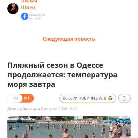
Лилия
Швец
Следите за
автором
Следующая новость
Пляжный сезон в Одессе
продолжается: температура
моря завтра
UA
RU
ВЫБЕРИ НОВИНИ.LIVE В
Дата публикации
8 августа 2026 18:19