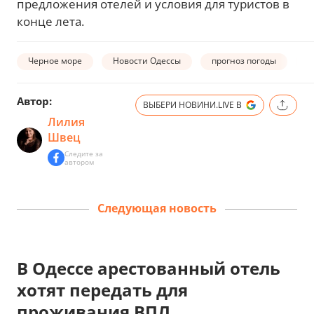
предложения отелей и условия для туристов в
конце лета.
Черное море
Новости Одессы
прогноз погоды
т
Автор:
ВЫБЕРИ НОВИНИ.LIVE В
Лилия
Швец
Следите за
автором
Следующая новость
В Одессе арестованный отель
хотят передать для
проживания ВПЛ