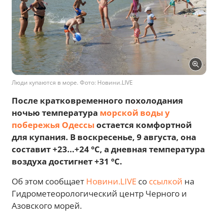
Люди купаются в море. Фото: Новини.LIVE
После кратковременного похолодания
ночью температура
морской воды у
побережья Одессы
остается комфортной
для купания. В воскресенье, 9 августа, она
составит +23...+24 °C, а дневная температура
воздуха достигнет +31 °C.
Об этом сообщает
Новини.LIVE
со
ссылкой
на
Гидрометеорологический центр Черного и
Азовского морей.