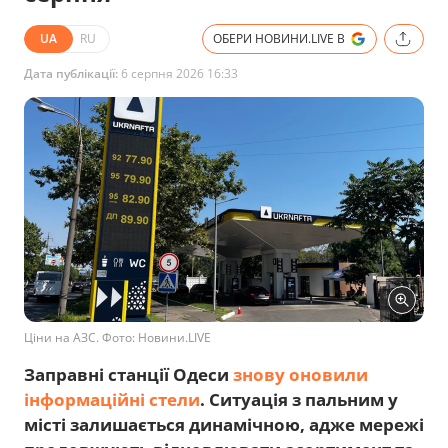
UA
RU
ОБЕРИ НОВИНИ.LIVE В
Дата публікації:
6 серпня 2026 16:33
Ціни на АЗС. Фото: Новини.LIVE
Заправні станції Одеси
знову оновили
інформаційні стели
. Ситуація з пальним у
місті залишається динамічною, адже мережі