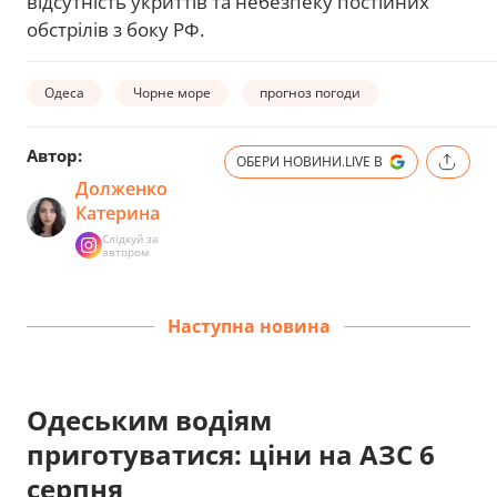
відсутність укриттів та небезпеку постійних
обстрілів з боку РФ.
Одеса
Чорне море
прогноз погоди
Автор:
ОБЕРИ НОВИНИ.LIVE В
Долженко
Катерина
Слідкуй за
автором
Наступна новина
Одеським водіям
приготуватися: ціни на АЗС 6
серпня