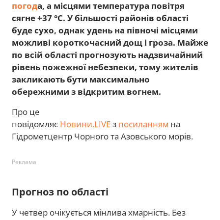
погод
а, а місцями температура повітря
сягне +37 °С. У більшості районів області
буде сухо, однак удень на півночі місцями
можливі короткочасний дощ і гроза. Майже
по всій області прогнозують надзвичайний
рівень пожежної небезпеки, тому жителів
закликають бути максимально
обережними з відкритим вогнем.
Про це
повідомляє
Новини.LIVE
з
посиланням
на
Гідрометцентр Чорного та Азовського морів.
Реклама
Прогноз по області
У четвер очікується мінлива хмарність. Без