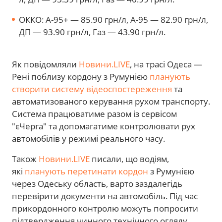
ОККО: А-95+ — 85.90 грн/л, А-95 — 82.90 грн/л,
ДП — 93.90 грн/л, Газ — 43.90 грн/л.
Як повідомляли
Новини.LIVE
, на трасі Одеса —
Рені поблизу кордону з Румунією
планують
створити систему відеоспостереження
та
автоматизованого керування рухом транспорту.
Система працюватиме разом із сервісом
"єЧерга" та допомагатиме контролювати рух
автомобілів у режимі реального часу.
Також
Новини.LIVE
писали, що водіям,
які
планують перетинати кордон
з Румунією
через Одеську область, варто заздалегідь
перевірити документи на автомобіль. Під час
прикордонного контролю можуть попросити
підтвердження чинного технічного огляду.