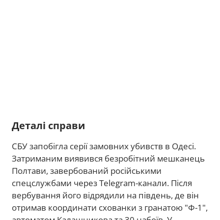
Деталі справи
СБУ запобігла серії замовних убивств в Одесі.
Затриманим виявився безробітний мешканець
Полтави, завербований російськими
спецслужбами через Telegram-канали. Після
вербування його відрядили на південь, де він
отримав координати схованки з гранатою "Ф-1",
автоматом Калашникова та 30 набоїв. У