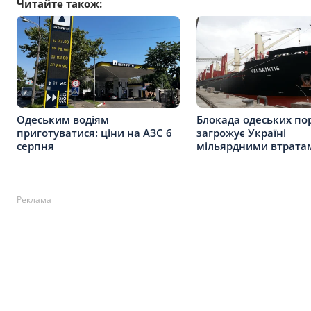
Читайте також:
Одеським водіям
Блокада одеських по
приготуватися: ціни на АЗС 6
загрожує Україні
серпня
мільярдними втрата
Реклама