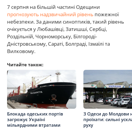
7 серпня на більшій частині Одещини
прогнозують надзвичайний рівень
пожежної
небезпеки. За даними синоптиків, такий рівень
очікується у Любашівці, Затишші, Сербці,
Роздільній, Чорноморську, Білгороді-
Дністровському, Сараті, Болграді, Ізмаїлі та
Вилковому.
Читайте також:
Блокада одеських портів
З Одеси до Молдови 
загрожує Україні
проїхати: сильні уск
мільярдними втратами
руху