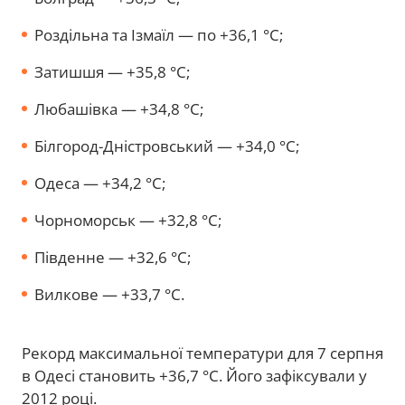
Роздільна та Ізмаїл — по +36,1 °С;
Затишшя — +35,8 °С;
Любашівка — +34,8 °С;
Білгород-Дністровський — +34,0 °С;
Одеса — +34,2 °С;
Чорноморськ — +32,8 °С;
Південне — +32,6 °С;
Вилкове — +33,7 °С.
Рекорд максимальної температури для 7 серпня
в Одесі становить +36,7 °С. Його зафіксували у
2012 році.