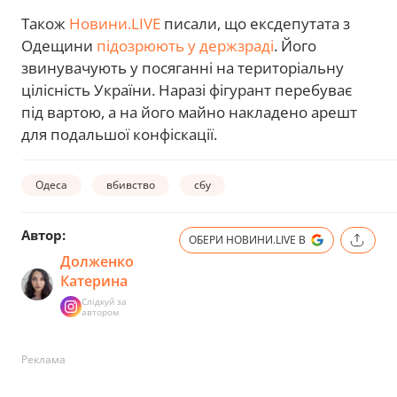
Також
Новини.LIVE
писали, що ексдепутата з
Одещини
підозрюють у держзраді
. Його
звинувачують у посяганні на територіальну
цілісність України. Наразі фігурант перебуває
під вартою, а на його майно накладено арешт
для подальшої конфіскації.
Одеса
вбивство
сбу
Автор:
ОБЕРИ НОВИНИ.LIVE В
Долженко
Катерина
Слідкуй за
автором
Реклама