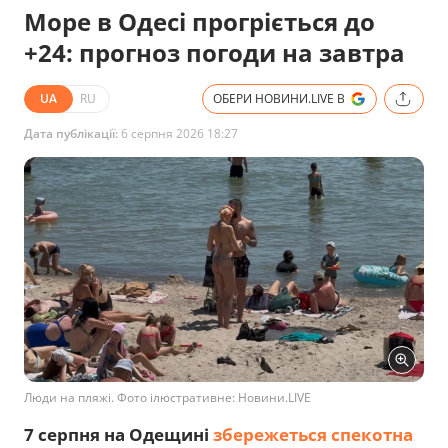
Море в Одесі прогріється до
+24: прогноз погоди на завтра
UA
RU
ОБЕРИ НОВИНИ.LIVE В
Дата публікації:
6 серпня 2026 18:27
Люди на пляжі. Фото ілюстративне: Новини.LIVE
7 серпня на Одещині
збережеться спекотна