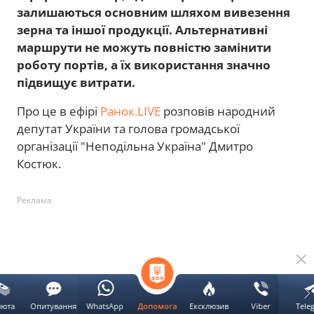
залишаються основним шляхом вивезення
зерна та іншої продукції. Альтернативні
маршрути не можуть повністю замінити
роботу портів, а їх використання значно
підвищує витрати.
Про це в ефірі
Ранок.LIVE
розповів народний
депутат України та голова громадської
організації "Неподільна Україна" Дмитро
Костюк.
Реклама
люта
Опитування
WhatsApp
Ексклюзив
Viber
Tele
Допомога