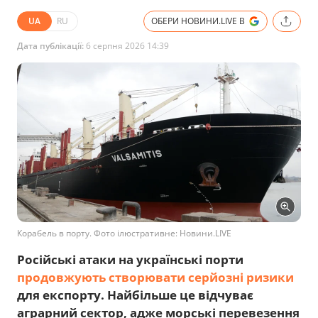
UA
RU
ОБЕРИ НОВИНИ.LIVE В
Дата публікації:
6 серпня 2026 14:39
Корабель в порту. Фото ілюстративне: Новини.LIVE
Російські атаки на українські порти
продовжують створювати серйозні ризики
для експорту. Найбільше це відчуває
аграрний сектор, адже морські перевезення