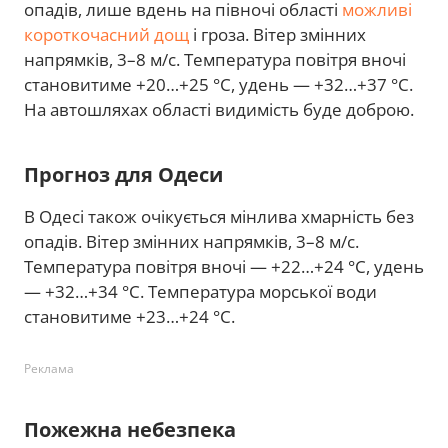
опадів, лише вдень на півночі області
можливі
короткочасний дощ
і гроза. Вітер змінних
напрямків, 3–8 м/с. Температура повітря вночі
становитиме +20…+25 °С, удень — +32…+37 °С.
На автошляхах області видимість буде доброю.
Прогноз для Одеси
В Одесі також очікується мінлива хмарність без
опадів. Вітер змінних напрямків, 3–8 м/с.
Температура повітря вночі — +22…+24 °С, удень
— +32…+34 °С. Температура морської води
становитиме +23…+24 °С.
Реклама
Пожежна небезпека