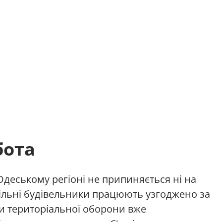
бота
Одеському регіоні не припиняється ні на
вільні будівельники працюють узгоджено за
и територіальної оборони вже