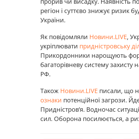
прорив чи висадку. Наявність п
регіон і суттєво знижує ризик бу
України.
Як повідомляли
Новини.LIVE
, У
укріплювати
придністровську ді
Прикордонники нарощують форти
багаторівневу систему захисту н
РФ.
Також
Новини.LIVE
писали, що н
ознаки
потенційної загрози. Йде
Придністров’я. Водночас ситуац
сил. Оборона посилюється, а ри