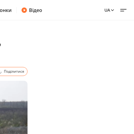
онки
Відео
UA
ь
Поділитися