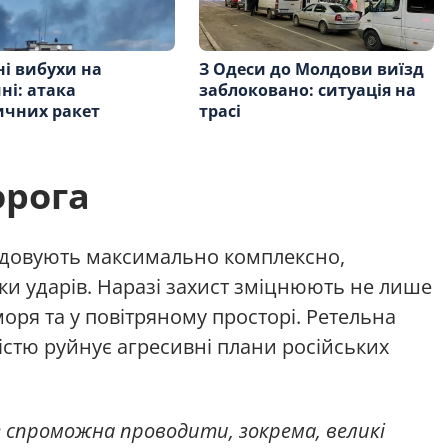
і вибухи на
З Одеси до Молдови виїзд
і: атака
заблоковано: ситуація на
ичних ракет
трасі
орога
удовують максимально комплексно,
и ударів. Наразі захист зміцнюють не лише
моря та у повітряному просторі. Ретельна
істю руйнує агресивні плани російських
е спроможна проводити, зокрема, великі