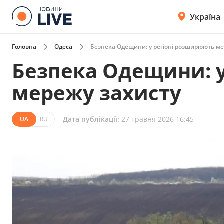
Україна
Головна
Одеса
Безпека Одещини: у регіоні розширюють ме
Безпека Одещини: 
мережу захисту
Дата публікації:
27 травня 2026 16:45
UA
RU