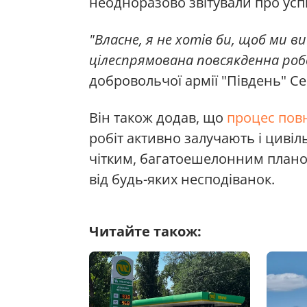
неодноразово звітували про усп
"Власне, я не хотів би, щоб ми в
цілеспрямована повсякденна ро
добровольчої армії "Південь" Се
Він також додав, що
процес пов
робіт активно залучають і цивіль
чітким, багатоешелонним план
від будь-яких несподіванок.
Читайте також: