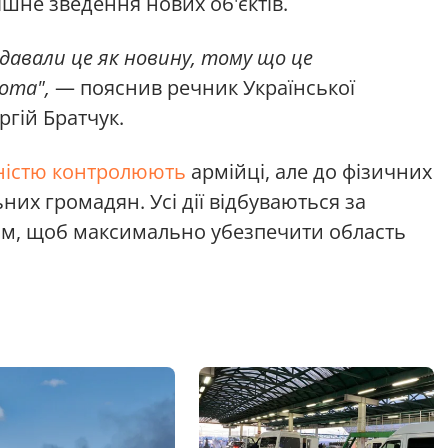
ішне зведення нових об'єктів.
идавали це як новину, тому що це
бота",
— пояснив речник Української
ргій Братчук.
ністю контролюють
армійці, але до фізичних
них громадян. Усі дії відбуваються за
ом, щоб максимально убезпечити область