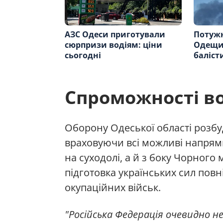
АЗС Одеси приготували
Потужн
сюрпризи водіям: ціни
Одещин
сьогодні
баліст
Спроможності в
Оборону Одеської області розб
враховуючи всі можливі напрямк
на суходолі, а й з боку Чорного 
підготовка українських сил повн
окупаційних військ.
"Російська Федерація очевидно н