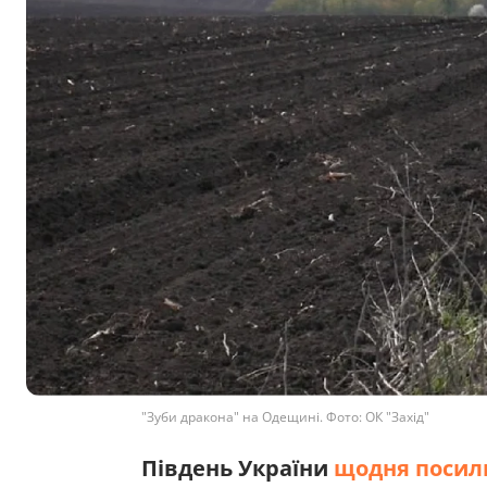
"Зуби дракона" на Одещині. Фото: ОК "Захід"
Південь України
щодня посилю