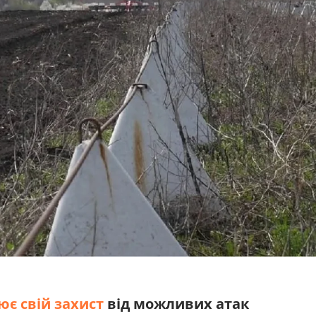
є свій захист
від можливих атак