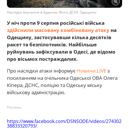
Наслідки влучання в будинок. Фото: ДСНС Одещини
У ніч проти 9 серпня російські війська
здійснили масовану комбіновану атаку
на
Одещину, застосувавши кілька десятків
ракет та безпілотників. Найбільше
руйнувань зафіксували в Одесі, де відомо
про вісьмох постраждалих.
Про наслідки атаки інформує
Новини.LIVE
з
посиланням на очільника Одеської ОВА Олега
Кіпера, ДСНС, поліцію та Одеську міську
військову адміністрацію.
Реклама
https://www.facebook.com/DSNSODE/videos/274302
38833320793/