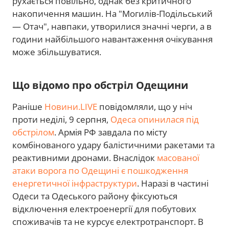
рухається повільно, однак без критичного
накопичення машин. На "Могилів-Подільський
— Отач", навпаки, утворилися значні черги, а в
години найбільшого навантаження очікування
може збільшуватися.
Що відомо про обстріл Одещини
Раніше
Новини.LIVE
повідомляли, що у ніч
проти неділі, 9 серпня,
Одеса опинилася під
обстрілом
. Армія РФ завдала по місту
комбінованого удару балістичними ракетами та
реактивними дронами. Внаслідок
масованої
атаки ворога по Одещині є пошкодження
енергетичної інфраструктури
. Наразі в частині
Одеси та Одеського району фіксуються
відключення електроенергії для побутових
споживачів та не курсує електротранспорт. В