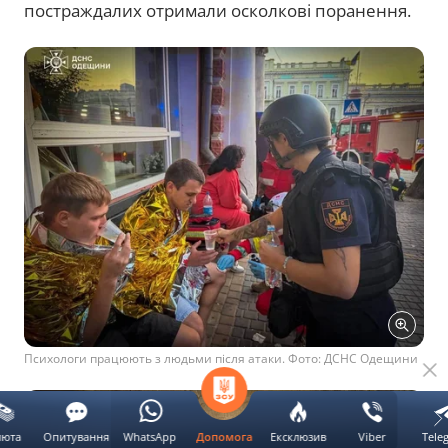
постраждалих отримали осколкові поранення.
Психологи працюють з людьми після атаки. Фото: ДСНС Одещини
люта
Опитування
WhatsApp
Ексклюзив
Viber
Tele
Допомога