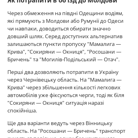
Як потрапити в об'їзд до Молдови
Через обмеження на півдні Одещини водіям,
які прямують з Молдови або Румунії до Одеси
чи навпаки, доводиться обирати значно
довший шлях. Серед доступних альтернатив
залишаються пункти пропуску "Мамалига —
Крива", "Сокиряни — Окниця", "Росошани —
Бричень" та "Могилів-Подільський — Отач".
Перші два дозволяють потрапити в Україну
через Чернівецьку область. На "Мамалига —
Крива" через збільшення кількості легкових
автомобілів уже фіксуються черги, тоді як біля
"Сокиряни — Окниця" ситуація наразі
спокійніша.
Ще два варіанти ведуть через Вінницьку
область. На "Росошани — Бричень" транспорт