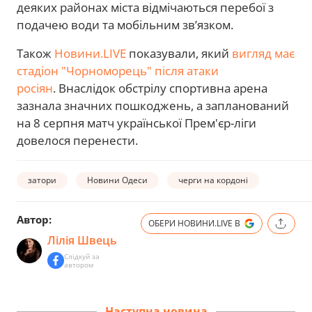
деяких районах міста відмічаються перебої з
подачею води та мобільним звʼязком.
Також
Новини.LIVE
показували, який
вигляд має
стадіон "Чорноморець" після атаки
росіян
. Внаслідок обстрілу спортивна арена
зазнала значних пошкоджень, а запланований
на 8 серпня матч української Прем'єр-ліги
довелося перенести.
затори
Новини Одеси
черги на кордоні
Автор:
ОБЕРИ НОВИНИ.LIVE В
Лілія Швець
Слідкуй за
автором
Наступна новина