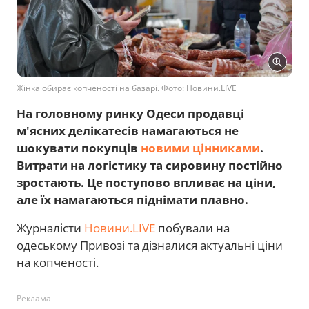
Жінка обирає копченості на базарі. Фото: Новини.LIVE
На головному ринку Одеси продавці
м'ясних делікатесів намагаються не
шокувати покупців
новими цінниками
.
Витрати на логістику та сировину постійно
зростають. Це поступово впливає на ціни,
але їх намагаються піднімати плавно.
Журналісти
Новини.LIVE
побували на
одеському Привозі та дізналися актуальні ціни
на копченості.
Реклама