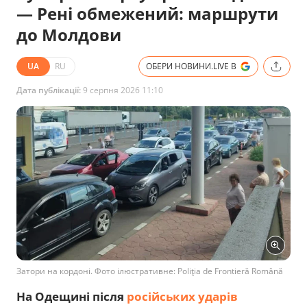
— Рені обмежений: маршрути
до Молдови
UA
RU
ОБЕРИ НОВИНИ.LIVE В
Дата публікації:
9 серпня 2026 11:10
Затори на кордоні. Фото ілюстративне: Poliţia de Frontieră Română
На Одещині після
російських ударів