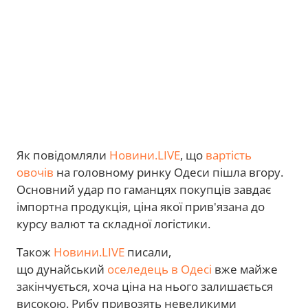
Як повідомляли
Новини.LIVE
, що
вартість
овочів
на головному ринку Одеси пішла вгору.
Основний удар по гаманцях покупців завдає
імпортна продукція, ціна якої прив'язана до
курсу валют та складної логістики.
Також
Новини.LIVE
писали,
що дунайський
оселедець в Одесі
вже майже
закінчується, хоча ціна на нього залишається
високою. Рибу привозять невеликими