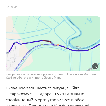
Реклама
Затори на контрольно-прорускному пункті "Паланка — Маяки —
Удобне". Фото: скриншот з Google Maps
Складною залишається ситуація і біля
"Старокозаче — Тудора". Рух там значно
сповільнений, черги утворилися в обох
напрямках. При цьому в Україну через цей