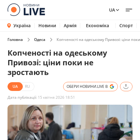
UA
Україна
Новини
Армія
Економіка
Спорт
Головна
Одеса
Копченості на одеському Привозі: ціни пок
Копченості на одеському
Привозі: ціни поки не
зростають
UA
RU
ОБЕРИ НОВИНИ.LIVE В
Дата публікації:
15 квітня 2026 18:51