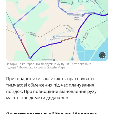
Затори на контрольно-прорускному пункті "Старокозаче —
Тудора". Фото: скриншот з Google Maps
Прикордонники закликають враховувати
тимчасові обмеження під час планування
поїздок. Про повноцінне відновлення руху
мають повідомити додатково.