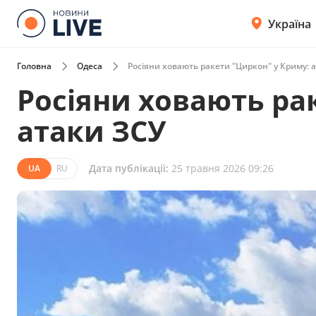
Україна
Головна
Одеса
Росіяни ховають ракети "Циркон" у Криму: 
Росіяни ховають ра
атаки ЗСУ
Дата публікації:
25 травня 2026 09:26
UA
RU