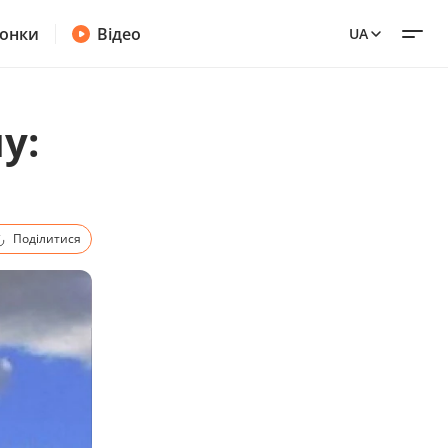
онки
Відео
UA
у:
Поділитися