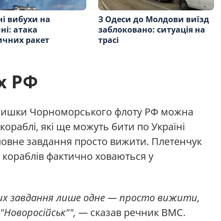
і вибухи на
З Одеси до Молдови виїзд
і: атака
заблоковано: ситуація на
ичних ракет
трасі
х РФ
алишки Чорноморського флоту РФ можна
кораблі, які ще можуть бити по Україні
оловне завдання просто вижити. Плетенчук
х кораблів фактично ховаються у
 них завдання лише одне — просто вижити,
"Новоросійськ"", —
сказав речник ВМС.