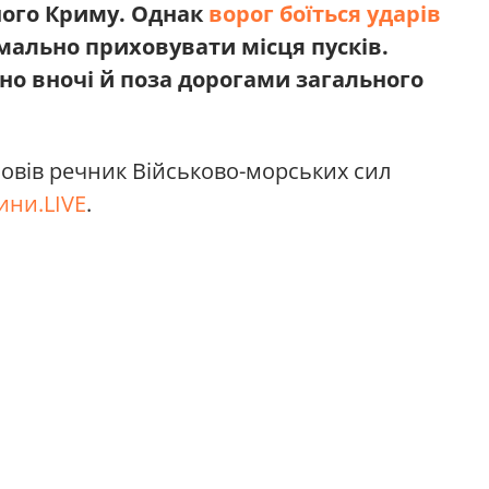
ного Криму. Однак
ворог боїться ударів
мально приховувати місця пусків.
но вночі й поза дорогами загального
повів речник Військово-морських сил
ини.LIVE
.