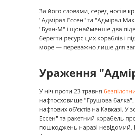
За його словами, серед носіїв 
"Адмірал Ессен" та "Адмірал Мака
"Буян-М" і щонайменше два підв
берегти ресурс цих кораблів і п
море — переважно лише для запу
Ураження "Адмір
У ніч проти 23 травня
безпілотн
нафтосховище "Грушова балка",
нафтових об’єктів на Кавказі. У
Ессен" та ракетний корабель про
пошкоджень наразі невідомий. 