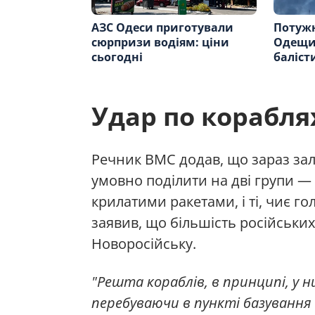
АЗС Одеси приготували
Потужн
сюрпризи водіям: ціни
Одещин
сьогодні
баліст
Удар по корабля
Речник ВМС додав, що зараз з
умовно поділити на дві групи — 
крилатими ракетами, і ті, чиє г
заявив, що більшість російськи
Новоросійську.
"Решта кораблів, в принципі, у
перебуваючи в пункті базування 