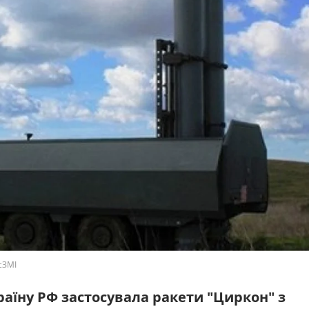
сЗМІ
раїну РФ застосувала ракети "Циркон" з