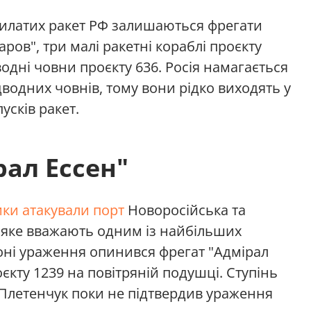
крилатих ракет РФ залишаються фрегати
ров", три малі ракетні кораблі проєкту
одні човни проєкту 636. Росія намагається
ідводних човнів, тому вони рідко виходять у
сків ракет.
ал Ессен"
ики атакували порт
Новоросійська та
 яке вважають одним із найбільших
 зоні ураження опинився фрегат "Адмірал
єкту 1239 на повітряній подушці. Ступінь
Плетенчук поки не підтвердив ураження