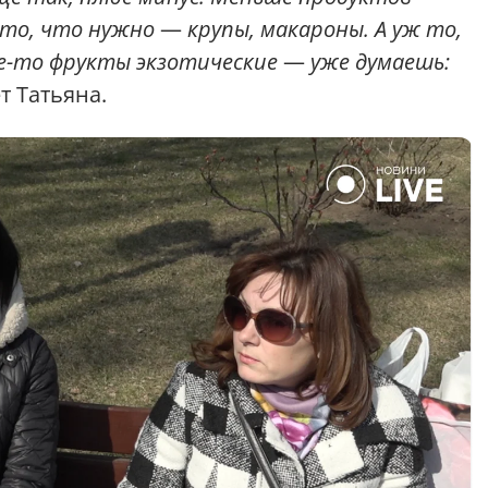
 то, что нужно
—
крупы, макароны. А уж то,
ие-то фрукты экзотические
—
уже думаешь:
т Татьяна.