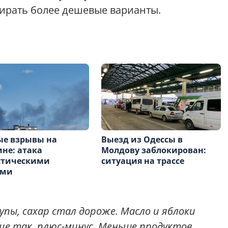
ирать более дешевые варианты.
е взрывы на
Выезд из Одессы в
не: атака
Молдову заблокирован:
стическими
ситуация на трассе
ами
упы, сахар стал дороже. Масло и яблоки
е так, плюс-минус. Меньше продуктов