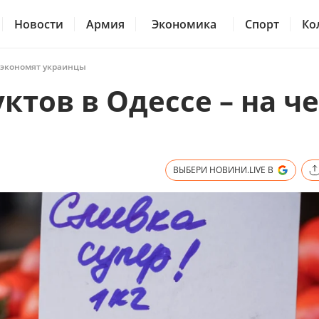
Новости
Армия
Экономика
Спорт
Ко
м экономят украинцы
тов в Одессе – на ч
ы
ВЫБЕРИ НОВИНИ.LIVE В