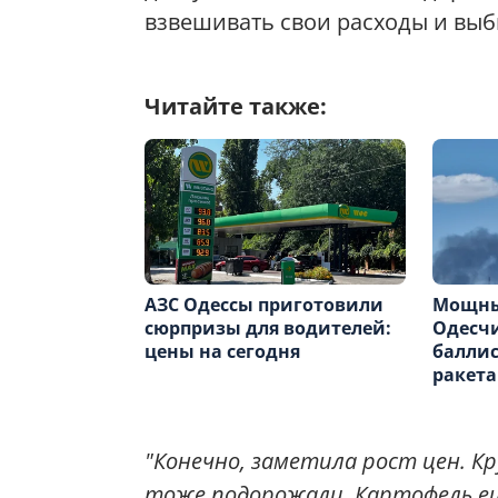
взвешивать свои расходы и выб
Читайте также:
АЗС Одессы приготовили
Мощны
сюрпризы для водителей:
Одесчи
цены на сегодня
балли
ракет
"Конечно, заметила рост цен. Кр
тоже подорожали. Картофель ещ