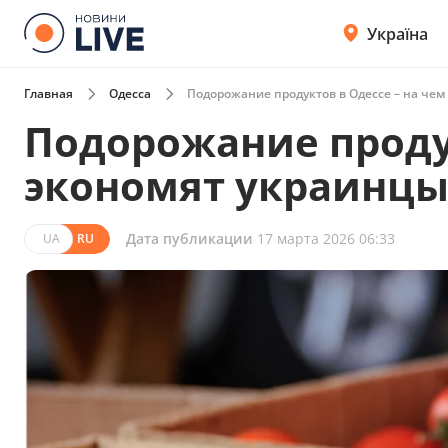
Україна
Главная
Одесса
Подорожание продуктов в Одессе – на че
Подорожание продук
экономят украинц
Дата публикации
17 марта 2026 06:33
UA
RU