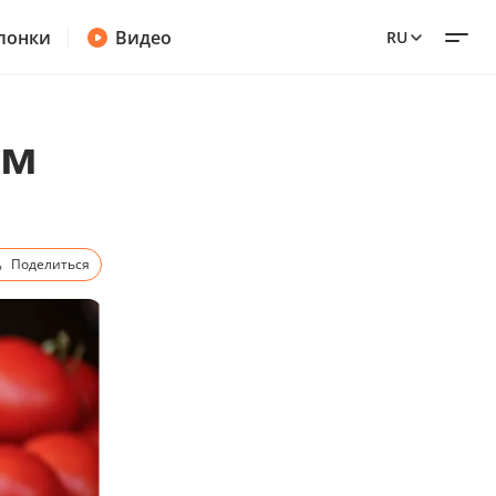
лонки
Видео
RU
ем
Поделиться