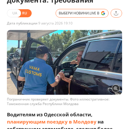
UA
RU
ВЫБЕРИ НОВИНИ.LIVE В
Дата публикации
9 августа 2026 19:10
Пограничник проверяет документы. Фото иллюстративное:
Таможенная служба Республики Молдова
Водителям из Одесской области,
планирующим поездку в Молдову
на
собственном автомобиле, следует более