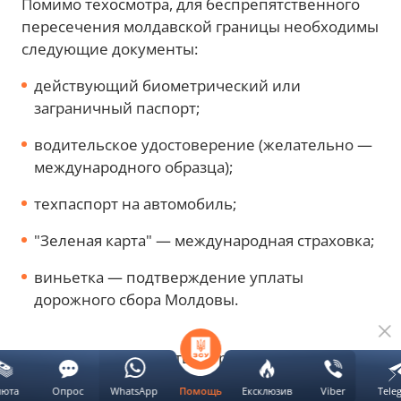
Помимо техосмотра, для беспрепятственного
пересечения молдавской границы необходимы
следующие документы:
действующий биометрический или
заграничный паспорт;
водительское удостоверение (желательно —
международного образца);
техпаспорт на автомобиль;
"Зеленая карта" — международная страховка;
виньетка — подтверждение уплаты
дорожного сбора Молдовы.
Если с вами путешествует ребенок —
необходимо иметь его паспорт или
люта
Опрос
WhatsApp
Ексклюзив
Viber
Tele
Помощь