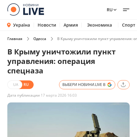
RU
Україна
Новости
Армия
Экономика
Спорт
Главная
Одесса
В Крыму уничтожили пункт управления: о
В Крыму уничтожили пункт
управления: операция
спецназа
UA
RU
ВЫБЕРИ НОВИНИ.LIVE В
Дата публикации
17 марта 2026 16:03