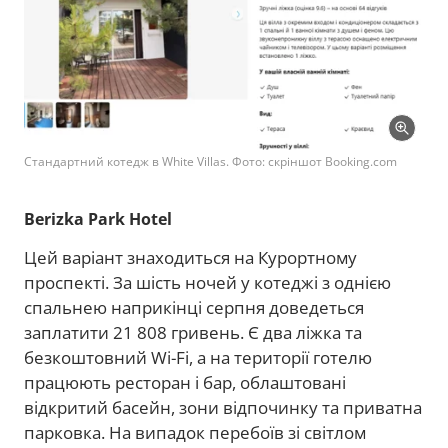
Стандартний котедж в White Villas. Фото: скріншот Booking.com
Berizka Park Hotel
Цей варіант знаходиться на Курортному
проспекті. За шість ночей у котеджі з однією
спальнею наприкінці серпня доведеться
заплатити 21 808 гривень. Є два ліжка та
безкоштовний Wi-Fi, а на території готелю
працюють ресторан і бар, облаштовані
відкритий басейн, зони відпочинку та приватна
парковка. На випадок перебоїв зі світлом