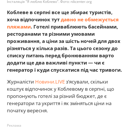
Інсталяція "Я люблю Коблево". Фото: nikcenter.org
Коблеве в серпні все ще збирає туристів,
хоча відпочинок тут
давно не обмежується
пляжами
. Готелі приваблюють басейнами,
ресторанами та різними умовами
проживання, а ціни за шість ночей для двох
різняться у кілька разів. Та цього сезону до
списку питань перед бронюванням варто
додати ще два важливі пункти — чи є
генератор і куди спускатися під час тривоги.
Журналісти
Новини.LIVE
з’ясували, скільки
коштує відпочинок у Коблевому в серпні, що
пропонують готелі за різний бюджет, де є
генератори та укриття і як зміняться ціни на
початку вересня.
Реклама