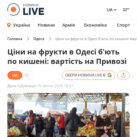
UA
Україна
Новини
Армія
Економіка
Спорт
Головна
Одеса
Ціни на фрукти в Одесі б'ють по кишені: вар
Ціни на фрукти в Одесі б'ють
по кишені: вартість на Привозі
UA
RU
ОБЕРИ НОВИНИ.LIVE В
Дата публікації:
16 квітня 2026 18:31