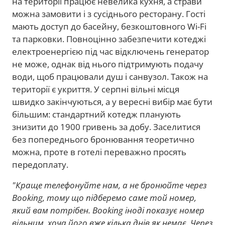
на території працює невелика кухня, а страви
можна замовити і з сусіднього ресторану. Гості
мають доступ до басейну, безкоштовного Wi-Fi
та парковки. Повноцінно забезпечити котеджі
електроенергією під час відключень генератор
не може, однак від нього підтримують подачу
води, щоб працювали душ і санвузол. Також на
території є укриття. У серпні вільні місця
швидко закінчуються, а у вересні вибір має бути
більшим: стандартний котедж планують
знизити до 1900 гривень за добу. Заселитися
без попереднього бронювання теоретично
можна, проте в готелі переважно просять
передоплату.
"Краще телефонуйте нам, а не бронюйте через
Booking, тому що підберемо саме той номер,
який вам потрібен. Booking іноді показує номер
вільним, хоча його вже кілька днів як немає. Через