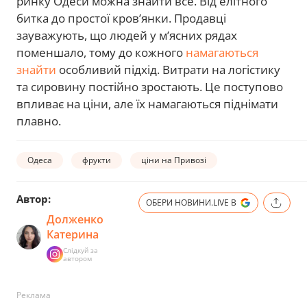
ринку Одеси можна знайти все. Від елітного
битка до простої кров’янки. Продавці
зауважують, що людей у м’ясних рядах
поменшало, тому до кожного
намагаються
знайти
особливий підхід. Витрати на логістику
та сировину постійно зростають. Це поступово
впливає на ціни, але їх намагаються піднімати
плавно.
Одеса
фрукти
ціни на Привозі
Автор:
ОБЕРИ НОВИНИ.LIVE В
Долженко
Катерина
Слідкуй за
автором
Реклама