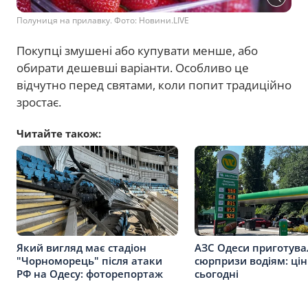
Полуниця на прилавку. Фото: Новини.LIVE
Покупці змушені або купувати менше, або
обирати дешевші варіанти. Особливо це
відчутно перед святами, коли попит традиційно
зростає.
Читайте також:
Який вигляд має стадіон
АЗС Одеси приготува
"Чорноморець" після атаки
сюрпризи водіям: ці
РФ на Одесу: фоторепортаж
сьогодні