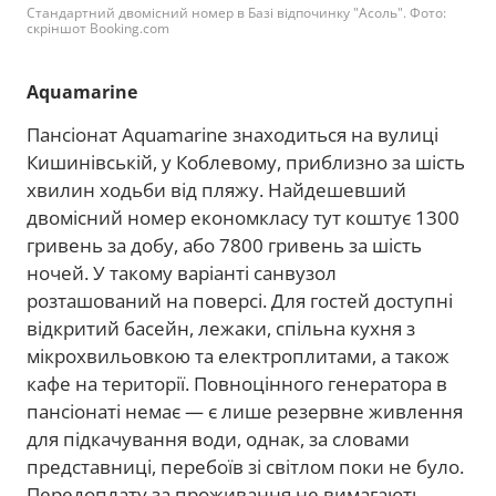
Стандартний двомісний номер в Базі відпочинку "Асоль". Фото:
скріншот Booking.com
Aquamarine
Пансіонат Aquamarine знаходиться на вулиці
Кишинівській, у Коблевому, приблизно за шість
хвилин ходьби від пляжу. Найдешевший
двомісний номер економкласу тут коштує 1300
гривень за добу, або 7800 гривень за шість
ночей. У такому варіанті санвузол
розташований на поверсі. Для гостей доступні
відкритий басейн, лежаки, спільна кухня з
мікрохвильовкою та електроплитами, а також
кафе на території. Повноцінного генератора в
пансіонаті немає — є лише резервне живлення
для підкачування води, однак, за словами
представниці, перебоїв зі світлом поки не було.
Передоплату за проживання не вимагають,