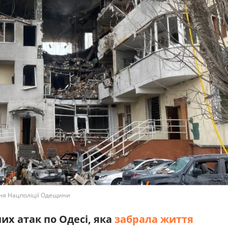
іння Нацполіції Одещини
их атак по Одесі, яка
забрала життя