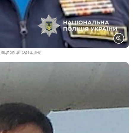
 Нацполіції Одещини