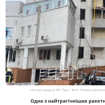
Наслідки удару по ЖК "Тірас". Фото: Головне управл
Одна з найтрагічніших ракетн