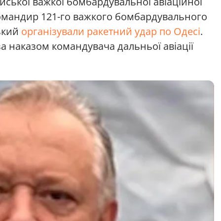
йської важкої бомбардувальної авіаційної
командир 121-го важкого бомбардувального
ський
організували ракетний удар по Одесі
.
за наказом командувача дальньої авіації