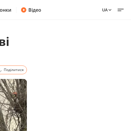
онки
Відео
UA
ві
Поділитися