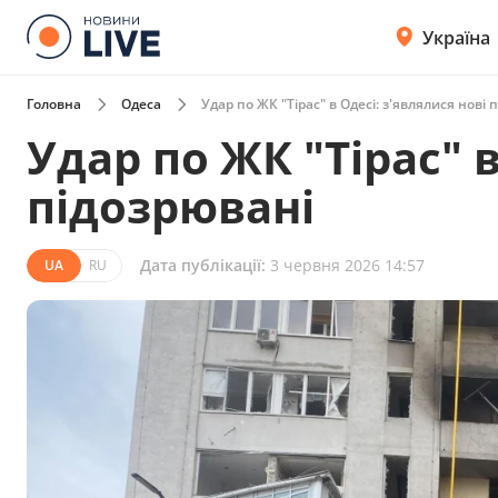
Україна
Головна
Одеса
Удар по ЖК "Тірас" в Одесі: з'являлися нові 
Удар по ЖК "Тірас" в
підозрювані
Дата публікації:
3 червня 2026 14:57
UA
RU