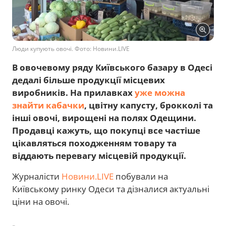
Люди купують овочі. Фото: Новини.LIVЕ
В овочевому ряду Київського базару в Одесі
дедалі більше продукції місцевих
виробників. На прилавках
уже можна
знайти кабачки
, цвітну капусту, брокколі та
інші овочі, вирощені на полях Одещини.
Продавці кажуть, що покупці все частіше
цікавляться походженням товару та
віддають перевагу місцевій продукції.
Журналісти
Новини.LIVE
побували на
Київському ринку Одеси та дізналися актуальні
ціни на овочі.