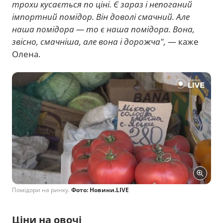
трохи кусається по ціні. Є зараз і непоганий
імпортний помідор. Він доволі смачний. Але
наша помідора — то є наша помідора. Вона,
звісно, смачніша, але вона і дорожча",
— каже
Олена.
Помідори на ринку.
Фото: Новини.LIVЕ
Ціни на овочі