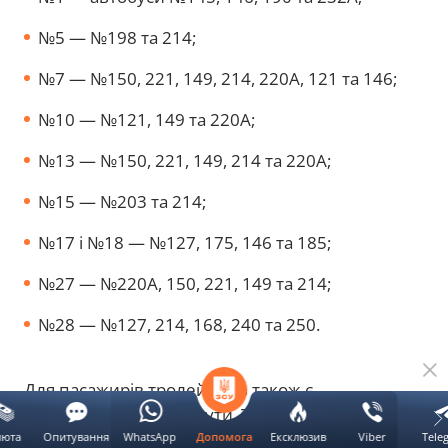
№5 — №198 та 214;
№7 — №150, 221, 149, 214, 220А, 121 та 146;
№10 — №121, 149 та 220А;
№13 — №150, 221, 149, 214 та 220А;
№15 — №203 та 214;
№17 і №18 — №127, 175, 146 та 185;
№27 — №220А, 150, 221, 149 та 214;
№28 — №127, 214, 168, 240 та 250.
Для пасажирів тролейбусів також є
альтернативні маршрути. Тролейбус №2 дублює
автобус №203, №3 — автобуси №128, 201 і 233,
люта
Опитування
WhatsApp
Ексклюзив
Viber
Tele
Допомога