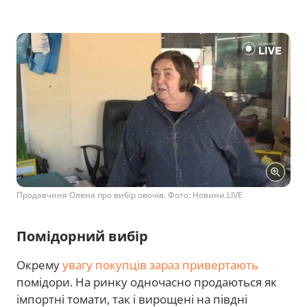
Продавчиня Олена про вибір овочів. Фото: Новини.LIVЕ
Помідорний вибір
Окрему
увагу покупців зараз привертають
помідори. На ринку одночасно продаються як
імпортні томати, так і вирощені на півдні