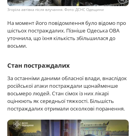
Згоріла автівка після влучання. Фото: ДСНС Одещини
На момент його повідомлення було відомо про
шістьох постраждалих. Пізніше Одеська ОВА
уточнила, що їхня кількість збільшилася до
восьми.
Стан постраждалих
За останніми даними обласної влади, внаслідок
російської атаки постраждали щонайменше
восьмеро людей. Стан сімох із них лікарі
оцінюють як середньої тяжкості. Більшість
постраждалих отримали осколкові поранення.