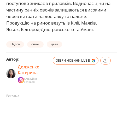
поступово зникає з прилавків. Водночас ціни на
частину ранніх овочів залишаються високими
через витрати на доставку та пальне.
Продукцію на ринок везуть із Кілії, Маяків,
Ясьок, Білгород-Дністровського та Умані.
Одеса
овочі
ціни
Автор:
ОБЕРИ НОВИНИ.LIVE В
Долженко
Катерина
Слідкуй за
автором
Реклама