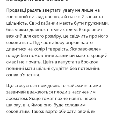
Продавці радять звертати увагу не лише на
зовнішній вигляд овочів, а й на їхній запах та
щільність. Свіжі кабачки мають бути пружними,
без м'яких ділянок і темних плям. Якщо овоч
важкий для свого розміру, це свідчить про його
соковитість. Під час вибору огірків варто
дивитися на колір і твердість. Яскраво-зелені
плоди без пожовтіння зазвичай мають кращий
смак і не гірчать. Цвітна капуста та брокколі
повинні мати щільні суцвіття без потемнінь і
ознак в'янення.
Що стосується помідорів, то найсмачнішими
зазвичай вважаються плоди з насиченим
ароматом. Якщо томат пахне навіть через
шкірку, він, ймовірно, буде солодким і
соковитим. Також варто обирати овочі, які