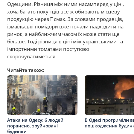
Одещини. Різниця між ними насамперед у ціні,
хоча багато покупців все ж обирають місцеву
продукцію через її смак. За словами продавців,
ізмаїльські помідори вже почали надходити на
ринок, а найближчим часом їх може стати ще
більше. Тоді різниця в ціні між українськими та
імпортними томатами поступово
скорочуватиметься.
Читайте також:
Атака на Одесу: 6 людей
В Одесі прогриміли в
поранено, зруйновані
пошкодження будинк
будинки