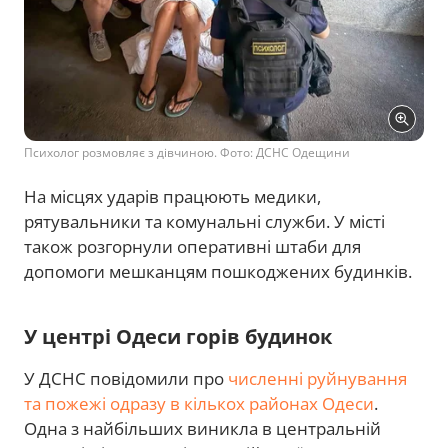
Психолог розмовляє з дівчиною. Фото: ДСНС Одещини
На місцях ударів працюють медики,
рятувальники та комунальні служби. У місті
також розгорнули оперативні штаби для
допомоги мешканцям пошкоджених будинків.
У центрі Одеси горів будинок
У ДСНС повідомили про
численні руйнування
та пожежі одразу в кількох районах Одеси
.
Одна з найбільших виникла в центральній