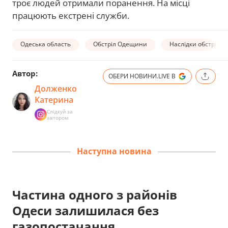
троє людей отримали поранення. На місці
працюють екстрені служби.
Одеська область
Обстріл Одещини
Наслідки обстрілу
Автор:
ОБЕРИ НОВИНИ.LIVE В
Долженко
Катерина
Слідкуй за
автором
Наступна новина
Частина одного з районів
Одеси залишилася без
газопостачання