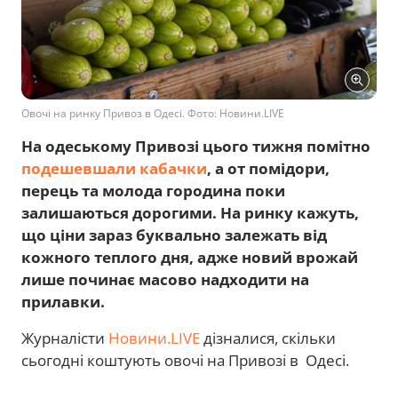
Овочі на ринку Привоз в Одесі. Фото: Новини.LIVE
На одеському Привозі цього тижня помітно
подешевшали кабачки
, а от помідори,
перець та молода городина поки
залишаються дорогими. На ринку кажуть,
що ціни зараз буквально залежать від
кожного теплого дня, адже новий врожай
лише починає масово надходити на
прилавки.
Журналісти
Новини.LIVE
дізналися, скільки
сьогодні коштують овочі на Привозі в Одесі.