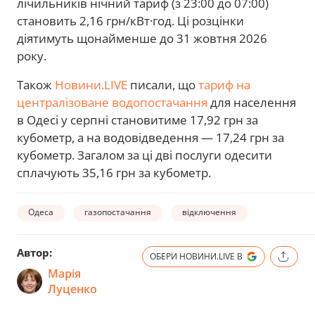
лічильників нічний тариф (з 23:00 до 07:00)
становить 2,16 грн/кВт·год. Ці розцінки
діятимуть щонайменше до 31 жовтня 2026
року.
Також
Новини.LIVE
писали, що
тариф на
централізоване водопостачання
для населення
в Одесі у серпні становитиме 17,92 грн за
кубометр, а на водовідведення — 17,24 грн за
кубометр. Загалом за ці дві послуги одесити
сплачують 35,16 грн за кубометр.
Одеса
газопостачання
відключення
Автор:
ОБЕРИ НОВИНИ.LIVE В
Марія
Луценко