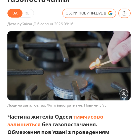
UA
RU
ОБЕРИ НОВИНИ.LIVE В
Дата публікації:
6 серпня 2026 09:16
Людина запалює газ. Фото ілюстративне: Новини.LIVE
Частина жителів Одеси
тимчасово
залишиться
без газопостачання.
Обмеження пов'язані з проведенням