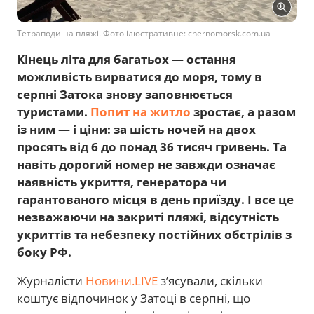
Тетраподи на пляжі. Фото ілюстративне: chernomorsk.com.ua
Кінець літа для багатьох — остання
можливість вирватися до моря, тому в
серпні Затока знову заповнюється
туристами.
Попит на житло
зростає, а разом
із ним — і ціни: за шість ночей на двох
просять від 6 до понад 36 тисяч гривень. Та
навіть дорогий номер не завжди означає
наявність укриття, генератора чи
гарантованого місця в день приїзду. І все це
незважаючи на закриті пляжі, відсутність
укриттів та небезпеку постійних обстрілів з
боку РФ.
Журналісти
Новини.LIVE
з’ясували, скільки
коштує відпочинок у Затоці в серпні, що