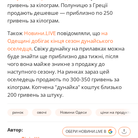
гривень за кілограм. Полуницю з Греції
продають дешевше — приблизно по 250
гривень за кілограм.
Також
Новини.LIVE
повідомляли, що
на
Одещині добігає кінця сезон дунайського
оселедця
. Свіжу дунайку на прилавках можна
буде знайти ще приблизно два тижні, після
чого вона майже зникне з продажу до
наступного сезону. На ринках зараз цей
оселедець продають по 300-350 гривень за
кілограм. Копчена "дунайка" коштує близько
200 гривень за штуку.
ринок
овочі
Новини Одеси
ціни на продукти
Автор:
ОБЕРИ НОВИНИ.LIVE В