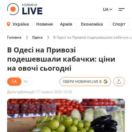
UA
Україна
Новини
Армія
Економіка
Спорт
Головна
Одеса
В Одесі на Привозі подешевшали кабачки: ці
В Одесі на Привозі
подешевшали кабачки: ціни
на овочі сьогодні
UA
RU
ОБЕРИ НОВИНИ.LIVE В
Дата публікації:
17 травня 2026 19:26