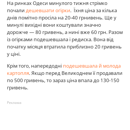
На ринках Одеси минулого тижня стрімко
почали
дешевшати огірки
. Їхня ціна за кілька
днів помітно просіла на 20-40 грнивень. Ще у
минулі вихідні вони коштували значно
дорожче — 80 гривень, а нині вже 60 грн. Разом
із огірками подешевшала і редиска. Вона від
початку місяця втратила приблизно 20 гривень
у ціні.
Крім того, напередодні
подешевшала й молода
картопля
. Якщо перед Великоднем її продавали
по 500 гривень, то зараз ціна впала до 130-150
гривень.
Реклама