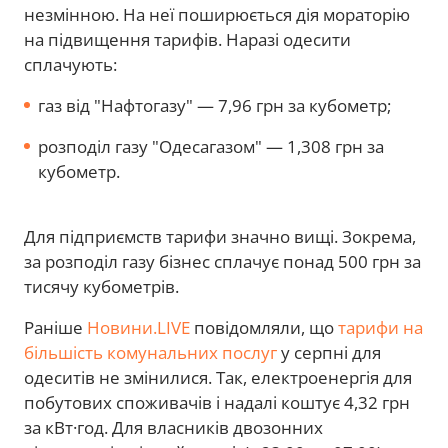
незмінною. На неї поширюється дія мораторію
на підвищення тарифів. Наразі одесити
сплачують:
газ від "Нафтогазу" — 7,96 грн за кубометр;
розподіл газу "Одесагазом" — 1,308 грн за
кубометр.
Для підприємств тарифи значно вищі. Зокрема,
за розподіл газу бізнес сплачує понад 500 грн за
тисячу кубометрів.
Раніше
Новини.LIVE
повідомляли, що
тарифи на
більшість комунальних послуг
у серпні для
одеситів не змінилися. Так, електроенергія для
побутових споживачів і надалі коштує 4,32 грн
за кВт·год. Для власників двозонних