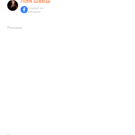
Лілія Швець
Слідкуй за
автором
Реклама