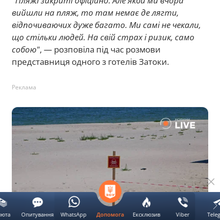
"Пляжі закриті офіційно. Але якби ми вчора
вийшли на пляж, то там немає де лягти,
відпочиваючих дуже багато. Ми самі не чекали,
що стільки людей. На свій страх і ризик, само
собою"
, — розповіла під час розмови
представниця одного з готелів Затоки.
Реклама
люта
Опитування
WhatsApp
Ексклюзив
Viber
Tele
Допомога