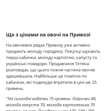
Що з цінами на овочі на Привозі
На овочевих рядах Привозу уже активно
продають молоду городину. Покупці шукають
перші кабачки, молоду картоплю, капусту та
українські помідори. Продавчиня Тетяна
розповідає, що цього тижня частина овочів
здешевшала. Найбільше це помітно по
кабачках, які подекуди втратили в ціні аж 25
гривень.
"На сьогодні кабачки 75 гривень. Огірочки 80,
молода капуста 70, молода картопелька 70
гривень за кіло. Помідори у нас 170, 180 і 200