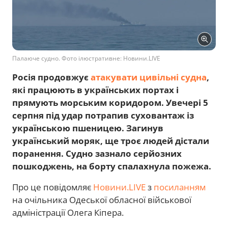
Палаюче судно. Фото ілюстративне: Новини.LIVE
Росія продовжує
атакувати цивільні судна
,
які працюють в українських портах і
прямують морським коридором. Увечері 5
серпня під удар потрапив суховантаж із
українською пшеницею. Загинув
український моряк, ще троє людей дістали
поранення. Судно зазнало серйозних
пошкоджень, на борту спалахнула пожежа.
Про це повідомляє
Новини.LIVE
з
посиланням
на очільника Одеської обласної військової
адміністрації Олега Кіпера.