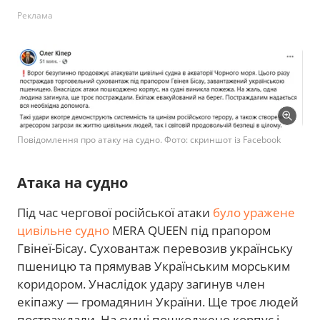
Реклама
Повідомлення про атаку на судно. Фото: скриншот із Facebook
Атака на судно
Під час чергової російської атаки
було уражене
цивільне судно
MERA QUEEN під прапором
Гвінеї-Бісау. Суховантаж перевозив українську
пшеницю та прямував Українським морським
коридором. Унаслідок удару загинув член
екіпажу — громадянин України. Ще троє людей
постраждали. На судні пошкоджено корпус і