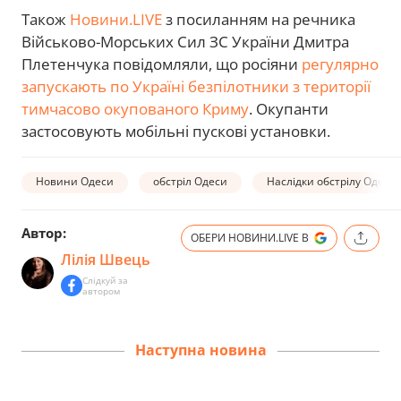
Також
Новини.LIVE
з посиланням на речника
Військово-Морських Сил ЗС України Дмитра
Плетенчука повідомляли, що росіяни
регулярно
запускають по Україні безпілотники з території
тимчасово окупованого Криму
. Окупанти
застосовують мобільні пускові установки.
Новини Одеси
обстріл Одеси
Наслідки обстрілу Одещ
Автор:
ОБЕРИ НОВИНИ.LIVE В
Лілія Швець
Слідкуй за
автором
Наступна новина