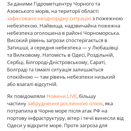
За даними Гідрометцентру Чорного та
Азовського морів, на території області
зафіксовано неоднорідну ситуацію
з пожежною
небезпекою. Найвища, надзвичайна пожежна
небезпека оголошена в районі Чорноморська.
Високий рівень загрози спостерігається в
Затишші, а середня небезпека — у Любашівці
та Вилковому. Натомість в Одесі, Роздільній,
Сербці, Білгороді-Дністровському, Сараті,
Болграді та Ізмаїлі ситуація залишається
спокійною — там рівень небезпеки низький
або взагалі відсутній.
Як повідомляли
Новини.LIVE
, більшу
частину
забруднення рослинною олією
, яка
потрапила в Чорне море після атак РФ на
портову інфраструктуру, вітер і течії винесли від
Одеси у відкрите море. Проте загроза для