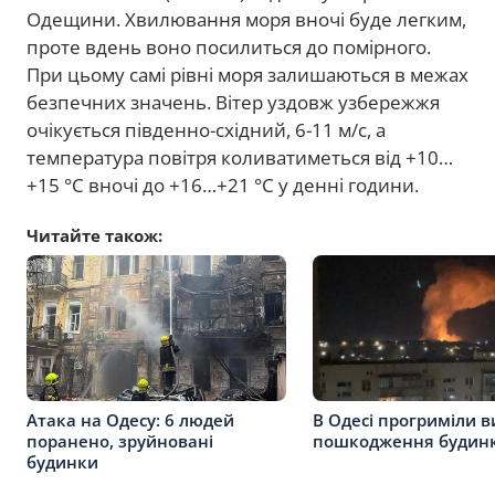
Одещини. Хвилювання моря вночі буде легким,
проте вдень воно посилиться до помірного.
При цьому самі рівні моря залишаються в межах
безпечних значень. Вітер уздовж узбережжя
очікується південно-східний, 6-11 м/с, а
температура повітря коливатиметься від +10…
+15 °C вночі до +16…+21 °C у денні години.
Читайте також:
Атака на Одесу: 6 людей
В Одесі прогриміли в
поранено, зруйновані
пошкодження будинк
будинки