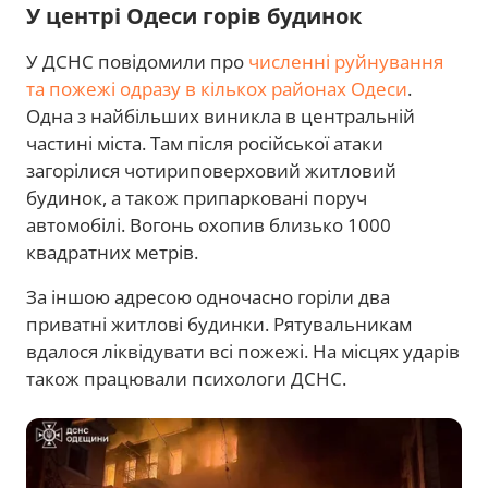
У центрі Одеси горів будинок
У ДСНС повідомили про
численні руйнування
та пожежі одразу в кількох районах Одеси
.
Одна з найбільших виникла в центральній
частині міста. Там після російської атаки
загорілися чотириповерховий житловий
будинок, а також припарковані поруч
автомобілі. Вогонь охопив близько 1000
квадратних метрів.
За іншою адресою одночасно горіли два
приватні житлові будинки. Рятувальникам
вдалося ліквідувати всі пожежі. На місцях ударів
також працювали психологи ДСНС.