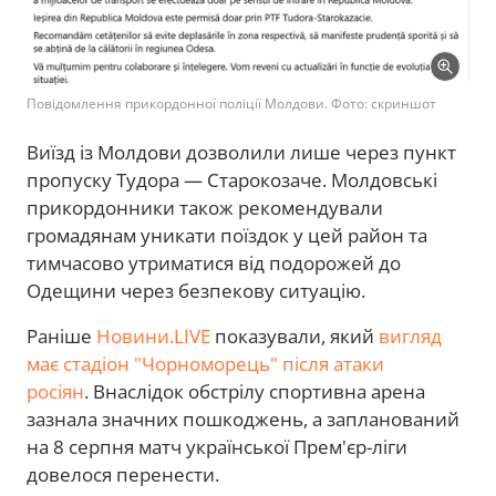
Повідомлення прикордонної поліції Молдови. Фото: скриншот
Виїзд із Молдови дозволили лише через пункт
пропуску Тудора — Старокозаче. Молдовські
прикордонники також рекомендували
громадянам уникати поїздок у цей район та
тимчасово утриматися від подорожей до
Одещини через безпекову ситуацію.
Раніше
Новини.LIVE
показували, який
вигляд
має стадіон "Чорноморець" після атаки
росіян
. Внаслідок обстрілу спортивна арена
зазнала значних пошкоджень, а запланований
на 8 серпня матч української Прем'єр-ліги
довелося перенести.