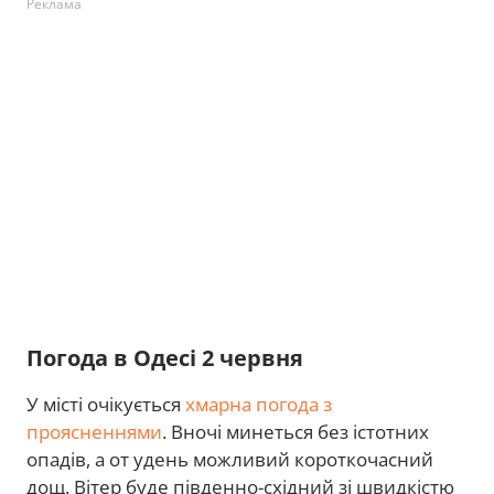
Реклама
Погода в Одесі 2 червня
​У місті очікується
хмарна погода з
проясненнями
. Вночі минеться без істотних
опадів, а от удень можливий короткочасний
дощ. Вітер буде південно-східний зі швидкістю