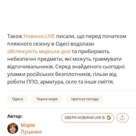
Також
Новини.LIVE
писали, що перед початком
пляжного сезону в Одесі водолази
обстежують морське дно
та прибирають
небезпечні предмети, які можуть травмувати
відпочивальників. Серед знайденого сьогодні:
уламки російських безпілотників, гільзи від
роботи ППО, арматура, скло та інше сміття.
Одеса
Чорне море
прогноз погоди
Автор:
ОБЕРИ НОВИНИ.LIVE В
Марія
Луценко