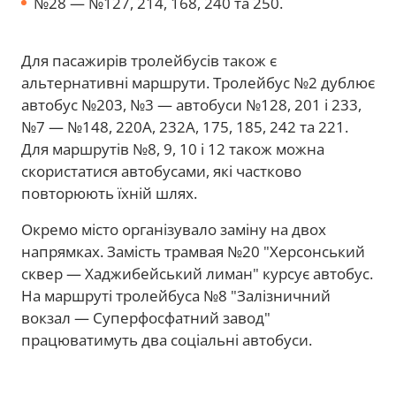
№28 — №127, 214, 168, 240 та 250.
Для пасажирів тролейбусів також є
альтернативні маршрути. Тролейбус №2 дублює
автобус №203, №3 — автобуси №128, 201 і 233,
№7 — №148, 220А, 232А, 175, 185, 242 та 221.
Для маршрутів №8, 9, 10 і 12 також можна
скористатися автобусами, які частково
повторюють їхній шлях.
Окремо місто організувало заміну на двох
напрямках. Замість трамвая №20 "Херсонський
сквер — Хаджибейський лиман" курсує автобус.
На маршруті тролейбуса №8 "Залізничний
вокзал — Суперфосфатний завод"
працюватимуть два соціальні автобуси.