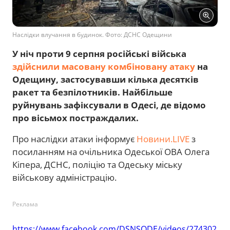
Наслідки влучання в будинок. Фото: ДСНС Одещини
У ніч проти 9 серпня російські війська
здійснили масовану комбіновану атаку
на
Одещину, застосувавши кілька десятків
ракет та безпілотників. Найбільше
руйнувань зафіксували в Одесі, де відомо
про вісьмох постраждалих.
Про наслідки атаки інформує
Новини.LIVE
з
посиланням на очільника Одеської ОВА Олега
Кіпера, ДСНС, поліцію та Одеську міську
військову адміністрацію.
Реклама
https://www.facebook.com/DSNSODE/videos/274302