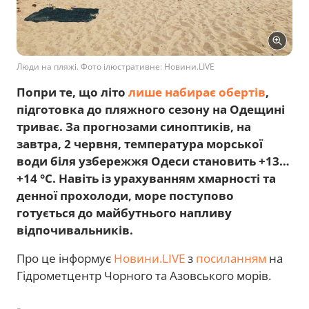
Люди на пляжі. Фото ілюстративне: Новини.LIVE
Попри те, що літо
лише набирає обертів
,
підготовка до пляжного сезону на Одещині
триває. За прогнозами синоптиків, на
завтра, 2 червня, температура морської
води біля узбережжя Одеси становить +13…
+14 °C. Навіть із урахуванням хмарності та
денної прохолоди, море поступово
готується до майбутнього напливу
відпочивальників.
Про це інформує
Новини.LIVE
з
посиланням
на
Гідрометцентр Чорного та Азовського морів.