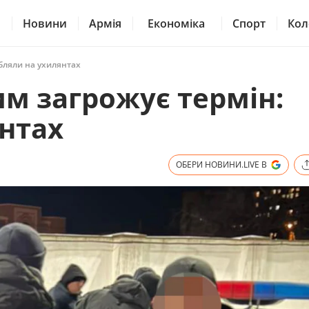
Новини
Армія
Економіка
Спорт
Кол
обляли на ухилянтах
им загрожує термін:
нтах
ОБЕРИ НОВИНИ.LIVE В