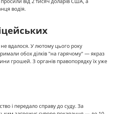
 просили від 2 тисяч доларів США, а
нця водія.
іцейських
не вдалося. У лютому цього року
тримали обох ділків "на гарячому" — якраз
тини грошей. З органів правопорядку їх уже
во і передало справу до суду. За
ьким загрожує суворе покарання — до 10