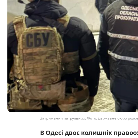
Затримання патрульних. Фото: Державне бюро розсл
В Одесі двоє колишніх право