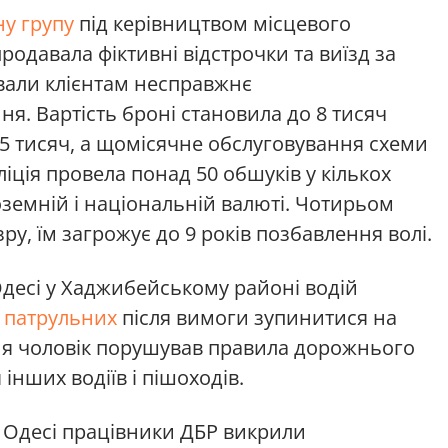
у групу
під керівництвом місцевого
родавала фіктивні відстрочки та виїзд за
али клієнтам несправжнє
я. Вартість броні становила до 8 тисяч
15 тисяч, а щомісячне обслуговування схеми
іція провела понад 50 обшуків у кількох
оземній і національній валюті. Чотирьом
у, їм загрожує до 9 років позбавлення волі.
десі у Хаджибейському районі водій
д патрульних
після вимоги зупинитися на
ння чоловік порушував правила дорожнього
інших водіїв і пішоходів.
Одесі працівники ДБР викрили