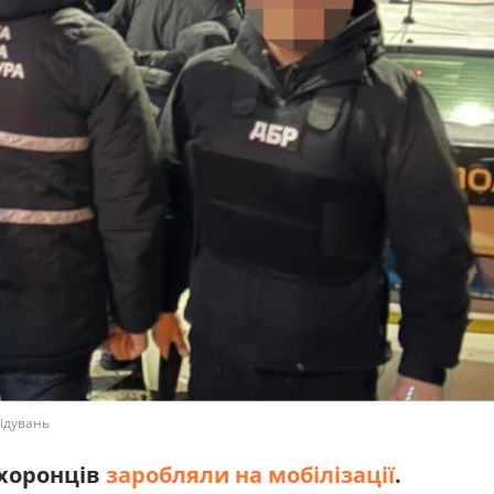
ідувань
охоронців
заробляли на мобілізації
.