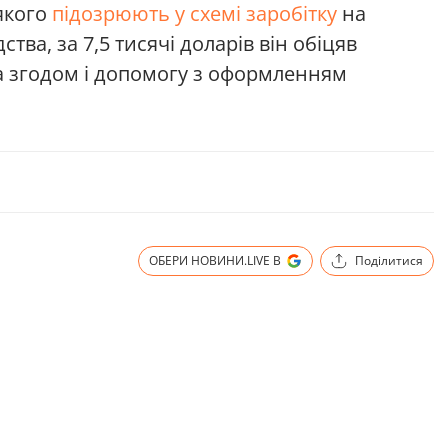
 якого
підозрюють
у схемі заробітку
на
ства, за 7,5 тисячі доларів він обіцяв
а згодом і допомогу з оформленням
ОБЕРИ НОВИНИ.LIVE В
Поділитися