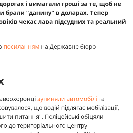
дорогах і вимагали гроші за те, щоб не
ки брали "данину" в доларах. Тепер
овіків чекає лава підсудних та реальний
з
посиланням
на Державне бюро
х
равоохоронці
зупиняли автомобілі
та
овувалося, що водій підлягає мобілізації,
ити питання". Поліцейські обіцяли
його до територіального центру