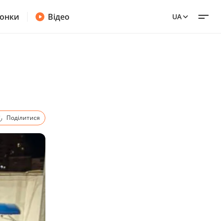
онки
Відео
UA
Поділитися