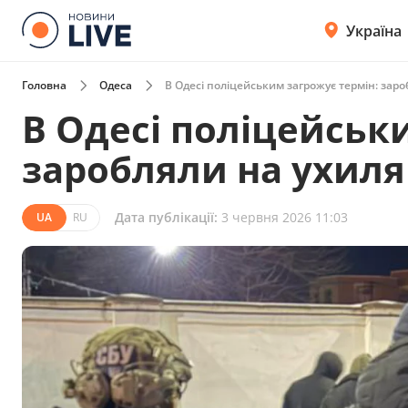
Україна
Головна
Одеса
В Одесі поліцейським загрожує термін: зар
В Одесі поліцейськ
заробляли на ухиля
Дата публікації:
3 червня 2026 11:03
UA
RU