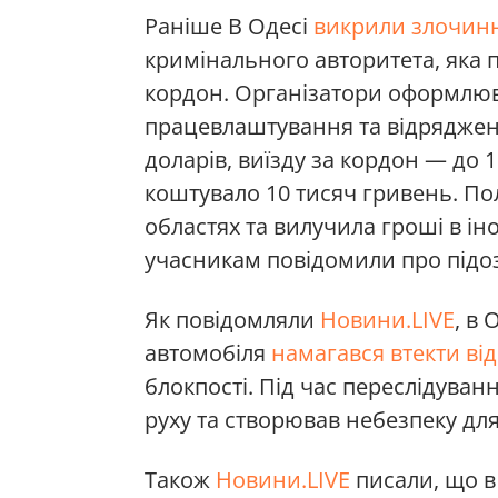
Раніше В Одесі
викрили злочинн
кримінального авторитета, яка п
кордон. Організатори оформлюв
працевлаштування та відрядженн
доларів, виїзду за кордон — до 
коштувало 10 тисяч гривень. Пол
областях та вилучила гроші в ін
учасникам повідомили про підозр
Як повідомляли
Новини.LIVE
, в
О
автомобіля
намагався втекти ві
блокпості. Під час переслідува
руху та створював небезпеку для 
Також
Новини.LIVE
писали, що в