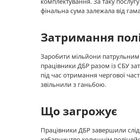
комплектування. За таку послугу
фінальна сума залежала від гама
Затримання пол
Заробити мільйони патрульним 
працівники ДБР разом із СБУ за
під час отримання чергової час
звільнили з ганьбою.
Що загрожує
Працівники ДБР завершили слідст
хабарництво колишнім поліцейс